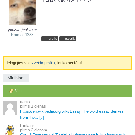
TĀDAS NAV :12: :12: :12:
yeezus just rose
Karma: 1383
profils
galerija
Ielogojies vai
izveido profilu
, lai komentētu!
Miniblogi
Visi
dares
1 dienas
https://en.
wikipedia.
org/wiki/Essay The word essay derives
from the.
.
.
[7]
Emkans
2 dienām