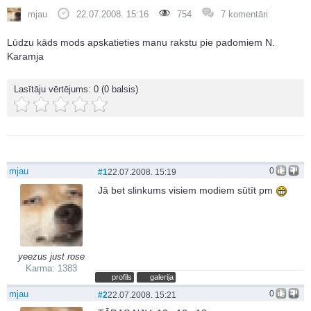
mjau
22.07.2008. 15:16
754
7 komentāri
Lūdzu kāds mods apskatieties manu rakstu pie padomiem N.
Karamja
Lasītāju vērtējums:
0
(0 balsis)
mjau
0
#1
22.07.2008. 15:19
Jā bet slinkums visiem modiem sūtīt pm
yeezus just rose
Karma: 1383
profils
galerija
mjau
0
#2
22.07.2008. 15:21