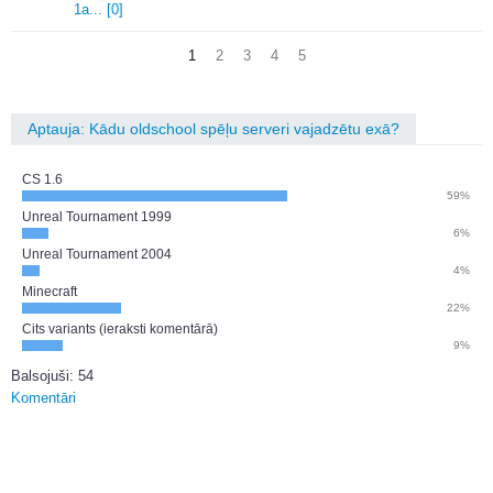
1a.
.
.
[0]
1
2
3
4
5
Aptauja: Kādu oldschool spēļu serveri vajadzētu exā?
CS 1.6
59%
Unreal Tournament 1999
6%
Unreal Tournament 2004
4%
Minecraft
22%
Cits variants (ieraksti komentārā)
9%
Balsojuši: 54
Komentāri