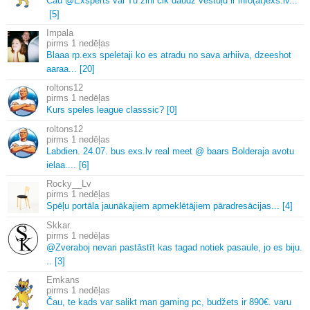
Čau @Exsperts vai Tu zini cik daudz vēstuļu ir info(at)exs.
lv.
.
.
[5]
Impala
1 nedēļas
Blaaa rp.
exs speletaji ko es atradu no sava arhiiva, dzeeshot
aaraa.
.
.
[20]
roltons12
1 nedēļas
Kurs speles league classsic? [0]
roltons12
1 nedēļas
Labdien.
24.
07.
bus exs.
lv real meet @ baars Bolderaja avotu
ielaa.
.
.
.
[6]
Rocky__Lv
1 nedēļas
Spēļu portāla jaunākajiem apmeklētājiem pāradresācijas.
.
.
[4]
Skkar.
1 nedēļas
@Zveraboj nevari pastāstīt kas tagad notiek pasaule, jo es biju.
.
.
[3]
Emkans
1 nedēļas
Čau, te kads var salikt man gaming pc, budžets ir 890€.
varu