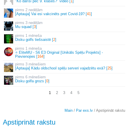
"Ko darīsi pēc 9. klases?" video [
1
]
2 nedēļām
[Aptauja] Vai esi vakcinēts pret Covid-19? [
41
]
3 nedēļām
Mu squad [
3
]
1 mēneša
Disku golfs tiešsaistē [
2
]
1 mēneša
⭐ EliteMU - S6 E3 Original [Unikāls Spēļu Projekts] -
Pievienojies [
164
]
3 mēnešiem
[Aptauja] Kādu oldschool spēļu serveri vajadzētu exā? [
25
]
6 mēnešiem
Disku golfa grozs [
0
]
1
2
3
4
5
Main
/
Par exs.lv
/ Apstiprināt rakstu
Apstiprināt rakstu