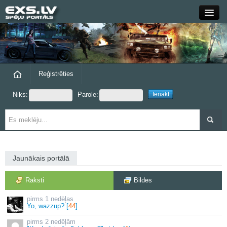
Close
Forums
Raksti
Reģistrēties
Niks:
Parole:
Blogi
Grupas
Steam
Jaunākais portālā
exs.lv
Raksti
Bildes
1 nedēļas
Yo, wazzup? [
44
]
2 nedēļām