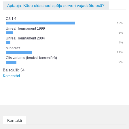
Aptauja: Kādu oldschool spēļu serveri vajadzētu exā?
CS 1.6
59%
Unreal Tournament 1999
6%
Unreal Tournament 2004
4%
Minecraft
22%
Cits variants (ieraksti komentārā)
9%
Balsojuši: 54
Komentāri
Kontakti