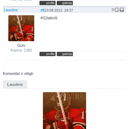
profils
galerija
Lauvēns
0
#5
23.08.2012. 18:37
#11labriīt.
Guru
Karma: 1392
profils
galerija
Komentāri ir slēgti.
Lauvēns