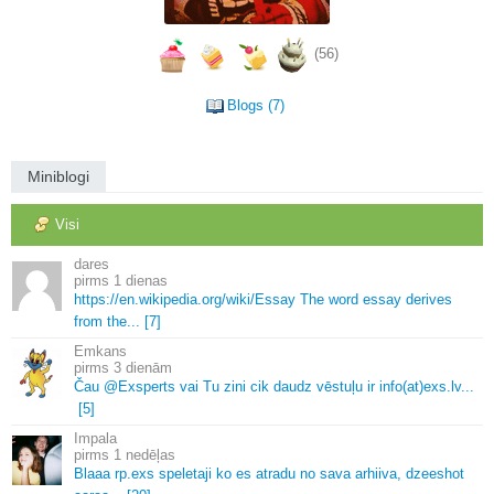
(56)
Blogs (7)
Miniblogi
Visi
dares
1 dienas
https://en.
wikipedia.
org/wiki/Essay The word essay derives
from the.
.
.
[7]
Emkans
3 dienām
Čau @Exsperts vai Tu zini cik daudz vēstuļu ir info(at)exs.
lv.
.
.
[5]
Impala
1 nedēļas
Blaaa rp.
exs speletaji ko es atradu no sava arhiiva, dzeeshot