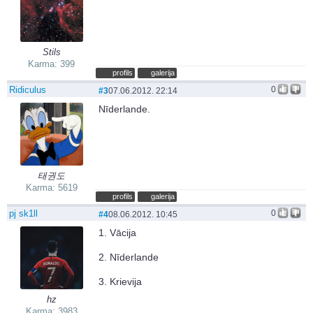
Stils
Karma: 399
profils
galerija
Ridiculus
0
#3
07.06.2012. 22:14
Nīderlande.
태권도
Karma: 5619
profils
galerija
pj sk1ll
0
#4
08.06.2012. 10:45
1. Vācija
2. Nīderlande
3. Krievija
hz
Karma: 3983