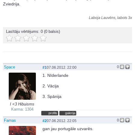
Zviedrija.
Laboja Lauvēns, labots 3x
Lasītāju vērtējums:
0
(0 balsis)
Space
0
#1
07.06.2012. 22:00
1. Nīderlande
2. Vācija
3. Spānija
I <3 Hibuisms
Karma: 1304
profils
galerija
Famas
0
#2
07.06.2012. 22:05
gan jau portugāle uzvarēs.