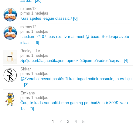
aaraa.
.
.
[20]
roltons12
1 nedēļas
Kurs speles league classsic? [0]
roltons12
1 nedēļas
Labdien.
24.
07.
bus exs.
lv real meet @ baars Bolderaja avotu
ielaa.
.
.
.
[6]
Rocky__Lv
1 nedēļas
Spēļu portāla jaunākajiem apmeklētājiem pāradresācijas.
.
.
[4]
Skkar.
1 nedēļas
@Zveraboj nevari pastāstīt kas tagad notiek pasaule, jo es biju.
.
.
[3]
Emkans
1 nedēļas
Čau, te kads var salikt man gaming pc, budžets ir 890€.
varu
1a.
.
.
[0]
1
2
3
4
5