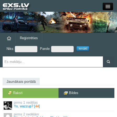
Close
Forums
Raksti
Reģistrēties
Niks:
Parole:
Blogi
Grupas
Steam
Jaunākais portālā
exs.lv
Raksti
Bildes
1 nedēļas
Yo, wazzup? [
44
]
2 nedēļām