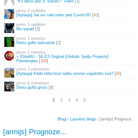
"Ko darīsi pēc 9. klases?" video [
1
]
2 nedēļām
[Aptauja] Vai esi vakcinēts pret Covid-19? [
41
]
3 nedēļām
Mu squad [
3
]
1 mēneša
Disku golfs tiešsaistē [
2
]
1 mēneša
⭐ EliteMU - S6 E3 Original [Unikāls Spēļu Projekts] -
Pievienojies [
164
]
3 mēnešiem
[Aptauja] Kādu oldschool spēļu serveri vajadzētu exā? [
25
]
6 mēnešiem
Disku golfa grozs [
0
]
1
2
3
4
5
Blogi
/
Lauvēns blogs
/ [armijs] Prognoze...
[armijs] Prognoze...