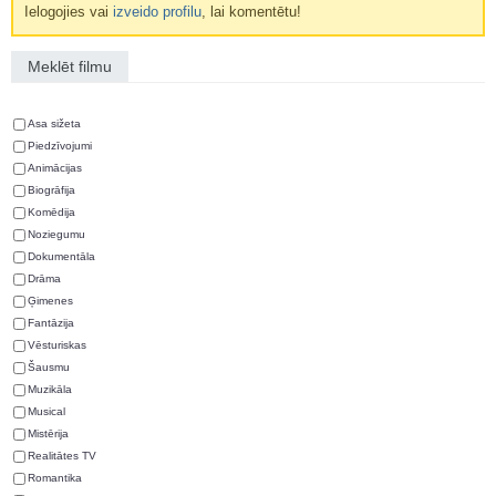
Ielogojies vai
izveido profilu
, lai komentētu!
Meklēt filmu
Asa sižeta
Piedzīvojumi
Animācijas
Biogrāfija
Komēdija
Noziegumu
Dokumentāla
Drāma
Ģimenes
Fantāzija
Vēsturiskas
Šausmu
Muzikāla
Musical
Mistērija
Realitātes TV
Romantika