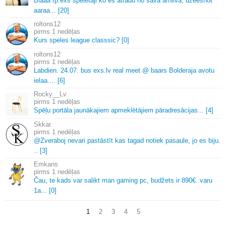
Blaaa rp.
exs speletaji ko es atradu no sava arhiiva, dzeeshot
aaraa.
.
.
[20]
roltons12
1 nedēļas
Kurs speles league classsic? [0]
roltons12
1 nedēļas
Labdien.
24.
07.
bus exs.
lv real meet @ baars Bolderaja avotu
ielaa.
.
.
.
[6]
Rocky__Lv
1 nedēļas
Spēļu portāla jaunākajiem apmeklētājiem pāradresācijas.
.
.
[4]
Skkar.
1 nedēļas
@Zveraboj nevari pastāstīt kas tagad notiek pasaule, jo es biju.
.
.
[3]
Emkans
1 nedēļas
Čau, te kads var salikt man gaming pc, budžets ir 890€.
varu
1a.
.
.
[0]
1
2
3
4
5