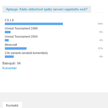
Aptauja: Kādu oldschool spēļu serveri vajadzētu exā?
CS 1.6
59%
Unreal Tournament 1999
6%
Unreal Tournament 2004
4%
Minecraft
22%
Cits variants (ieraksti komentārā)
9%
Balsojuši: 54
Komentāri
Kontakti