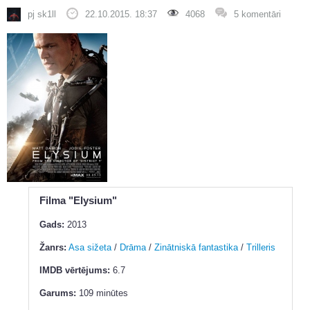
pj sk1ll
22.10.2015. 18:37
4068
5 komentāri
Filma "Elysium"
Gads:
2013
Žanrs:
Asa sižeta
/
Drāma
/
Zinātniskā fantastika
/
Trilleris
IMDB vērtējums:
6.7
Garums:
109 minūtes