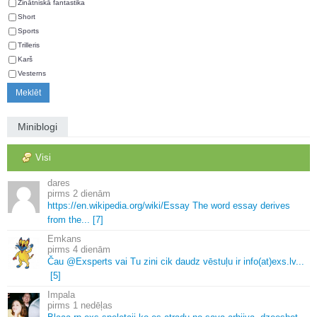
Zinātniskā fantastika
Short
Sports
Trilleris
Karš
Vesterns
Miniblogi
Visi
dares
2 dienām
https://en.
wikipedia.
org/wiki/Essay The word essay derives
from the.
.
.
[7]
Emkans
4 dienām
Čau @Exsperts vai Tu zini cik daudz vēstuļu ir info(at)exs.
lv.
.
.
[5]
Impala
1 nedēļas