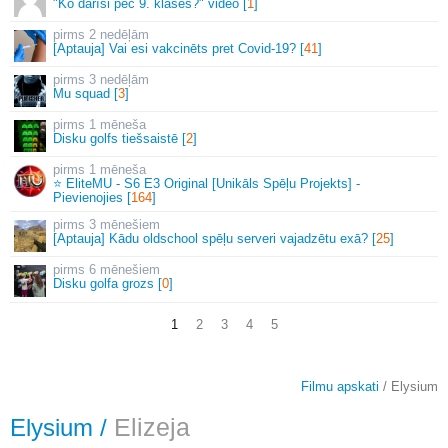
"Ko darīsi pēc 9. klases?" video [
1
]
2 nedēļām
[Aptauja] Vai esi vakcinēts pret Covid-19? [
41
]
3 nedēļām
Mu squad [
3
]
1 mēneša
Disku golfs tiešsaistē [
2
]
1 mēneša
⭐ EliteMU - S6 E3 Original [Unikāls Spēļu Projekts] -
Pievienojies [
164
]
3 mēnešiem
[Aptauja] Kādu oldschool spēļu serveri vajadzētu exā? [
25
]
6 mēnešiem
Disku golfa grozs [
0
]
1
2
3
4
5
Filmu apskati
/ Elysium
Elysium
/
Elizeja