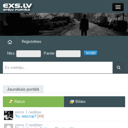
Close
Forums
Raksti
Reģistrēties
Niks:
Parole:
Blogi
Grupas
Steam
Jaunākais portālā
exs.lv
Raksti
Bildes
1 nedēļas
Yo, wazzup? [
44
]
2 nedēļām