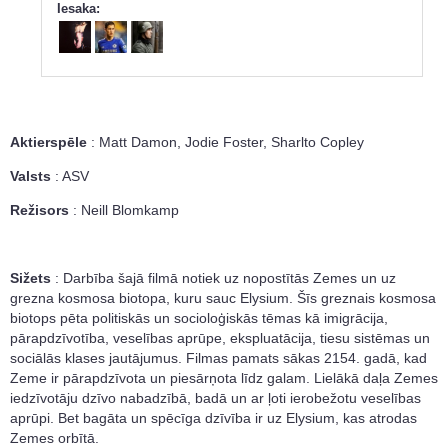
Iesaka:
Aktierspēle
: Matt Damon, Jodie Foster, Sharlto Copley
Valsts
: ASV
Režisors
: Neill Blomkamp
Sižets
: Darbība šajā filmā notiek uz nopostītās Zemes un uz
grezna kosmosa biotopa, kuru sauc Elysium. Šīs greznais kosmosa
biotops pēta politiskās un socioloģiskās tēmas kā imigrācija,
pārapdzīvotība, veselības aprūpe, ekspluatācija, tiesu sistēmas un
sociālās klases jautājumus. Filmas pamats sākas 2154. gadā, kad
Zeme ir pārapdzīvota un piesārņota līdz galam. Lielākā daļa Zemes
iedzīvotāju dzīvo nabadzībā, badā un ar ļoti ierobežotu veselības
aprūpi. Bet bagāta un spēcīga dzīvība ir uz Elysium, kas atrodas
Zemes orbītā.