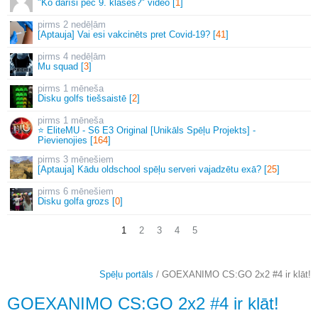
"Ko darīsi pēc 9. klases?" video [
1
]
2 nedēļām
[Aptauja] Vai esi vakcinēts pret Covid-19? [
41
]
4 nedēļām
Mu squad [
3
]
1 mēneša
Disku golfs tiešsaistē [
2
]
1 mēneša
⭐ EliteMU - S6 E3 Original [Unikāls Spēļu Projekts] -
Pievienojies [
164
]
3 mēnešiem
[Aptauja] Kādu oldschool spēļu serveri vajadzētu exā? [
25
]
6 mēnešiem
Disku golfa grozs [
0
]
1
2
3
4
5
Spēļu portāls
/ GOEXANIMO CS:GO 2x2 #4 ir klāt!
GOEXANIMO CS:GO 2x2 #4 ir klāt!