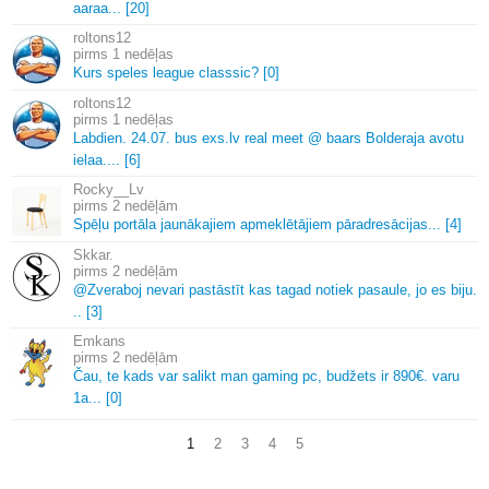
aaraa.
.
.
[20]
roltons12
1 nedēļas
Kurs speles league classsic? [0]
roltons12
1 nedēļas
Labdien.
24.
07.
bus exs.
lv real meet @ baars Bolderaja avotu
ielaa.
.
.
.
[6]
Rocky__Lv
2 nedēļām
Spēļu portāla jaunākajiem apmeklētājiem pāradresācijas.
.
.
[4]
Skkar.
2 nedēļām
@Zveraboj nevari pastāstīt kas tagad notiek pasaule, jo es biju.
.
.
[3]
Emkans
2 nedēļām
Čau, te kads var salikt man gaming pc, budžets ir 890€.
varu
1a.
.
.
[0]
1
2
3
4
5