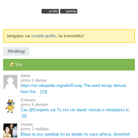
profils
galerija
Ielogojies vai
izveido profilu
, lai komentētu!
Miniblogi
Visi
dares
1 dienas
https://en.
wikipedia.
org/wiki/Essay The word essay derives
from the.
.
.
[13]
Emkans
6 dienām
Čau @Exsperts vai Tu zini cik daudz vēstuļu ir info(at)exs.
lv.
.
.
[5]
Impala
1 nedēļas
Blaaa rp.
exs speletaji ko es atradu no sava arhiiva, dzeeshot