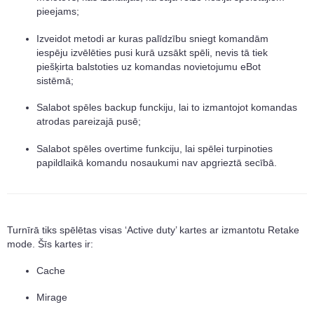
pieejams;
Izveidot metodi ar kuras palīdzību sniegt komandām
iespēju izvēlēties pusi kurā uzsākt spēli, nevis tā tiek
piešķirta balstoties uz komandas novietojumu eBot
sistēmā;
Salabot spēles backup funckiju, lai to izmantojot komandas
atrodas pareizajā pusē;
Salabot spēles overtime funkciju, lai spēlei turpinoties
papildlaikā komandu nosaukumi nav apgrieztā secībā.
Turnīrā tiks spēlētas visas ‘Active duty’ kartes ar izmantotu Retake
mode. Šīs kartes ir:
Cache
Mirage