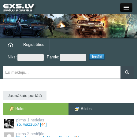
Close
Forums
Raksti
Reģistrēties
Niks:
Parole:
Blogi
Grupas
Steam
Jaunākais portālā
exs.lv
Raksti
Bildes
1 nedēļas
Yo, wazzup? [
44
]
2 nedēļām