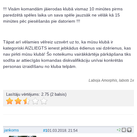
!!! Visām komandām jāierodas klubā vismaz 10 minūtes pirms
paredzētā spēles laika un sava spēle jauzsāk ne vēlāk kā 15
minūtes pēc piesēšanās pie datoriem !!!
Tāpat arī vēlamies vēlreiz uzsvērt uz to, ka mūsu klubā ir
kategoriski AIZLIEGTS ienest jebkādus ēdienus vai dzērienus, kas
nav pirkti mūsu klubā! Šo noteikumu vairākkārtēja pārkāpšana tiks
sodīta ar attiecīgās komandas diskvalifikāciju un/vai konkrētās
personas izraidīšanu no kluba telpām.
Laboja Amorphis, labots 1x
Lasītāju vērtējums:
2.75
(2 balsis)
jankoms
+2
#1
01.03.2018. 21:54