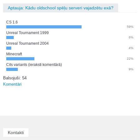
Aptauja: Kādu oldschool spēļu serveri vajadzētu exā?
CS 1.6
59%
Unreal Tournament 1999
6%
Unreal Tournament 2004
4%
Minecraft
22%
Cits variants (ieraksti komentārā)
9%
Balsojuši: 54
Komentāri
Kontakti