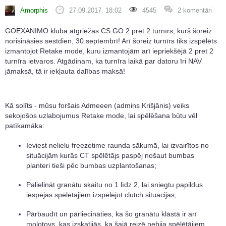
Amorphis
27.09.2017. 18:02
4545
2 komentāri
GOEXANIMO klubā atgriežās CS:GO 2 pret 2 turnīrs, kurš šoreiz
norisināsies sestdien, 30.septembrī! Arī šoreiz turnīrs tiks izspēlēts
izmantojot Retake mode, kuru izmantojām arī iepriekšējā 2 pret 2
turnīra ietvaros. Atgādinam, ka turnīra laikā par datoru īri NAV
jāmaksā, tā ir iekļauta dalības maksā!
Kā solīts - mūsu foršais Admeeen (admins Krišjānis) veiks
sekojošos uzlabojumus Retake mode, lai spēlēšana būtu vēl
patīkamāka:
Ieviest nelielu freezetime raunda sākumā, lai izvairītos no
situācijām kurās CT spēlētājs paspēj nošaut bumbas
planteri tieši pēc bumbas uzplantošanas;
Palielināt granātu skaitu no 1 līdz 2, lai sniegtu papildus
iespējas spēlētājiem izspēlējot clutch situācijas;
Pārbaudīt un pārliecināties, ka šo granātu klāstā ir arī
molotovs, kas izskatijās, ka šajā reizē nebija spēlētājiem