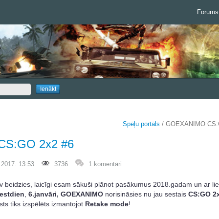
Forums
Spēļu portāls
/ GOEXANIMO CS:
S:GO 2x2 #6
.2017. 13:53
3736
1 komentāri
v beidzies, laicīgi esam sākuši plānot pasākumus 2018.gadam un ar lie
estdien
,
6.janvāri,
GOEXANIMO
norisināsies nu jau sestais
CS:GO 2
asts tiks izspēlēts izmantojot
Retake mode
!