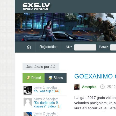
Reģistrēties
Niks:
Parole:
Jaunākais portālā
GOEXANIMO C
Raksti
Bildes
Amorphis
25.12
1 nedēļas
Yo, wazzup? [
44
]
Lai gan 2017.gads vēl na
2 nedēļām
vēlamies paziņojam, ka
s
"Ko darīsi pēc 9.
klases?" video [
1
]
kurš arī šoreiz kā jau ier
2 nedēļām