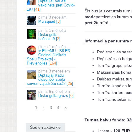
[Aptauja] Vai esi
vakcinēts pret Covid-
19? [
41
]
Šis būs jau ceturtais turn
mode
pateicoties kuram s
3 nedēļām
Mu squad [
3
]
pret 2
turnīrā!
1 mēneša
Disku golfs
tiešsaistē [
2
]
Informācija par turnīra 
1 mēneša
⭐ EliteMU - S6 E3
Reģistrācijas saite
Original [Unikāls
Reģistrācijas beig
Spēļu Projekts] -
Pievienojies [
164
]
Turnīra grupu izlo
3 mēnešiem
Maksimālais koman
[Aptauja] Kādu
Dalības maksa tur
oldschool spēļu
serveri vajadzētu exā? [
25
]
Turnīra izspēles f
6 mēnešiem
Turnīra kartes:
cac
Disku golfa grozs [
0
]
Turnīra noteikumi:
1
2
3
4
5
Turnīra balvu fonds:
32
Šodien aktīvākie
1.vieta -
120 EUR