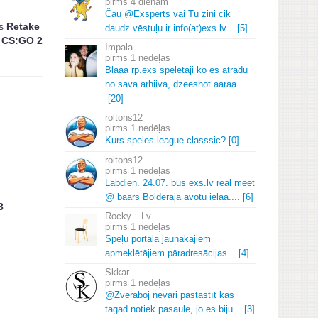
4 dienām
Čau @Exsperts vai Tu zini cik
s
Retake
daudz vēstuļu ir info(at)exs.
lv.
.
.
[5]
ī
CS:GO 2
Impala
1 nedēļas
Blaaa rp.
exs speletaji ko es atradu
no sava arhiiva, dzeeshot aaraa.
.
.
[20]
roltons12
1 nedēļas
Kurs speles league classsic? [0]
roltons12
1 nedēļas
Labdien.
24.
07.
bus exs.
lv real meet
@ baars Bolderaja avotu ielaa.
.
.
.
[6]
3
Rocky__Lv
1 nedēļas
Spēļu portāla jaunākajiem
apmeklētājiem pāradresācijas.
.
.
[4]
Skkar.
1 nedēļas
@Zveraboj nevari pastāstīt kas
tagad notiek pasaule, jo es biju.
.
.
[3]