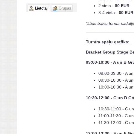
2.vieta -
80 EUR
Lietotāji
Grupas
3-4.vieta -
60 EUR
*
šāds balvu fonda sadalīj
Turnīra spēļu grafiks:
Bracket Group Stage Be
09:00-10:30 - A un B G
09:00-09:30 - A u
09:30-10:00 - A un
10:00-10:30 - A un
10:30-12:00 - C un D G
10:30-11:00 - C u
11:00-11:30 - C un
11:30-12:00 - C un
12:00-13:30 - E un F G