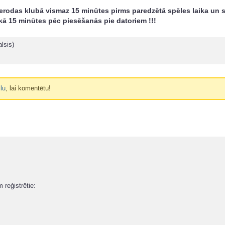
erodas klubā vismaz 15 minūtes pirms paredzētā spēles laika un 
kā 15 minūtes pēc piesēšanās pie datoriem !!!
lsis)
ilu
, lai komentētu!
m reģistrētie: