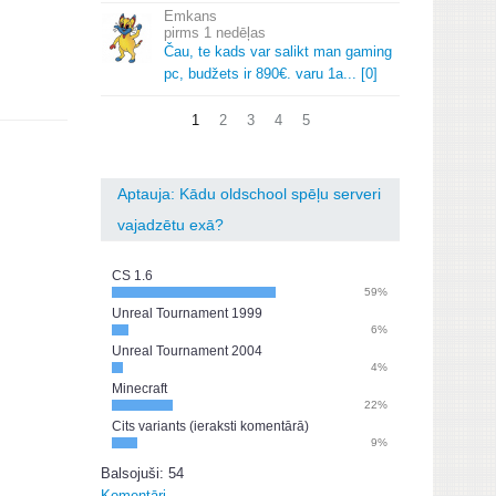
Emkans
1 nedēļas
Čau, te kads var salikt man gaming
pc, budžets ir 890€.
varu 1a.
.
.
[0]
1
2
3
4
5
Aptauja: Kādu oldschool spēļu serveri
vajadzētu exā?
CS 1.6
59%
Unreal Tournament 1999
6%
Unreal Tournament 2004
4%
Minecraft
22%
Cits variants (ieraksti komentārā)
9%
Balsojuši: 54
Komentāri