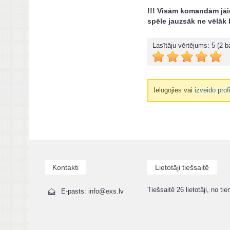
!!! Visām komandām jāi
spēle jauzsāk ne vēlāk 
Lasītāju vērtējums:
5
(2 ba
Ielogojies vai
izveido prof
Kontakti
Lietotāji tiešsaitē
Tiešsaitē 26 lietotāji, no tie
E-pasts: info@exs.lv