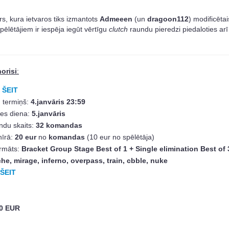
īrs, kura ietvaros tiks izmantots
Admeeen
(un
dragoon112
) modificētai
pēlētājiem ir iespēja iegūt vērtīgu
clutch
raundu pieredzi piedaloties ar
norisi
:
:
ŠEIT
u termiņš:
4.janvāris 23:59
zes diena:
5.janvāris
du skaits:
32 komandas
nīrā:
20 eur
no
komandas
(10 eur no spēlētāja)
ormāts:
Bracket Group Stage Best of 1 + Single elimination Best of 
he, mirage, inferno, overpass, train, cbble, nuke
ŠEIT
0 EUR