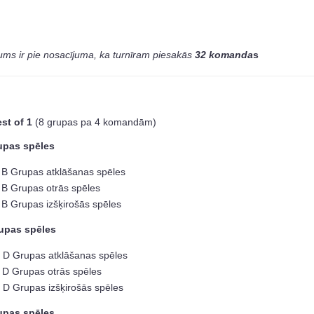
ums ir pie nosacījuma, ka turnīram piesakās
32 komanda
s
st of 1
(8 grupas pa 4 komandām)
rupas spēles
n B Grupas atklāšanas spēles
 B Grupas otrās spēles
 B Grupas izšķirošās spēles
rupas spēles
n D Grupas atklāšanas spēles
 D Grupas otrās spēles
 D Grupas izšķirošās spēles
rupas spēles