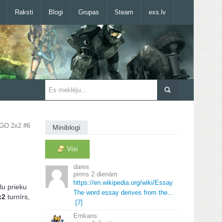
Raksti
Blogi
Grupas
Steam
exs.lv
GO 2x2 #6
Miniblogi
Visi
dares
2 dienām
https://en.
wikipedia.
org/wiki/Essay
lu prieku
The word essay derives from the.
.
.
x2
turnīrs,
[7]
Emkans