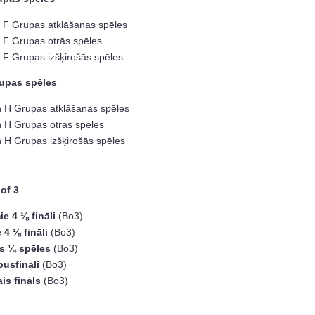
n F Grupas atklāšanas spēles
 F Grupas otrās spēles
 F Grupas izšķirošās spēles
rupas spēles
n H Grupas atklāšanas spēles
n H Grupas otrās spēles
 H Grupas izšķirošās spēles
 of 3
ie 4 ⅛ fināli
(Bo3)
e 4 ⅛ fināli
(Bo3)
s ¼ spēles
(Bo3)
pusfināli
(Bo3)
ais fināls
(Bo3)