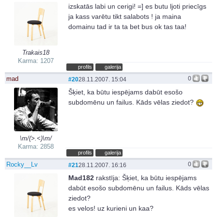
izskatās labi un cerigi! =] es butu ljoti priecīgs
ja kass varētu tikt salabots ! ja maina
domainu tad ir ta ta bet bus ok tas taa!
Trakais18
Karma: 1207
profils
galerija
mad
0
#20
28.11.2007. 15:04
Šķiet, ka būtu iespējams dabūt esošo
subdomēnu un failus. Kāds vēlas ziedot?
\m/(>.<)\m/
Karma: 2858
profils
galerija
Rocky__Lv
0
#21
28.11.2007. 16:16
Mad182
rakstīja:
Šķiet, ka būtu iespējams
dabūt esošo subdomēnu un failus. Kāds vēlas
ziedot?
es velos! uz kurieni un kaa?