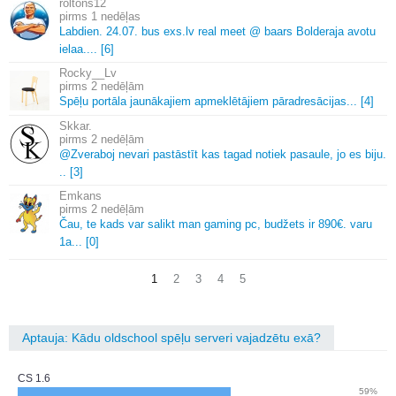
roltons12
1 nedēļas
Labdien.
24.
07.
bus exs.
lv real meet @ baars Bolderaja avotu
ielaa.
.
.
.
[6]
Rocky__Lv
2 nedēļām
Spēļu portāla jaunākajiem apmeklētājiem pāradresācijas.
.
.
[4]
Skkar.
2 nedēļām
@Zveraboj nevari pastāstīt kas tagad notiek pasaule, jo es biju.
.
.
[3]
Emkans
2 nedēļām
Čau, te kads var salikt man gaming pc, budžets ir 890€.
varu
1a.
.
.
[0]
1
2
3
4
5
Aptauja: Kādu oldschool spēļu serveri vajadzētu exā?
CS 1.6
59%