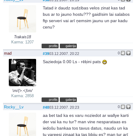
Tatad ir daudz sudzibas velos zinat kas tad
bus ar to jauno hostu??? gaidīsim lai salabos
ftp serveri vai arī ņemsim jaunu un par kadu
cenu?
Trakais18
Karma: 1207
profils
galerija
mad
0
#39
03.12.2007. 20:22
Saziedoja 0.00 Ls - rēķini pats
\m/(>.<)\m/
Karma: 2858
profils
galerija
Rocky__Lv
0
#40
03.12.2007. 20:23
aa bet tad ka es varu noziedot ar wallye karti
der vai ka nu tur? man vine nesparataas es
iedošu bankaa tos tavus datus, naudu un ka
tu vareesi zinaat ka tas bbiju es? man tur arī