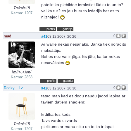
pateikt ka piebildee ierakstiet lūdzu to un to?
Trakais18
vai ka tur? es jau butu to izdarijis bet es to
Karma: 1207
njiznajed!
profils
galerija
mad
0
#41
03.12.2007. 20:26
Ar wallie nekas nesanāks. Bankā tiek norādīts
maksātājs.
Bet es nez vai ir jēga. Es jūtu, ka tur nekas
nesavāksies
\m/(>.<)\m/
Karma: 2858
profils
galerija
Rocky__Lv
0
#42
03.12.2007. 20:30
tatad man kad es dodu naudu jadod lapiņa ar
taviem datiem shadiem:
krditkartes kods
Tavs vards uzvards
Trakais18
pielikums ar manu niku un to ka ir lapai
Karma: 1207