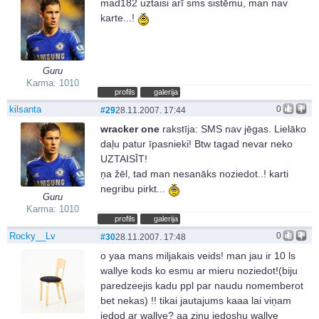
mad182 uztaisi arī sms sistēmu, man nav
karte...!
Guru
Karma: 1010
profils
galerija
kilsanta
0
#29
28.11.2007. 17:44
wracker one
rakstīja:
SMS nav jēgas. Lielāko
daļu patur īpasnieki! Btw tagad nevar neko
UZTAISĪT!
ņa žēl, tad man nesanāks noziedot..! karti
negribu pirkt...
Guru
Karma: 1010
profils
galerija
Rocky__Lv
0
#30
28.11.2007. 17:48
o yaa mans miljakais veids! man jau ir 10 ls
wallye kods ko esmu ar mieru noziedot!(biju
paredzeejis kadu ppl par naudu nomemberot
bet nekas) !! tikai jautajums kaaa lai viņam
iedod ar wallye? aa zinu iedoshu wallye