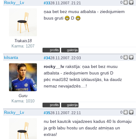
Rocky__Lv
0
#33
28.11.2007. 21:21
ņaa bet bez musu atbalsta - ziedojumiem
buus gruti
D
Trakais18
Karma: 1207
profils
galerija
kilsanta
0
#34
28.11.2007. 22:03
rocky__lv
rakstīja:
ņaa bet bez musu
atbalsta - ziedojumiem buus gruti D
pēc mad182 teiktā izklausījās, ka daudz
nemaz nevajadzēs....!
Guru
Karma: 1010
profils
galerija
Rocky__Lv
0
#35
28.11.2007. 22:11
nu bet kautcik vajadzees kadus 40 ls domaju
ja grib labu hostu un daudz atmiņas un
extras!