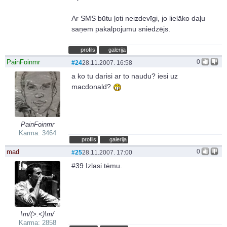
Ar SMS būtu ļoti neizdevīgi, jo lielāko daļu
saņem pakalpojumu sniedzējs.
profils
galerija
PainFoinmr
0
#24
28.11.2007. 16:58
a ko tu darisi ar to naudu? iesi uz
macdonald?
PainFoinmr
Karma: 3464
profils
galerija
mad
0
#25
28.11.2007. 17:00
#39 Izlasi tēmu.
\m/(>.<)\m/
Karma: 2858