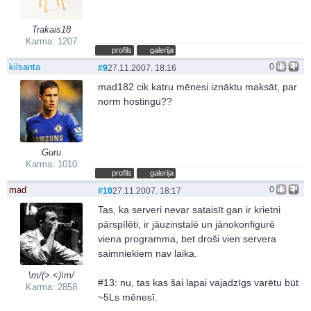
Trakais18
Karma: 1207
profils
galerija
kilsanta
0
#9
27.11.2007. 18:16
mad182 cik katru mēnesi iznāktu maksāt, par
norm hostingu??
Guru
Karma: 1010
profils
galerija
mad
0
#10
27.11.2007. 18:17
Tas, ka serveri nevar sataisīt gan ir krietni
pārspīlēti, ir jāuzinstalē un jānokonfigurē
viena programma, bet droši vien servera
saimniekiem nav laika.
\m/(>.<)\m/
#13: nu, tas kas šai lapai vajadzīgs varētu būt
Karma: 2858
~5Ls mēnesī.