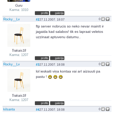
Guru
Karma: 1010
profils
galerija
Rocky__Lv
0
#2
27.11.2007. 18:07
ftp server nobrucis so neko nevar mainīt ir
jagaida kad salabos! tik es lapraat veletos
uzzinaat aptuvenu datumu..
Trakais18
Karma: 1207
profils
galerija
Rocky__Lv
0
#3
27.11.2007. 18:08
lol ieskaiti viņa kontaa vai arī aizsuuti pa
pastu !
Trakais18
Karma: 1207
profils
galerija
kilsanta
0
#4
27.11.2007. 18:08