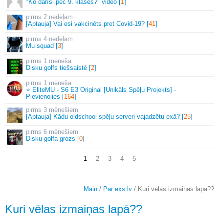
"Ko darīsi pēc 9. klases?" video [
1
]
2 nedēļām
[Aptauja] Vai esi vakcinēts pret Covid-19? [
41
]
4 nedēļām
Mu squad [
3
]
1 mēneša
Disku golfs tiešsaistē [
2
]
1 mēneša
⭐ EliteMU - S6 E3 Original [Unikāls Spēļu Projekts] -
Pievienojies [
164
]
3 mēnešiem
[Aptauja] Kādu oldschool spēļu serveri vajadzētu exā? [
25
]
6 mēnešiem
Disku golfa grozs [
0
]
1
2
3
4
5
Main
/
Par exs.lv
/ Kuri vēlas izmaiņas lapā??
Kuri vēlas izmaiņas lapā??