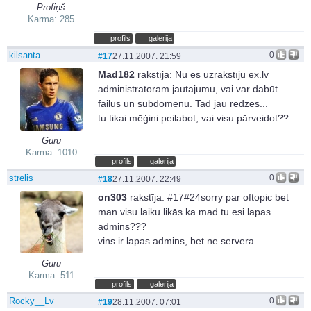
Profiņš
Karma: 285
profils
galerija
kilsanta
0
#17
27.11.2007. 21:59
Mad182
rakstīja:
Nu es uzrakstīju ex.lv
administratoram jautajumu, vai var dabūt
failus un subdomēnu. Tad jau redzēs...
tu tikai mēģini peilabot, vai visu pārveidot??
Guru
Karma: 1010
profils
galerija
strelis
0
#18
27.11.2007. 22:49
on303
rakstīja:
#17#24sorry par oftopic bet
man visu laiku likās ka mad tu esi lapas
admins???
vins ir lapas admins, bet ne servera...
Guru
Karma: 511
profils
galerija
Rocky__Lv
0
#19
28.11.2007. 07:01