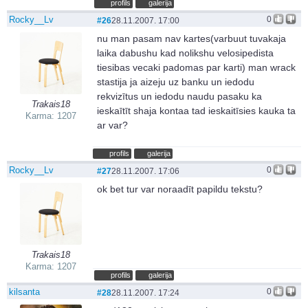
profils
galerija
Rocky__Lv
0
#26
28.11.2007. 17:00
nu man pasam nav kartes(varbuut tuvakaja
laika dabushu kad nolikshu velosipedista
tiesibas vecaki padomas par karti) man wrack
stastija ja aizeju uz banku un iedodu
rekvizītus un iedodu naudu pasaku ka
Trakais18
ieskaītīt shaja kontaa tad ieskaitīsies kauka ta
Karma: 1207
ar var?
profils
galerija
Rocky__Lv
0
#27
28.11.2007. 17:06
ok bet tur var noraadīt papildu tekstu?
Trakais18
Karma: 1207
profils
galerija
kilsanta
0
#28
28.11.2007. 17:24