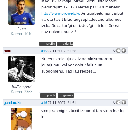
Mad182
rakstīja:
Atradu vienu interesantu
piedāvājumu - 1GB vietas par 5Ls mēnesī:
http://www.proweb.lv/
Ar gigabaitu jau varbūt
varētu taisīt bilžu augšuplādēšanu albumos.
izskatās sakarīgi un izdevīgi..! 5 ls mēnesi
Guru
nav nekas daudz..!
Karma: 1010
profils
galerija
mad
0
#15
27.11.2007. 21:28
Nu es uzrakstīju ex.lv administratoram
jautajumu, vai var dabūt failus un
subdomēnu. Tad jau redzēs...
\m/(>.<)\m/
Karma: 2858
profils
galerija
gembird25
0
#16
27.11.2007. 21:51
viss prasmigi uztaisit iznemot taa vieta kur log
in!!