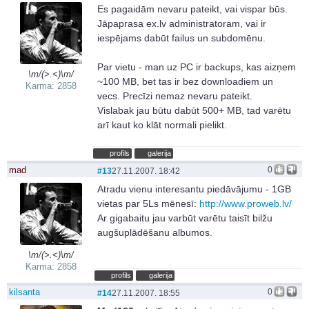
Es pagaidām nevaru pateikt, vai vispar būs.
Jāpaprasa ex.lv administratoram, vai ir
iespējams dabūt failus un subdomēnu.
Par vietu - man uz PC ir backups, kas aizņem
\m/(>.<)\m/
~100 MB, bet tas ir bez downloadiem un
Karma: 2858
vecs. Precīzi nemaz nevaru pateikt.
Vislabak jau būtu dabūt 500+ MB, tad varētu
arī kaut ko klāt normali pielikt.
profils
galerija
mad
0
#13
27.11.2007. 18:42
Atradu vienu interesantu piedāvājumu - 1GB
vietas par 5Ls mēnesī:
http://www.proweb.lv/
Ar gigabaitu jau varbūt varētu taisīt bilžu
augšuplādēšanu albumos.
\m/(>.<)\m/
Karma: 2858
profils
galerija
kilsanta
0
#14
27.11.2007. 18:55