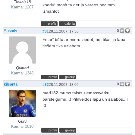
Trakais18
koodu! mosh ta der ja varees pec tam
Karma: 1207
izmantot
profils
galerija
Susuris
0
#31
28.11.2007. 17:56
Es arī būtu ar mieru ziedot, bet tikai, ja lapa
tiešām tiks uzlabota.
Quitted
Karma: 1348
profils
galerija
kilsanta
0
#32
28.11.2007. 18:09
mad182 mums taisīs ziemassvētku
pārsteigumu...! Pilnveidos lapu un salabos...!
:0
Guru
Karma: 1010
profils
galerija