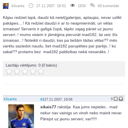
kilsanta
27.11.2007. 18:01
1834
68 komentāri
Kājau redziet lapā, daudz kā neiet(galerijas, aptaujas, nevar uzlikt
pakāpes....! Kā redziet daudzi ir ar to neapmierināti, un vēlas
izmaiņas! Serveris ir galīgā čupā, tāpēc vajag pāriet uz jaunu
serveri..! mums visiem ir jāmēģina pierunāt mad182, lai veic šīs
izmaiņas...! Noteikti ri daudzi, kas pa tiešām tādas vēlas?? mēs
varētu saziedot naudu, bet mad182 parupēties par parējo..! ko
sakat?? protams bez mad182 paldizibas nekā nesanāks..!
Lasītāju vērtējums:
0
(0 balsis)
kilsanta
0
#1
27.11.2007. 18:06
sikais77
rakstīja:
Kaa jums nepielec.. mad
nekur nav vainigs un vinsh neko mainit nevar
Pārejot uz jaunu serveri, var!!!!!