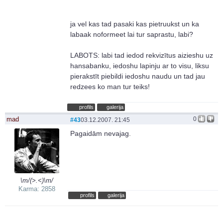
ja vel kas tad pasaki kas pietruukst un ka
labaak noformeet lai tur saprastu, labi?
LABOTS: labi tad iedod rekvizītus aizieshu uz
hansabanku, iedoshu lapinju ar to visu, liksu
pierakstīt piebildi iedoshu naudu un tad jau
redzees ko man tur teiks!
profils
galerija
mad
0
#43
03.12.2007. 21:45
Pagaidām nevajag.
\m/(>.<)\m/
Karma: 2858
profils
galerija