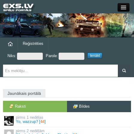
Close
Forums
Raksti
Reģistrēties
Niks:
Parole:
Blogi
Grupas
Steam
Jaunākais portālā
exs.lv
Raksti
Bildes
1 nedēļas
Yo, wazzup? [
44
]
2 nedēļām