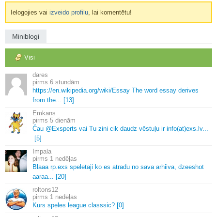
Ielogojies vai
izveido profilu
, lai komentētu!
Miniblogi
Visi
dares
6 stundām
https://en.
wikipedia.
org/wiki/Essay The word essay derives
from the.
.
.
[13]
Emkans
5 dienām
Čau @Exsperts vai Tu zini cik daudz vēstuļu ir info(at)exs.
lv.
.
.
[5]
Impala
1 nedēļas
Blaaa rp.
exs speletaji ko es atradu no sava arhiiva, dzeeshot
aaraa.
.
.
[20]
roltons12
1 nedēļas
Kurs speles league classsic? [0]