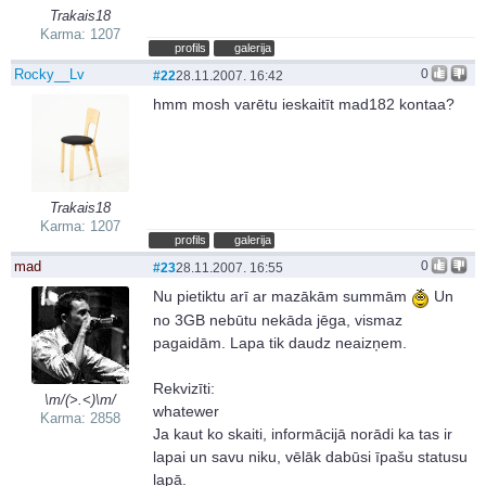
Trakais18
Karma: 1207
profils
galerija
Rocky__Lv
0
#22
28.11.2007. 16:42
hmm mosh varētu ieskaitīt mad182 kontaa?
Trakais18
Karma: 1207
profils
galerija
mad
0
#23
28.11.2007. 16:55
Nu pietiktu arī ar mazākām summām
Un
no 3GB nebūtu nekāda jēga, vismaz
pagaidām. Lapa tik daudz neaizņem.
Rekvizīti:
\m/(>.<)\m/
whatewer
Karma: 2858
Ja kaut ko skaiti, informācijā norādi ka tas ir
lapai un savu niku, vēlāk dabūsi īpašu statusu
lapā.