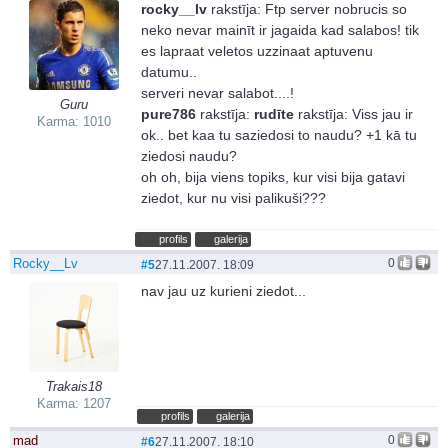
rocky__lv
rakstīja:
Ftp server nobrucis so
neko nevar mainīt ir jagaida kad salabos! tik
es lapraat veletos uzzinaat aptuvenu
datumu..
serveri nevar salabot....!
Guru
pure786
rakstīja:
rudīte
rakstīja:
Viss jau ir
Karma: 1010
ok.. bet kaa tu saziedosi to naudu?
+1 kā tu
ziedosi naudu?
oh oh, bija viens topiks, kur visi bija gatavi
ziedot, kur nu visi palikuši???
profils
galerija
Rocky__Lv
0
#5
27.11.2007. 18:09
nav jau uz kurieni ziedot...
Trakais18
Karma: 1207
profils
galerija
mad
0
#6
27.11.2007. 18:10