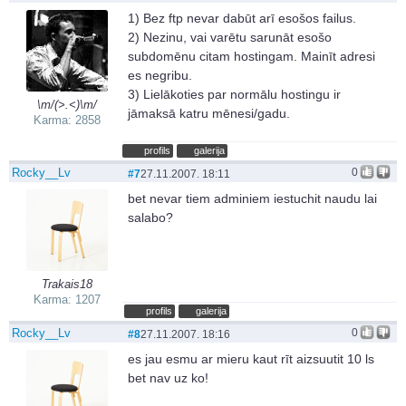
1) Bez ftp nevar dabūt arī esošos failus.
2) Nezinu, vai varētu sarunāt esošo
subdomēnu citam hostingam. Mainīt adresi
es negribu.
3) Lielākoties par normālu hostingu ir
\m/(>.<)\m/
jāmaksā katru mēnesi/gadu.
Karma: 2858
profils
galerija
Rocky__Lv
0
#7
27.11.2007. 18:11
bet nevar tiem adminiem iestuchit naudu lai
salabo?
Trakais18
Karma: 1207
profils
galerija
Rocky__Lv
0
#8
27.11.2007. 18:16
es jau esmu ar mieru kaut rīt aizsuutit 10 ls
bet nav uz ko!