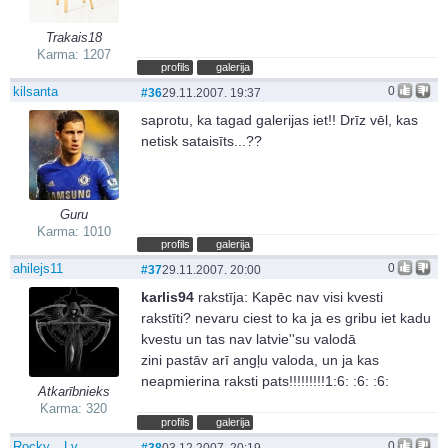
Trakais18
Karma: 1207
profils
galerija
kilsanta
0
#36
29.11.2007. 19:37
saprotu, ka tagad galerijas iet!! Drīz vēl, kas
netisk sataisīts...??
Guru
Karma: 1010
profils
galerija
ahilejs11
0
#37
29.11.2007. 20:00
karlis94
rakstīja:
Kapēc nav visi kvesti
rakstīti? nevaru ciest to ka ja es gribu iet kadu
kvestu un tas nav latvie''su valodā
zini pastāv arī angļu valoda, un ja kas
neapmierina raksti pats!!!!!!!!!1:6: :6: :6:
Atkarībnieks
Karma: 320
profils
galerija
Rocky__Lv
0
#38
03.12.2007. 20:19