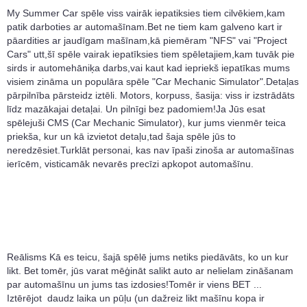
My Summer Car spēle viss vairāk iepatiksies tiem cilvēkiem,kam
patik darboties ar automašīnam.Bet ne tiem kam galveno kart ir
pāardities ar jaudīgam mašīnam,kā piemēram "NFS" vai "Project
Cars" utt,šī spēle vairak iepatīksies tiem spēletajiem,kam tuvāk pie
sirds ir automehāniķa darbs,vai kaut kad iepriekš iepatīkas mums
visiem zināma un populāra spēle "Car Mechanic Simulator".Detaļas
pārpilnība pārsteidz iztēli. Motors, korpuss, šasija: viss ir izstrādāts
līdz mazākajai detaļai. Un pilnīgi bez padomiem!Ja Jūs esat
spēlejuši CMS (Car Mechanic Simulator), kur jums vienmēr teica
priekša, kur un kā izvietot detaļu,tad šaja spēle jūs to
neredzēsiet.Turklāt personai, kas nav īpaši zinoša ar automašīnas
ierīcēm, visticamāk nevarēs precīzi apkopot automašīnu.
Reālisms Kā es teicu, šajā spēlē jums netiks piedāvāts, ko un kur
likt. Bet tomēr, jūs varat mēģināt salikt auto ar nelielam zināšanam
par automašīnu un jums tas izdosies!Tomēr ir viens BET ...
Iztērējot daudz laika un pūļu (un dažreiz likt mašīnu kopa ir