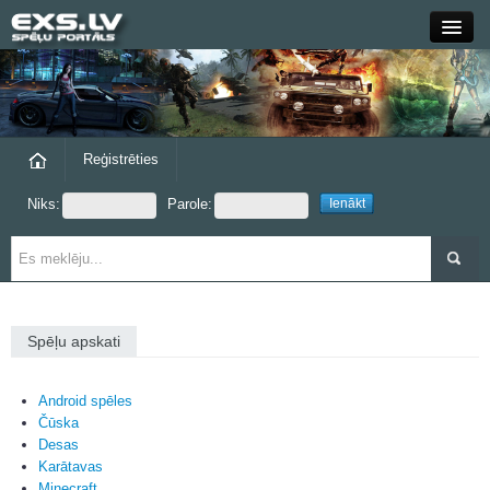
Close
Forums
Raksti
Reģistrēties
Niks:
Parole:
Blogi
Grupas
Steam
Spēļu apskati
exs.lv
Android spēles
Čūska
Desas
Karātavas
Minecraft