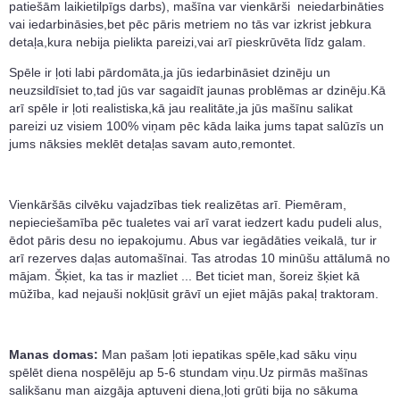
patiešām laikietilpīgs darbs), mašīna var vienkārši neiedarbināties
vai iedarbināsies,bet pēc pāris metriem no tās var izkrist jebkura
detaļa,kura nebija pielikta pareizi,vai arī pieskrūvēta līdz galam.
Spēle ir ļoti labi pārdomāta,ja jūs iedarbināsiet dzinēju un
neuzsildīsiet to,tad jūs var sagaidīt jaunas problēmas ar dzinēju.Kā
arī spēle ir ļoti realistiska,kā jau realitāte,ja jūs mašīnu salikat
pareizi uz visiem 100% viņam pēc kāda laika jums tapat salūzīs un
jums nāksies meklēt detaļas savam auto,remontet.
Vienkāršās cilvēku vajadzības tiek realizētas arī. Piemēram,
nepieciešamība pēc tualetes vai arī varat iedzert kadu pudeli alus,
ēdot pāris desu no iepakojumu. Abus var iegādāties veikalā, tur ir
arī rezerves daļas automašīnai. Tas atrodas 10 minūšu attālumā no
mājam. Šķiet, ka tas ir mazliet ... Bet ticiet man, šoreiz šķiet kā
mūžība, kad nejauši nokļūsit grāvī un ejiet mājās pakaļ traktoram.
Manas domas:
Man pašam ļoti iepatikas spēle,kad sāku viņu
spēlēt diena nospēlēju ap 5-6 stundam viņu.Uz pirmās mašīnas
salikšanu man aizgāja aptuveni diena,ļoti grūti bija no sākuma