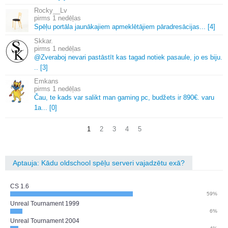
Rocky__Lv
1 nedēļas
Spēļu portāla jaunākajiem apmeklētājiem pāradresācijas.
.
.
[4]
Skkar.
1 nedēļas
@Zveraboj nevari pastāstīt kas tagad notiek pasaule, jo es biju.
.
.
[3]
Emkans
1 nedēļas
Čau, te kads var salikt man gaming pc, budžets ir 890€.
varu
1a.
.
.
[0]
1
2
3
4
5
Aptauja: Kādu oldschool spēļu serveri vajadzētu exā?
CS 1.6
59%
Unreal Tournament 1999
6%
Unreal Tournament 2004