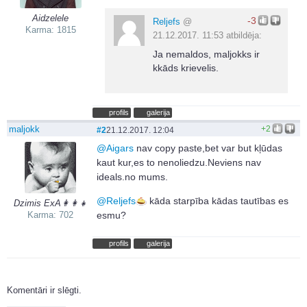
Aidzelele
-3
Reljefs
@
Karma: 1815
21.12.2017. 11:53 atbildēja:
Ja nemaldos, maljokks ir
kkāds krievelis.
profils
galerija
maljokk
+2
#2
21.12.2017. 12:04
@
Aigars
nav copy paste,bet var but kļūdas
kaut kur,es to nenoliedzu.Neviens nav
ideals.no mums.
@
Reljefs
kāda starpība kādas tautības es
Dzimis ExA👩‍👩‍👧‍
Karma: 702
esmu?
profils
galerija
Komentāri ir slēgti.