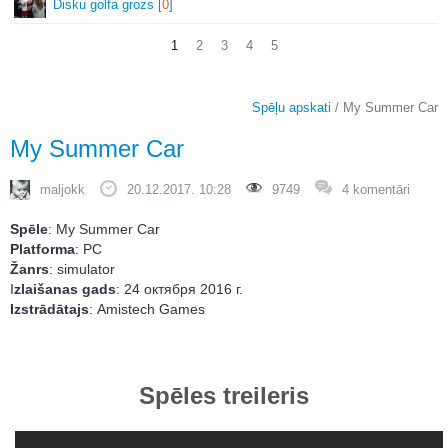
Disku golfa grozs [
0
]
1
2
3
4
5
Spēļu apskati
/ My Summer Car
My Summer Car
maljokk
20.12.2017. 10:28
9749
4 komentāri
Spēle
:
My Summer Car
Platforma
:
PC
Žanrs
:
simulator
I
zlaišanas gads
:
24 октября 2016 г.
Izstrādātajs
:
Amistech Games
Spēles treileris