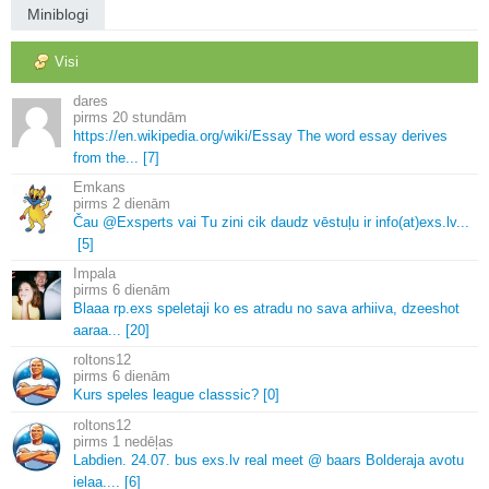
Miniblogi
Visi
dares
20 stundām
https://en.
wikipedia.
org/wiki/Essay The word essay derives
from the.
.
.
[7]
Emkans
2 dienām
Čau @Exsperts vai Tu zini cik daudz vēstuļu ir info(at)exs.
lv.
.
.
[5]
Impala
6 dienām
Blaaa rp.
exs speletaji ko es atradu no sava arhiiva, dzeeshot
aaraa.
.
.
[20]
roltons12
6 dienām
Kurs speles league classsic? [0]
roltons12
1 nedēļas
Labdien.
24.
07.
bus exs.
lv real meet @ baars Bolderaja avotu
ielaa.
.
.
.
[6]