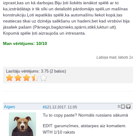
izprast,kas un kā darbojas.Biju ļoti šokēts ienākot spēlē ar to
ka,izstrādātajs ir tik sīki un detalizēti pārdomājis spēli,un mašīnas
konstrukciju.Ļoti iepatikās spēlē,ka automašīnu liekot kopā,tas
neatiecas tikai uz dzinēja salikšanu un hadeni,bet kad virsbūvi bija
jāsaliek pašam (Pārsegs,bagāznieks,spārni,stikli,lukturi utt).
Kopumā spēle ļoti aizraujoša un intresanta.
Man vērtējums: 10/10
Laboja mad, labots 1x
Lasītāju vērtējums:
3.75
(2 balsis)
Aigars
0
#1
21.12.2017. 11:05
Tu to copy paste? Normāls russians sākumā
EDIT: garumzīmes, atstarpes aiz komatiem.
WTH 1/10 raksts