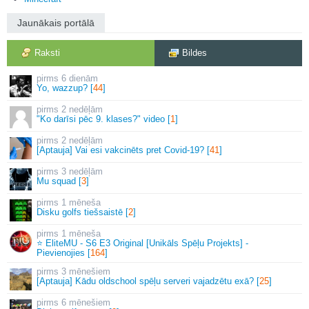
Jaunākais portālā
Raksti
Bildes
6 dienām
Yo, wazzup? [
44
]
2 nedēļām
"Ko darīsi pēc 9. klases?" video [
1
]
2 nedēļām
[Aptauja] Vai esi vakcinēts pret Covid-19? [
41
]
3 nedēļām
Mu squad [
3
]
1 mēneša
Disku golfs tiešsaistē [
2
]
1 mēneša
⭐ EliteMU - S6 E3 Original [Unikāls Spēļu Projekts] -
Pievienojies [
164
]
3 mēnešiem
[Aptauja] Kādu oldschool spēļu serveri vajadzētu exā? [
25
]
6 mēnešiem