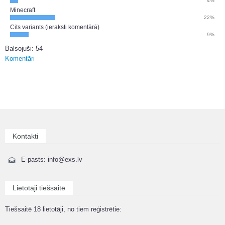
4%
Minecraft
22%
Cits variants (ieraksti komentārā)
9%
Balsojuši: 54
Komentāri
Kontakti
E-pasts: info@exs.lv
Lietotāji tiešsaitē
Tiešsaitē 18 lietotāji, no tiem reģistrētie: