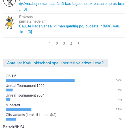
@Zveraboj nevari pastāstīt kas tagad notiek pasaule, jo es biju.
.
.
[3]
Emkans
2 nedēļām
Čau, te kads var salikt man gaming pc, budžets ir 890€.
varu
1a.
.
.
[0]
1
2
3
4
5
Aptauja: Kādu oldschool spēļu serveri vajadzētu exā?
CS 1.6
59%
Unreal Tournament 1999
6%
Unreal Tournament 2004
4%
Minecraft
22%
Cits variants (ieraksti komentārā)
9%
Balsojuši: 54