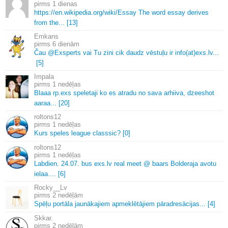
1 dienas
https://en.
wikipedia.
org/wiki/Essay The word essay derives
from the.
.
.
[13]
Emkans
6 dienām
Čau @Exsperts vai Tu zini cik daudz vēstuļu ir info(at)exs.
lv.
.
.
[5]
Impala
1 nedēļas
Blaaa rp.
exs speletaji ko es atradu no sava arhiiva, dzeeshot
aaraa.
.
.
[20]
roltons12
1 nedēļas
Kurs speles league classsic? [0]
roltons12
1 nedēļas
Labdien.
24.
07.
bus exs.
lv real meet @ baars Bolderaja avotu
ielaa.
.
.
.
[6]
Rocky__Lv
2 nedēļām
Spēļu portāla jaunākajiem apmeklētājiem pāradresācijas.
.
.
[4]
Skkar.
2 nedēļām