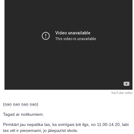
YouTube video
(ņaņ ņaņ ņaņ ņaņ)
Tagad ar notikumiem.
Pirmkārt jau nepatika tas, ka svinīgais ļoti ilgs, no 11.00-14.20, labi
tas vēl ir pieņemami, jo jāiepazīst skola.