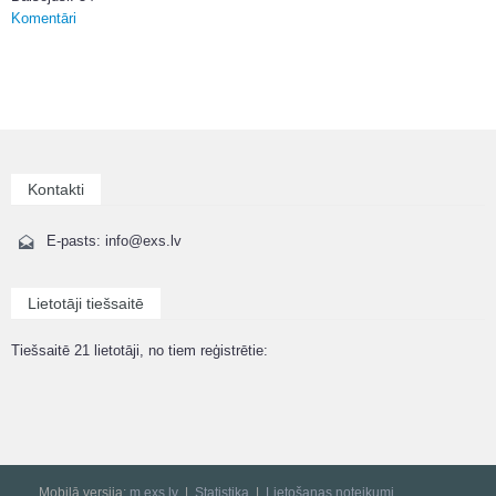
Komentāri
Kontakti
E-pasts: info@exs.lv
Lietotāji tiešsaitē
Tiešsaitē 21 lietotāji, no tiem reģistrētie:
Mobilā versija:
m.exs.lv
Statistika
Lietošanas noteikumi