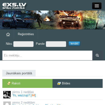
Close
Forums
Raksti
Reģistrēties
Niks:
Parole:
Blogi
Grupas
Steam
Jaunākais portālā
exs.lv
Raksti
Bildes
1 nedēļas
Yo, wazzup? [
44
]
2 nedēļām