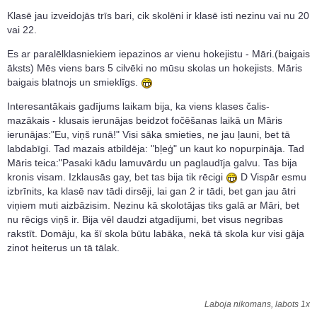
Klasē jau izveidojās trīs bari, cik skolēni ir klasē isti nezinu vai nu 20
vai 22.
Es ar paralēlklasniekiem iepazinos ar vienu hokejistu - Māri.(baigais
āksts) Mēs viens bars 5 cilvēki no mūsu skolas un hokejists. Māris
baigais blatnojs un smieklīgs.
Interesantākais gadījums laikam bija, ka viens klases čalis-
mazākais - klusais ierunājas beidzot fočēšanas laikā un Māris
ierunājas:"Eu, viņš runā!" Visi sāka smieties, ne jau ļauni, bet tā
labdabīgi. Tad mazais atbildēja: "bļeģ" un kaut ko nopurpināja. Tad
Māris teica:"Pasaki kādu lamuvārdu un paglaudīja galvu. Tas bija
kronis visam. Izklausās gay, bet tas bija tik rēcigi
D Vispār esmu
izbrīnits, ka klasē nav tādi dirsēji, lai gan 2 ir tādi, bet gan jau ātri
viņiem muti aizbāzisim. Nezinu kā skolotājas tiks galā ar Māri, bet
nu rēcigs viņš ir. Bija vēl daudzi atgadījumi, bet visus negribas
rakstīt. Domāju, ka šī skola būtu labāka, nekā tā skola kur visi gāja
zinot heiterus un tā tālak.
Laboja nikomans, labots 1x