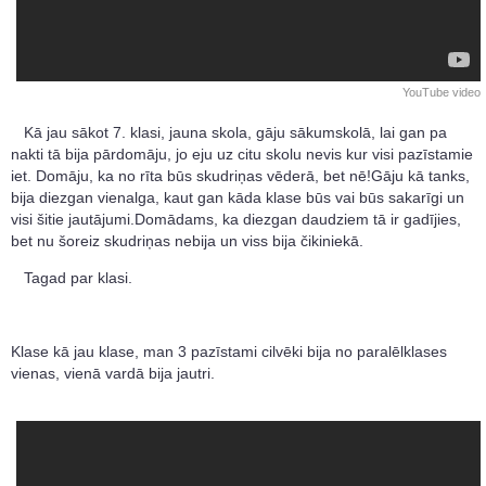
YouTube video
Kā jau sākot 7. klasi, jauna skola, gāju sākumskolā, lai gan pa
nakti tā bija pārdomāju, jo eju uz citu skolu nevis kur visi pazīstamie
iet. Domāju, ka no rīta būs skudriņas vēderā, bet nē!Gāju kā tanks,
bija diezgan vienalga, kaut gan kāda klase būs vai būs sakarīgi un
visi šitie jautājumi.Domādams, ka diezgan daudziem tā ir gadījies,
bet nu šoreiz skudriņas nebija un viss bija čikiniekā.
Tagad par klasi.
Klase kā jau klase, man 3 pazīstami cilvēki bija no paralēlklases
vienas, vienā vardā bija jautri.