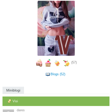
(57)
Blogs (52)
Miniblogi
Visi
dares