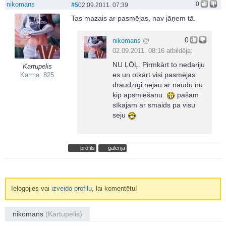
nikomans
0
#5
02.09.2011. 07:39
Tas mazais ar pasmējas, nav jāņem tā.
0
nikomans
@
02.09.2011. 08:16 atbildēja:
NU ĻŌĻ. Pirmkārt to nedariju
Kartupelis
es un otkārt visi pasmējas
Karma: 825
draudzīgi nejau ar naudu nu
ķip apsmiešanu.
pašam
sīkajam ar smaids pa visu
seju
profils
galerija
Ielogojies vai
izveido profilu
, lai komentētu!
nikomans
(Kartupelis)