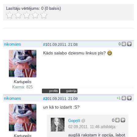
Lasītāju vērtējums:
0
(0 balsis)
nikomans
0
#1
01.09.2011. 21:08
Kāds salabo dziesmu linkus pls?
Kartupelis
Karma: 825
profils
galerija
nikomans
+1
#2
01.09.2011. 21:09
un kā to izdarīt :S?
0
Gopņīt
@
02.09.2011. 11:46 atbildēja:
augšā rakstam ir opcija, labot
Kartupelis