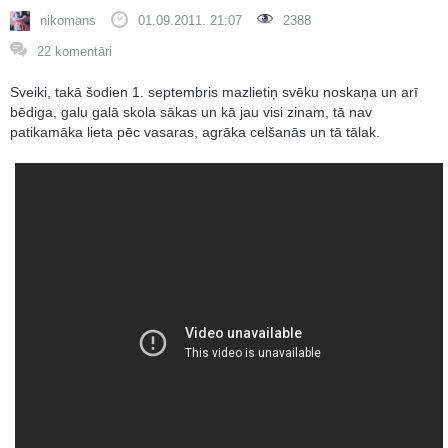
nikomans
01.09.2011. 21:07
2388
22 komentāri
Sveiki, takā šodien 1. septembris mazlietiņ svēku noskaņa un arī
bēdiga, galu galā skola sākas un kā jau visi zinam, tā nav
patikamāka lieta pēc vasaras, agrāka celšanās un tā tālak.