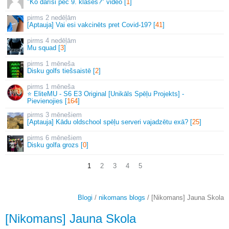
"Ko darīsi pēc 9. klases?" video [
1
]
2 nedēļām
[Aptauja] Vai esi vakcinēts pret Covid-19? [
41
]
4 nedēļām
Mu squad [
3
]
1 mēneša
Disku golfs tiešsaistē [
2
]
1 mēneša
⭐ EliteMU - S6 E3 Original [Unikāls Spēļu Projekts] -
Pievienojies [
164
]
3 mēnešiem
[Aptauja] Kādu oldschool spēļu serveri vajadzētu exā? [
25
]
6 mēnešiem
Disku golfa grozs [
0
]
1
2
3
4
5
Blogi
/
nikomans blogs
/ [Nikomans] Jauna Skola
[Nikomans] Jauna Skola