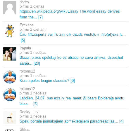
dares
1 dienas
https://en.
wikipedia.
org/wiki/Essay The word essay derives
from the.
.
.
[7]
Emkans
2 dienām
Čau @Exsperts vai Tu zini cik daudz vēstuļu ir info(at)exs.
lv.
.
.
[5]
Impala
1 nedēļas
Blaaa rp.
exs speletaji ko es atradu no sava arhiiva, dzeeshot
aaraa.
.
.
[20]
roltons12
1 nedēļas
Kurs speles league classsic? [0]
roltons12
1 nedēļas
Labdien.
24.
07.
bus exs.
lv real meet @ baars Bolderaja avotu
ielaa.
.
.
.
[6]
Rocky__Lv
1 nedēļas
Spēļu portāla jaunākajiem apmeklētājiem pāradresācijas.
.
.
[4]
Skkar.