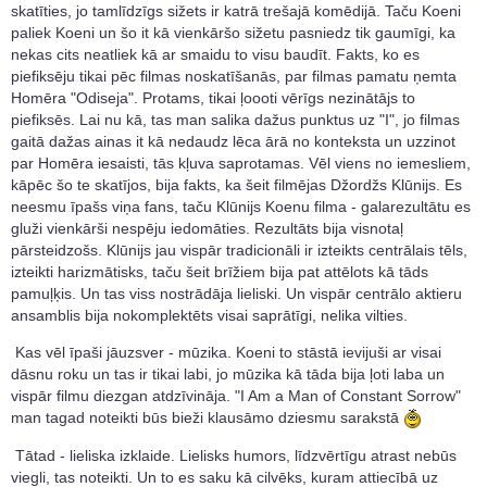
skatīties, jo tamlīdzīgs sižets ir katrā trešajā komēdijā. Taču Koeni
paliek Koeni un šo it kā vienkāršo sižetu pasniedz tik gaumīgi, ka
nekas cits neatliek kā ar smaidu to visu baudīt. Fakts, ko es
piefiksēju tikai pēc filmas noskatīšanās, par filmas pamatu ņemta
Homēra "Odiseja". Protams, tikai ļoooti vērīgs nezinātājs to
piefiksēs. Lai nu kā, tas man salika dažus punktus uz "I", jo filmas
gaitā dažas ainas it kā nedaudz lēca ārā no konteksta un uzzinot
par Homēra iesaisti, tās kļuva saprotamas. Vēl viens no iemesliem,
kāpēc šo te skatījos, bija fakts, ka šeit filmējas Džordžs Klūnijs. Es
neesmu īpašs viņa fans, taču Klūnijs Koenu filma - galarezultātu es
gluži vienkārši nespēju iedomāties. Rezultāts bija visnotaļ
pārsteidzošs. Klūnijs jau vispār tradicionāli ir izteikts centrālais tēls,
izteikti harizmātisks, taču šeit brīžiem bija pat attēlots kā tāds
pamuļķis. Un tas viss nostrādāja lieliski. Un vispār centrālo aktieru
ansamblis bija nokomplektēts visai saprātīgi, nelika vilties.
Kas vēl īpaši jāuzsver - mūzika. Koeni to stāstā ievijuši ar visai
dāsnu roku un tas ir tikai labi, jo mūzika kā tāda bija ļoti laba un
vispār filmu diezgan atdzīvināja. "I Am a Man of Constant Sorrow"
man tagad noteikti būs bieži klausāmo dziesmu sarakstā
Tātad - lieliska izklaide. Lielisks humors, līdzvērtīgu atrast nebūs
viegli, tas noteikti. Un to es saku kā cilvēks, kuram attiecībā uz