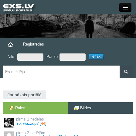
Close
Forums
Raksti
Reģistrēties
Niks:
Parole:
Blogi
Grupas
Steam
Jaunākais portālā
exs.lv
Raksti
Bildes
1 nedēļas
Yo, wazzup? [
44
]
2 nedēļām