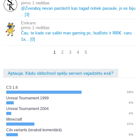
1 nedēļas
@Zveraboj nevari pastāstīt kas tagad notiek pasaule, jo es biju.
.
.
[3]
Emkans
1 nedēļas
Čau, te kads var salikt man gaming pc, budžets ir 890€.
varu
1a.
.
.
[0]
1
2
3
4
5
Aptauja: Kādu oldschool spēļu serveri vajadzētu exā?
CS 1.6
59%
Unreal Tournament 1999
6%
Unreal Tournament 2004
4%
Minecraft
22%
Cits variants (ieraksti komentārā)
9%