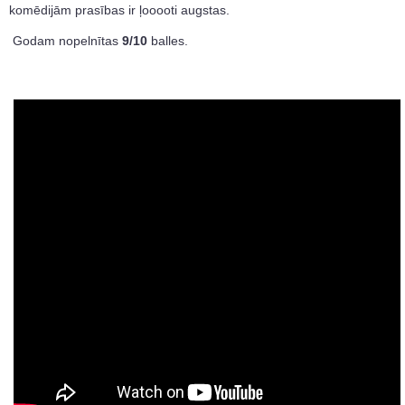
komēdijām prasības ir ļooooti augstas.
Godam nopelnītas
9/10
balles.