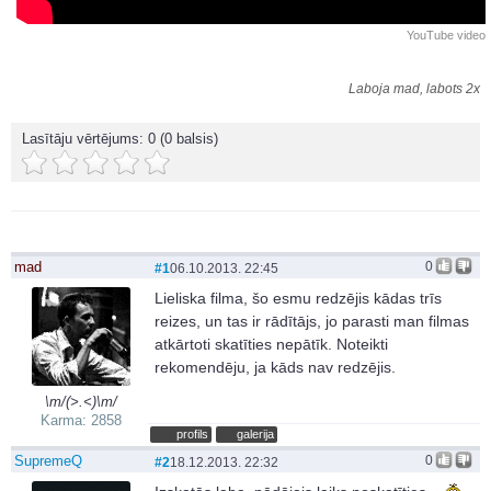
YouTube video
Laboja mad, labots 2x
Lasītāju vērtējums:
0
(0 balsis)
mad
0
#1
06.10.2013. 22:45
Lieliska filma, šo esmu redzējis kādas trīs
reizes, un tas ir rādītājs, jo parasti man filmas
atkārtoti skatīties nepātīk. Noteikti
rekomendēju, ja kāds nav redzējis.
\m/(>.<)\m/
Karma: 2858
profils
galerija
SupremeQ
0
#2
18.12.2013. 22:32