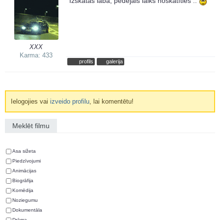
Izskatās laba, pēdējais laiks noskatīties ..
XXX
Karma: 433
profils
galerija
Ielogojies vai
izveido profilu
, lai komentētu!
Meklēt filmu
Asa sižeta
Piedzīvojumi
Animācijas
Biogrāfija
Komēdija
Noziegumu
Dokumentāla
Drāma