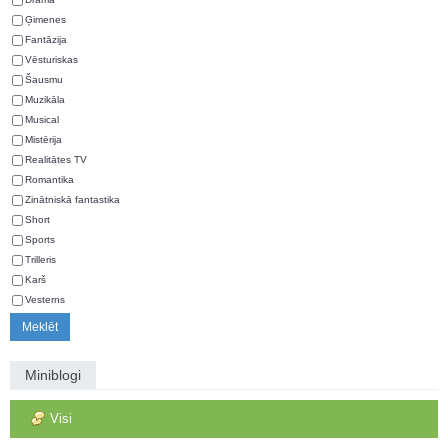
Ģimenes
Fantāzija
Vēsturiskas
Šausmu
Muzikāla
Musical
Mistērija
Realitātes TV
Romantika
Zinātniskā fantastika
Short
Sports
Trilleris
Karš
Vesterns
Miniblogi
Visi