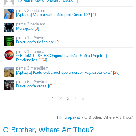
"Ko darīsi pēc 9. klases?" video [
1
]
2 nedēļām
[Aptauja] Vai esi vakcinēts pret Covid-19? [
41
]
3 nedēļām
Mu squad [
3
]
1 mēneša
Disku golfs tiešsaistē [
2
]
1 mēneša
⭐ EliteMU - S6 E3 Original [Unikāls Spēļu Projekts] -
Pievienojies [
164
]
3 mēnešiem
[Aptauja] Kādu oldschool spēļu serveri vajadzētu exā? [
25
]
6 mēnešiem
Disku golfa grozs [
0
]
1
2
3
4
5
Filmu apskati
/ O Brother, Where Art Thou?
O Brother, Where Art Thou?