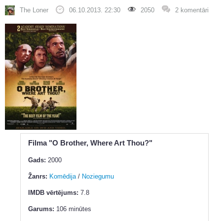
The Loner
06.10.2013. 22:30
2050
2 komentāri
Filma "O Brother, Where Art Thou?"
Gads:
2000
Žanrs:
Komēdija
/
Noziegumu
IMDB vērtējums:
7.8
Garums:
106 minūtes