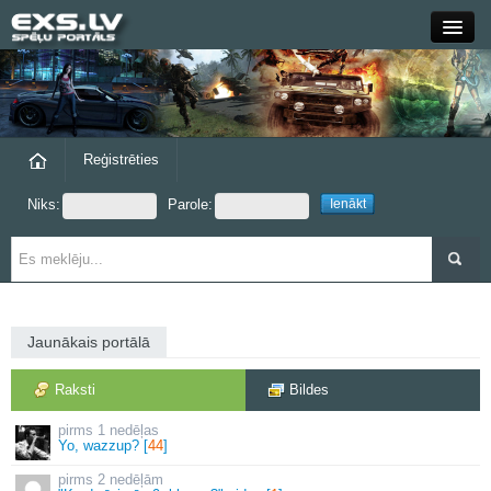
Close
Forums
Raksti
Reģistrēties
Niks:
Parole:
Blogi
Grupas
Steam
Jaunākais portālā
exs.lv
Raksti
Bildes
1 nedēļas
Yo, wazzup? [
44
]
2 nedēļām