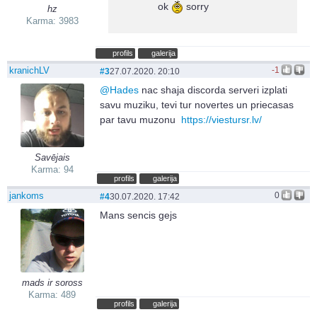
ok
sorry
hz
Karma: 3983
profils
galerija
kranichLV
-1
#3
27.07.2020. 20:10
@
Hades
nac shaja discorda serveri izplati
savu muziku, tevi tur novertes un priecasas
par tavu muzonu
https://viestursr.lv/
Savējais
Karma: 94
profils
galerija
jankoms
0
#4
30.07.2020. 17:42
Mans sencis gejs
mads ir soross
Karma: 489
profils
galerija