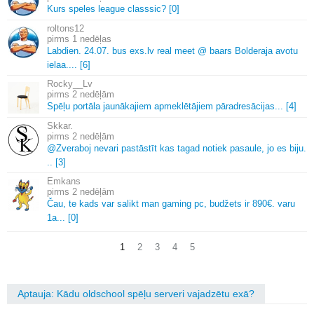
Kurs speles league classsic? [0]
roltons12
1 nedēļas
Labdien.
24.
07.
bus exs.
lv real meet @ baars Bolderaja avotu
ielaa.
.
.
.
[6]
Rocky__Lv
2 nedēļām
Spēļu portāla jaunākajiem apmeklētājiem pāradresācijas.
.
.
[4]
Skkar.
2 nedēļām
@Zveraboj nevari pastāstīt kas tagad notiek pasaule, jo es biju.
.
.
[3]
Emkans
2 nedēļām
Čau, te kads var salikt man gaming pc, budžets ir 890€.
varu
1a.
.
.
[0]
1
2
3
4
5
Aptauja: Kādu oldschool spēļu serveri vajadzētu exā?