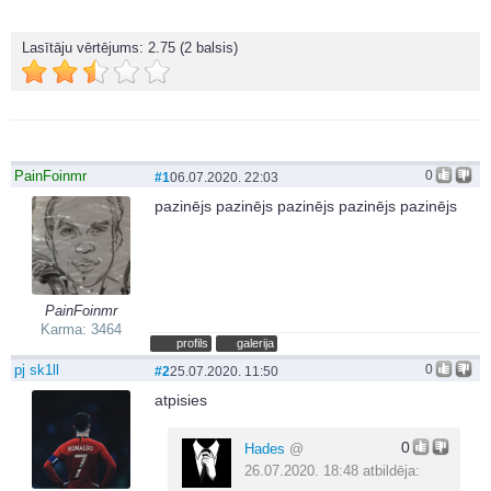
Lasītāju vērtējums:
2.75
(2 balsis)
PainFoinmr
0
#1
06.07.2020. 22:03
pazinējs pazinējs pazinējs pazinējs pazinējs
PainFoinmr
Karma: 3464
profils
galerija
pj sk1ll
0
#2
25.07.2020. 11:50
atpisies
0
Hades
@
26.07.2020. 18:48 atbildēja: