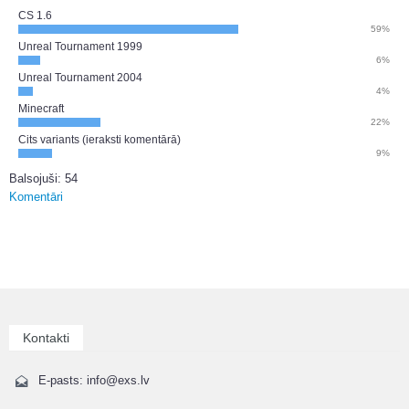
CS 1.6
59%
Unreal Tournament 1999
6%
Unreal Tournament 2004
4%
Minecraft
22%
Cits variants (ieraksti komentārā)
9%
Balsojuši: 54
Komentāri
Kontakti
E-pasts: info@exs.lv