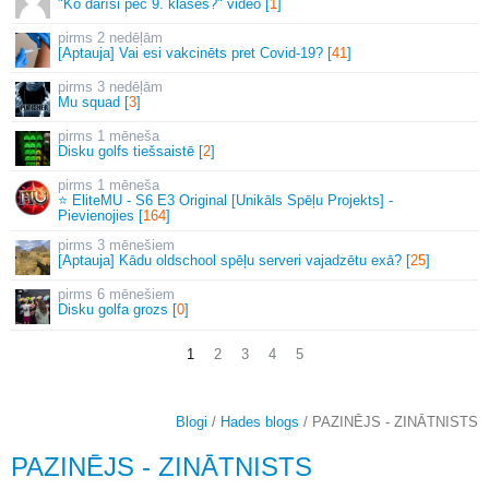
"Ko darīsi pēc 9. klases?" video [
1
]
2 nedēļām
[Aptauja] Vai esi vakcinēts pret Covid-19? [
41
]
3 nedēļām
Mu squad [
3
]
1 mēneša
Disku golfs tiešsaistē [
2
]
1 mēneša
⭐ EliteMU - S6 E3 Original [Unikāls Spēļu Projekts] -
Pievienojies [
164
]
3 mēnešiem
[Aptauja] Kādu oldschool spēļu serveri vajadzētu exā? [
25
]
6 mēnešiem
Disku golfa grozs [
0
]
1
2
3
4
5
Blogi
/
Hades blogs
/ PAZINĒJS - ZINĀTNISTS
PAZINĒJS - ZINĀTNISTS