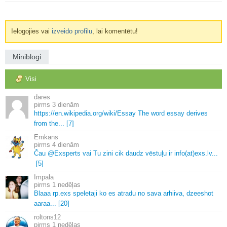
Ielogojies vai
izveido profilu
, lai komentētu!
Miniblogi
Visi
dares
3 dienām
https://en.
wikipedia.
org/wiki/Essay The word essay derives
from the.
.
.
[7]
Emkans
4 dienām
Čau @Exsperts vai Tu zini cik daudz vēstuļu ir info(at)exs.
lv.
.
.
[5]
Impala
1 nedēļas
Blaaa rp.
exs speletaji ko es atradu no sava arhiiva, dzeeshot
aaraa.
.
.
[20]
roltons12
1 nedēļas