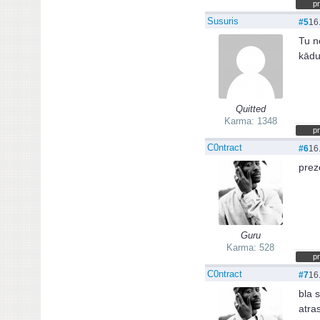
pr
Susuris
#5
16
Tu n
kādu
Quitted
Karma: 1348
pr
C0ntract
#6
16
preze
Guru
Karma: 528
pr
C0ntract
#7
16
bla 
atras