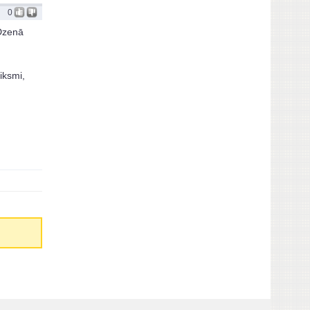
0
 Dzenā
iksmi,