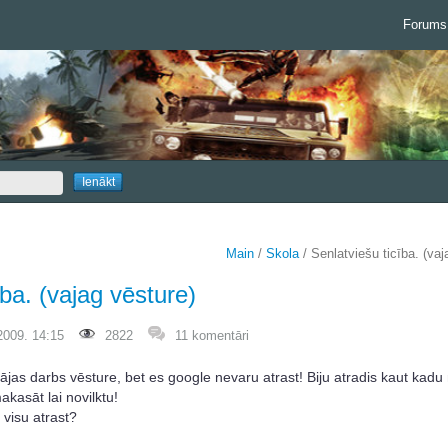
Forums
Main
/
Skola
/ Senlatviešu ticība. (vaj
ība. (vajag vēsture)
2009. 14:15
2822
11 komentāri
ājas darbs vēsture, bet es google nevaru atrast! Biju atradis kaut kadu
akasāt lai novilktu!
 visu atrast?