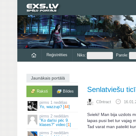
Reģistrēties
Niks:
Parole:
Jaunākais portālā
Senlatviešu tic
Raksti
Bildes
C0ntract
16.01.
1 nedēļas
Yo, wazzup? [
44
]
Svieki! Man bija uzdots m
2 nedēļām
lapas pusi bet tur vajag m
"Ko darīsi pēc 9.
klases?" video [
1
]
Tad varat man pateikt kur
2 nedēļām