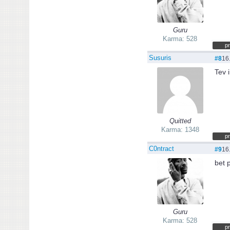
Guru
Karma: 528
pr
Susuris
#8
16
Tev 
Quitted
Karma: 1348
pr
C0ntract
#9
16
bet 
Guru
Karma: 528
pr