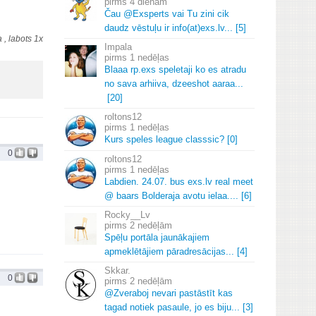
4 dienām
Čau @Exsperts vai Tu zini cik
daudz vēstuļu ir info(at)exs.
lv.
.
.
[5]
 , labots 1x
Impala
1 nedēļas
Blaaa rp.
exs speletaji ko es atradu
no sava arhiiva, dzeeshot aaraa.
.
.
[20]
roltons12
1 nedēļas
Kurs speles league classsic? [0]
0
roltons12
1 nedēļas
Labdien.
24.
07.
bus exs.
lv real meet
@ baars Bolderaja avotu ielaa.
.
.
.
[6]
Rocky__Lv
2 nedēļām
Spēļu portāla jaunākajiem
apmeklētājiem pāradresācijas.
.
.
[4]
Skkar.
0
2 nedēļām
@Zveraboj nevari pastāstīt kas
tagad notiek pasaule, jo es biju.
.
.
[3]