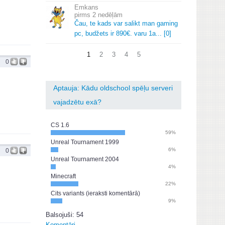
Emkans
2 nedēļām
Čau, te kads var salikt man gaming
pc, budžets ir 890€.
varu 1a.
.
.
[0]
1
2
3
4
5
0
Aptauja: Kādu oldschool spēļu serveri
vajadzētu exā?
CS 1.6
59%
Unreal Tournament 1999
6%
0
Unreal Tournament 2004
4%
Minecraft
22%
Cits variants (ieraksti komentārā)
9%
Balsojuši: 54
Komentāri