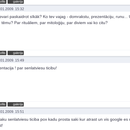
ofils
galerija
.01.2009. 15:32
evari paskaidrot sīkāk? Ko tev vajag - domrakstu, prezentāciju, runu...
 tēmu? Par rituāliem, par mitoloģiju, par diviem vai ko citu?
ofils
galerija
.01.2009. 15:49
ntacija ! par senlatviesu ticibu!
ofils
galerija
.01.2009. 15:51
saku senlatviesu ticiba pox kadu prosta saki kur atrast un vis google es
t!