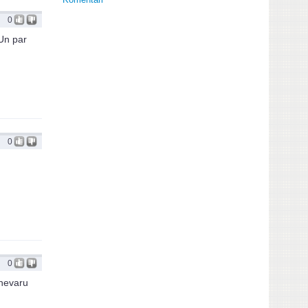
0
 Un par
0
0
 nevaru