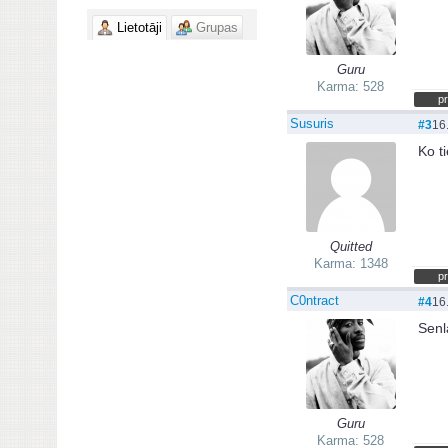
Lietotāji
Grupas
Guru
Karma: 528
pr
Susuris
#3
16
Ko t
Quitted
Karma: 1348
pr
C0ntract
#4
16
Senla
Guru
Karma: 528