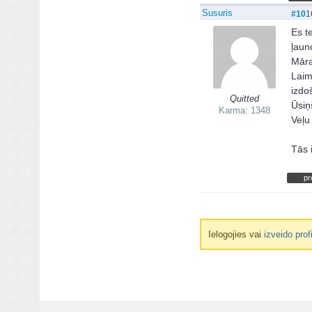
Susuris
#10
1
Es t
ļaun
Māra
Laim
izdo
Quitted
Ūsiņ
Karma: 1348
Veļu
Tās 
pr
Ielogojies vai
izveido prof