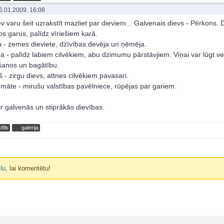
6.01.2009. 16:08
ev varu šeit uzrakstīt mazliet par dieviem... Galvenais dievs - Pērkons.
os garus, palīdz vīriešiem karā.
 - zemes dieviete, dzīvības devēja un ņēmēja.
a - palīdz labiem cilvēkiem, abu dzimumu pārstāvjiem. Viņai var lūgt ve
šanos un bagātību.
š - zirgu dievs, attnes cilvēkiem pavasari.
 māte - mirušu valstības pavēlniece, rūpējas par gariem.
ir galvenās un stiprākās dievības.
ofils
galerija
ilu
, lai komentētu!