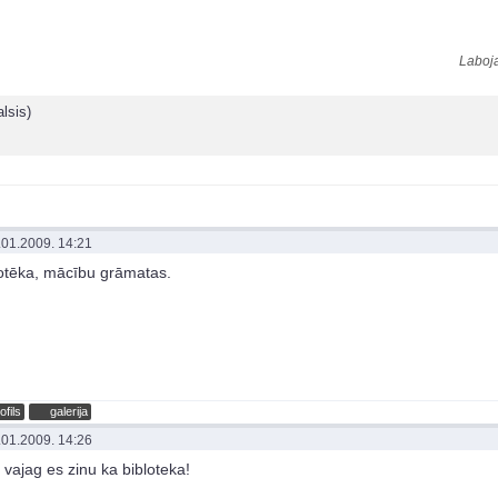
Laboja
lsis)
.01.2009. 14:21
iotēka, mācību grāmatas.
ofils
galerija
.01.2009. 14:26
u vajag es zinu ka bibloteka!