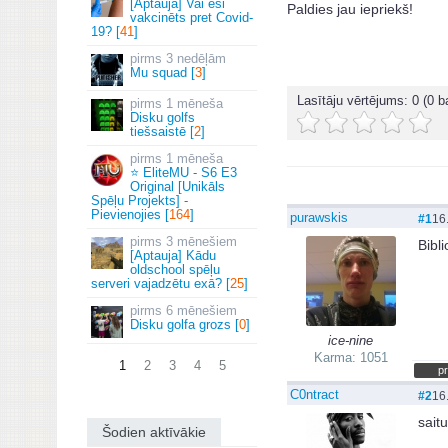
[Aptauja] Vai esi
Paldies jau iepriekš!
vakcinēts pret Covid-
19? [
41
]
3 nedēļām
Mu squad [
3
]
Lasītāju vērtējums:
0
(0 ba
1 mēneša
Disku golfs
tiešsaistē [
2
]
1 mēneša
⭐ EliteMU - S6 E3
Original [Unikāls
Spēļu Projekts] -
Pievienojies [
164
]
purawskis
#1
16
3 mēnešiem
Bibl
[Aptauja] Kādu
oldschool spēļu
serveri vajadzētu exā? [
25
]
6 mēnešiem
Disku golfa grozs [
0
]
ice-nine
Karma: 1051
1
2
3
4
5
pr
C0ntract
#2
16
sait
Šodien aktīvākie