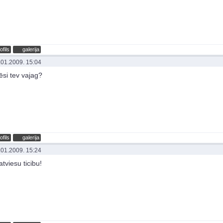
ofils
galerija
.01.2009. 15:04
iēsi tev vajag?
ofils
galerija
.01.2009. 15:24
tviesu ticibu!