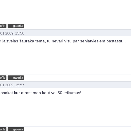
ofils
galerija
.01.2009. 15:56
ir jāizvēlas šaurāka tēma, tu nevari visu par senlatviešiem pastāstīt...
ofils
galerija
.01.2009. 15:57
pasakat kur atrast man kaut vai 50 teikumus!
ofils
galerija