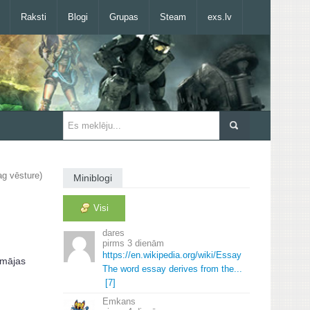
Raksti
Blogi
Grupas
Steam
exs.lv
ag vēsture)
Miniblogi
Visi
dares
3 dienām
https://en.
wikipedia.
org/wiki/Essay
 mājas
The word essay derives from the.
.
.
[7]
Emkans