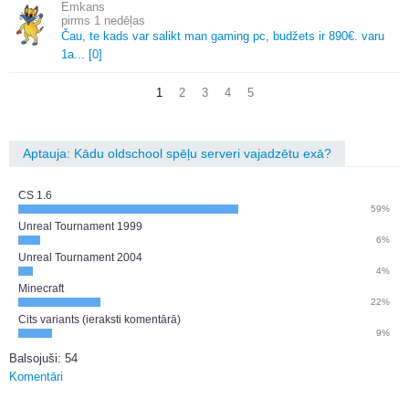
Emkans
1 nedēļas
Čau, te kads var salikt man gaming pc, budžets ir 890€.
varu
1a.
.
.
[0]
1
2
3
4
5
Aptauja: Kādu oldschool spēļu serveri vajadzētu exā?
CS 1.6
59%
Unreal Tournament 1999
6%
Unreal Tournament 2004
4%
Minecraft
22%
Cits variants (ieraksti komentārā)
9%
Balsojuši: 54
Komentāri