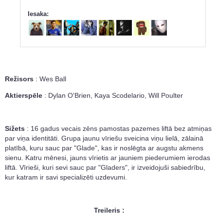
Iesaka:
Režisors
: Wes Ball
Aktierspēle
: Dylan O'Brien, Kaya Scodelario, Will Poulter
Sižets
: 16 gadus vecais zēns pamostas pazemes liftā bez atmiņas
par viņa identitāti. Grupa jaunu vīriešu sveicina viņu lielā, zālainā
platībā, kuru sauc par "Glade", kas ir noslēgta ar augstu akmens
sienu. Katru mēnesi, jauns vīrietis ar jauniem piederumiem ierodas
liftā. Vīrieši, kuri sevi sauc par "Gladers", ir izveidojuši sabiedrību,
kur katram ir savi specializēti uzdevumi.
Treileris :