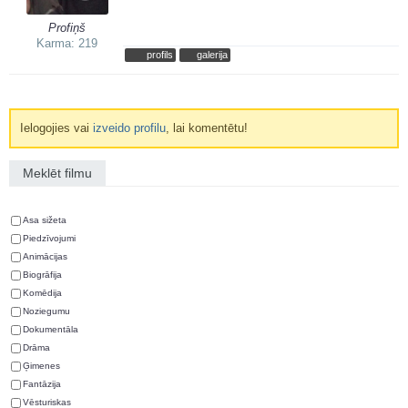
Profiņš
Karma: 219
profils
galerija
Ielogojies vai
izveido profilu
, lai komentētu!
Meklēt filmu
Asa sižeta
Piedzīvojumi
Animācijas
Biogrāfija
Komēdija
Noziegumu
Dokumentāla
Drāma
Ģimenes
Fantāzija
Vēsturiskas