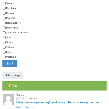
Šausmu
Muzikāla
Musical
Mistērija
Realitātes TV
Romantika
Zinātniskā fantastika
Short
Sports
Trilleris
Karš
Vesterns
Miniblogi
Visi
dares
1 dienas
https://en.
wikipedia.
org/wiki/Essay The word essay derives
from the.
.
.
[7]