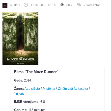
pj sk1ll
11.02.2016. 01:09
8055
2 komentāri
Filma "The Maze Runner"
Gads:
2014
Žanrs:
Asa sižeta
/
Mistērija
/
Zinātniskā fantastika
/
Trilleris
IMDB vērtējums:
6.8
Garums:
113 minūtes