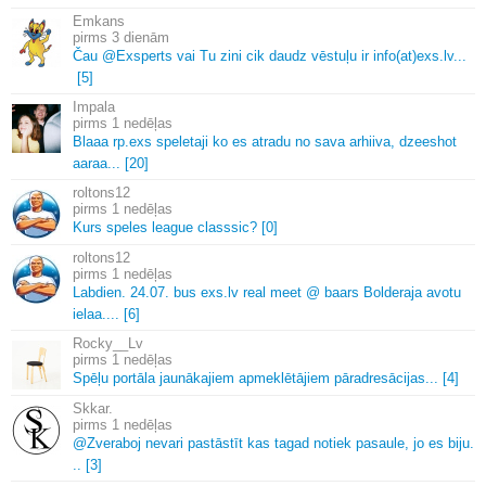
Emkans
3 dienām
Čau @Exsperts vai Tu zini cik daudz vēstuļu ir info(at)exs.
lv.
.
.
[5]
Impala
1 nedēļas
Blaaa rp.
exs speletaji ko es atradu no sava arhiiva, dzeeshot
aaraa.
.
.
[20]
roltons12
1 nedēļas
Kurs speles league classsic? [0]
roltons12
1 nedēļas
Labdien.
24.
07.
bus exs.
lv real meet @ baars Bolderaja avotu
ielaa.
.
.
.
[6]
Rocky__Lv
1 nedēļas
Spēļu portāla jaunākajiem apmeklētājiem pāradresācijas.
.
.
[4]
Skkar.
1 nedēļas
@Zveraboj nevari pastāstīt kas tagad notiek pasaule, jo es biju.
.
.
[3]