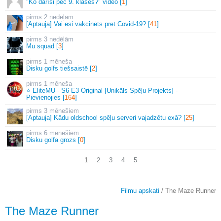
"Ko darīsi pēc 9. klases?" video [
1
]
2 nedēļām
[Aptauja] Vai esi vakcinēts pret Covid-19? [
41
]
3 nedēļām
Mu squad [
3
]
1 mēneša
Disku golfs tiešsaistē [
2
]
1 mēneša
⭐ EliteMU - S6 E3 Original [Unikāls Spēļu Projekts] -
Pievienojies [
164
]
3 mēnešiem
[Aptauja] Kādu oldschool spēļu serveri vajadzētu exā? [
25
]
6 mēnešiem
Disku golfa grozs [
0
]
1
2
3
4
5
Filmu apskati
/ The Maze Runner
The Maze Runner