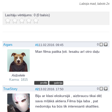
Laboja mad, labots 2x
Lasītāju vērtējums:
0
(0 balsis)
Aigars
0
#1
11.02.2016. 09:45
Man filma patika ļoti. Iesaku arī otro daļu
Aidzelele
Karma: 1815
profils
galerija
TrueStory
0
#2
13.02.2016. 17:50
Biju ar klasi ekskursijā , aizbraucu tikai dēļ
sava mīļākā aktiera.Filma bija laba , pat
nedomāju ka būs tik interesanti skatīties.