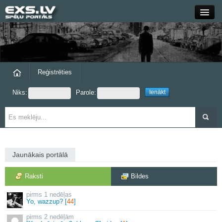
Close
Forums
Raksti
Reģistrēties
Niks:
Parole:
Blogi
Grupas
Steam
Jaunākais portālā
exs.lv
Raksti
Bildes
1 nedēļas
Yo, wazzup? [
44
]
2 nedēļām