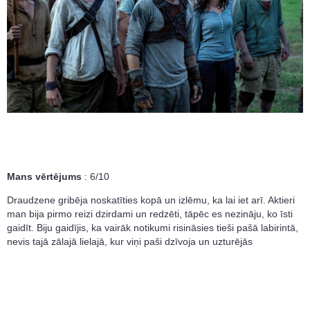
Mans vērtējums
: 6/10
Draudzene gribēja noskatīties kopā un izlēmu, ka lai iet arī. Aktieri
man bija pirmo reizi dzirdami un redzēti, tāpēc es nezināju, ko īsti
gaidīt. Biju gaidījis, ka vairāk notikumi risināsies tieši pašā labirintā,
nevis tajā zālajā lielajā, kur viņi paši dzīvoja un uzturējās