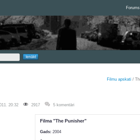
Forums
Filmu apskati
/ Th
011. 20:32
2917
5 komentāri
Filma "The Punisher"
Gads:
2004