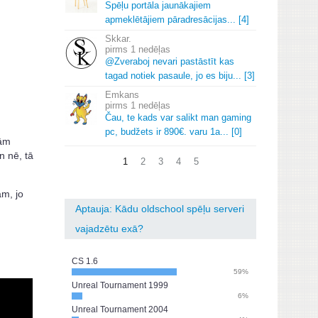
Spēļu portāla jaunākajiem
apmeklētājiem pāradresācijas.
.
.
[4]
Skkar.
1 nedēļas
@Zveraboj nevari pastāstīt kas
tagad notiek pasaule, jo es biju.
.
.
[3]
Emkans
1 nedēļas
Čau, te kads var salikt man gaming
pc, budžets ir 890€.
varu 1a.
.
.
[0]
jām
n nē, tā
1
2
3
4
5
ām, jo
Aptauja: Kādu oldschool spēļu serveri
vajadzētu exā?
CS 1.6
59%
Unreal Tournament 1999
6%
Unreal Tournament 2004