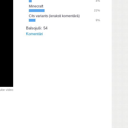
4%
Minecraft
22%
Cits variants (ieraksti komentārā)
9%
Balsojuši: 54
Komentāri
ube video