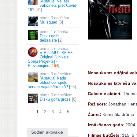
[Aptauja] Vai esi
vakcinēts pret Covid-
19? [
41
]
3 nedēļām
Mu squad [
3
]
1 mēneša
Disku golfs
tiešsaistē [
2
]
1 mēneša
⭐ EliteMU - S6 E3
Original [Unikāls
Spēļu Projekts] -
Pievienojies [
164
]
Nosaukums oriģinālval
3 mēnešiem
[Aptauja] Kādu
oldschool spēļu
Nosaukums latviešu
va
serveri vajadzētu exā? [
25
]
Galvenie aktieri:
Thomas 
6 mēnešiem
Disku golfa grozs [
0
]
Režisors
: Jonathan Hens
1
2
3
4
5
Žanrs:
Krimināla drāma
Iznākšanas gads
: 2004
Šodien aktīvākie
Filmas budžets
: $15, 5 