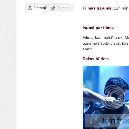
Lietotāji
Grupas
Filmas garums
: 124 min
Īsumā par filmu:
Filma, kas, balstīta uz M
uzņemās sodīt visus, kas 
sodīt.
Dažas bildes: