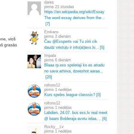
dares
21 stundas
https://en.
wikipedia.
org/wiki/Essay
The word essay derives from the.
.
.
[7]
Emkans
2 dienām
ene, viņš
Čau @Exsperts vai Tu zini cik
iņš grasās
daudz vēstuļu ir info(at)exs.
lv.
.
.
[5]
Impala
6 dienām
Blaaa rp.
exs speletaji ko es atradu
no sava arhiiva, dzeeshot aaraa.
.
.
[20]
roltons12
1 nedēļas
Kurs speles league classsic? [0]
roltons12
1 nedēļas
Labdien.
24.
07.
bus exs.
lv real meet
@ baars Bolderaja avotu ielaa.
.
.
.
[6]
Rocky__Lv
1 nedēļas