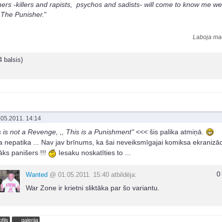
ers -killers and rapists, psychos and sadists- will come to know me we
. The Punisher.
"
Laboja mad
4 balsis)
.05.2011. 14:14
s is not a Revenge, ,, This is a Punishment" <<<
šis palika atmiņā.
a nepatika ... Nav jav brīnums, ka šai neveiksmīgajai komiksa ekranizācij
āks panišers !!!
Iesaku noskatīties to ...
0
Wanted
@ 01.05.2011. 15:40 atbildēja:
War Zone ir krietni sliktāka par šo variantu.
ofils
galerija