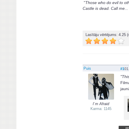
"
Those who do evil to oth
Castle is dead. Call me..
Lasītāju vērtējums:
4.25
(
Puis
#1
01
"Thi
Film
jaun
I`m Afraid
Karma: 1145
pr