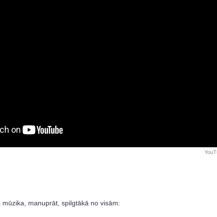
YouT
ba mūzika, manuprāt, spilgtākā no visām: