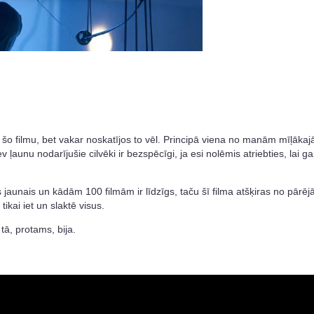
 šo filmu, bet vakar noskatījos to vēl. Principā viena no manām mīļāka
v ļaunu nodarījušie cilvēki ir bezspēcīgi, ja esi nolēmis atriebties, lai ga
 jaunais un kādām 100 filmām ir līdzīgs, taču šī filma atšķiras no pārēj
tikai iet un slaktē visus.
tā, protams, bija.