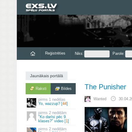
Reģistrēties
Niks:
Parole:
Jaunākais portālā
The Punisher
Raksti
Bildes
Wanted
30.04.2
1 nedēļas
Yo, wazzup? [
44
]
2 nedēļām
"Ko darīsi pēc 9.
klases?" video [
1
]
2 nedēļām