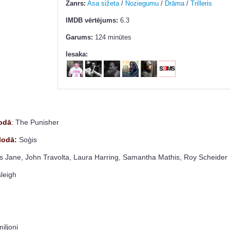
Žanrs:
Asa sižeta
/
Noziegumu
/
Drāma
/
Trilleris
IMDB vērtējums:
6.3
Garums:
124 minūtes
Iesaka:
odā
: The Punisher
lodā:
Soģis
Jane, John Travolta, Laura Harring, Samantha Mathis, Roy Scheider
leigh
miljoni