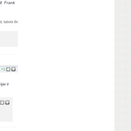
ll. Frank
, labots 8x
+1
ai ir