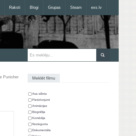
Raksti
Blogi
Grupas
Steam
exs.lv
e Punisher
Meklēt filmu
Asa sižeta
Piedzīvojumi
Animācijas
Biogrāfija
Komēdija
Noziegumu
Dokumentāla