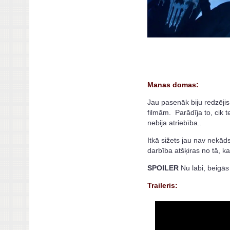
Manas domas:
Jau pasenāk biju redzējis
filmām. Parādīja to, cik te
nebija atriebība..
Itkā sižets jau nav nekāds
darbība atšķiras no tā, ka 
SPOILER
Nu labi, beigās 
Traileris: