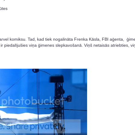
ūtes
arvel komiksu. Tad, kad tiek nogalināta Frenka Kāsla, FBI aģenta, ģim
ir piedalījušies viņa ģimenes slepkavošanā. Viņš netaisās atriebties, v