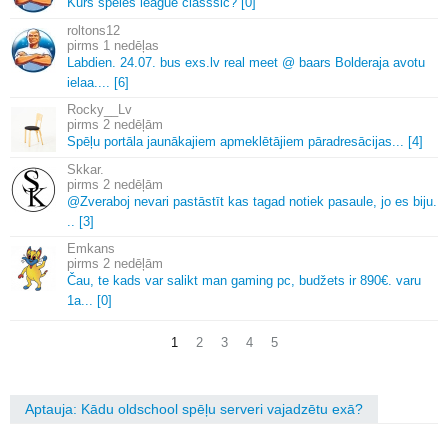
Kurs speles league classsic? [0]
roltons12
1 nedēļas
Labdien.
24.
07.
bus exs.
lv real meet @ baars Bolderaja avotu
ielaa.
.
.
.
[6]
Rocky__Lv
2 nedēļām
Spēļu portāla jaunākajiem apmeklētājiem pāradresācijas.
.
.
[4]
Skkar.
2 nedēļām
@Zveraboj nevari pastāstīt kas tagad notiek pasaule, jo es biju.
.
.
[3]
Emkans
2 nedēļām
Čau, te kads var salikt man gaming pc, budžets ir 890€.
varu
1a.
.
.
[0]
1
2
3
4
5
Aptauja: Kādu oldschool spēļu serveri vajadzētu exā?