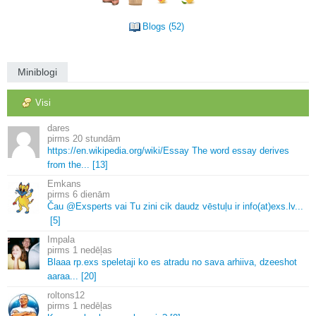
Blogs (52)
Miniblogi
Visi
dares
20 stundām
https://en.
wikipedia.
org/wiki/Essay The word essay derives
from the.
.
.
[13]
Emkans
6 dienām
Čau @Exsperts vai Tu zini cik daudz vēstuļu ir info(at)exs.
lv.
.
.
[5]
Impala
1 nedēļas
Blaaa rp.
exs speletaji ko es atradu no sava arhiiva, dzeeshot
aaraa.
.
.
[20]
roltons12
1 nedēļas