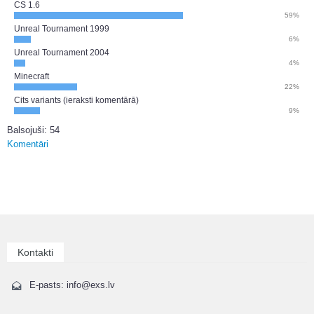
CS 1.6
59%
Unreal Tournament 1999
6%
Unreal Tournament 2004
4%
Minecraft
22%
Cits variants (ieraksti komentārā)
9%
Balsojuši: 54
Komentāri
Kontakti
E-pasts: info@exs.lv