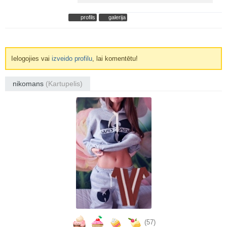
profils
galerija
Ielogojies vai
izveido profilu
, lai komentētu!
nikomans
(Kartupelis)
(57)