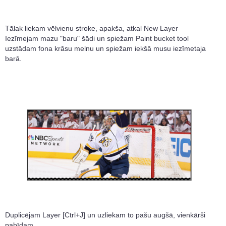
Tālak liekam vēlvienu stroke, apakša, atkal New Layer
Iezīmejam mazu "baru" šādi un spiežam Paint bucket tool
uzstādam fona krāsu melnu un spiežam iekšā musu iezīmetaja
barā.
Duplicējam Layer [Ctrl+J] un uzliekam to pašu augšā, vienkārši
pabīdam.