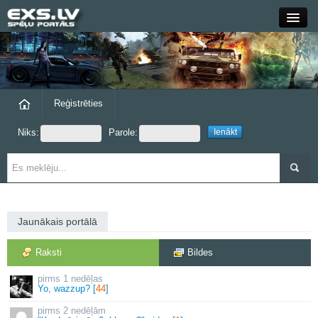
Close
Forums
Raksti
Reģistrēties
Niks:
Parole:
Blogi
Grupas
Steam
Jaunākais portālā
exs.lv
Raksti
Bildes
1 nedēļas
Yo, wazzup? [
44
]
2 nedēļām