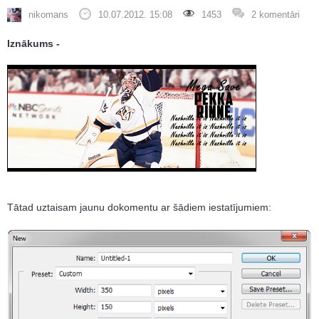
nikomans
10.07.2012. 15:08
1453
2 komentāri
Iznākums -
Tātad uztaisam jaunu dokomentu ar šādiem iestatījumiem: