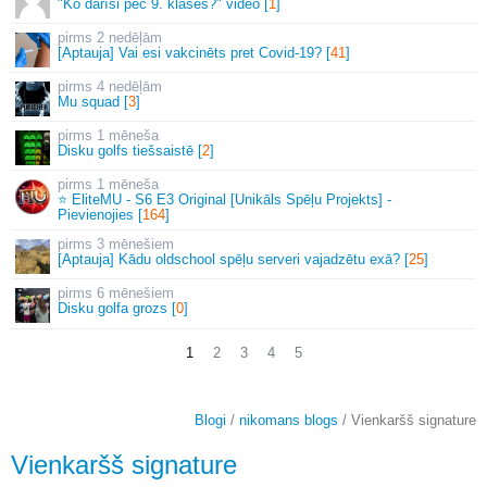
"Ko darīsi pēc 9. klases?" video [
1
]
2 nedēļām
[Aptauja] Vai esi vakcinēts pret Covid-19? [
41
]
4 nedēļām
Mu squad [
3
]
1 mēneša
Disku golfs tiešsaistē [
2
]
1 mēneša
⭐ EliteMU - S6 E3 Original [Unikāls Spēļu Projekts] -
Pievienojies [
164
]
3 mēnešiem
[Aptauja] Kādu oldschool spēļu serveri vajadzētu exā? [
25
]
6 mēnešiem
Disku golfa grozs [
0
]
1
2
3
4
5
Blogi
/
nikomans blogs
/ Vienkaršš signature
Vienkaršš signature