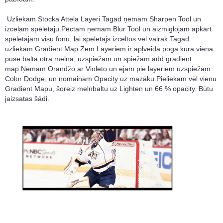
Uzliekam Stocka Attela Layeri.Tagad ņemam Sharpen Tool un
izceļam spēletaju.Pēctam ņemam Blur Tool un aizmiglojam apkārt
spēletajam visu fonu, lai spēletajs izceltos vēl vairak.Tagad
uzliekam Gradient Map.Zem Layeriem ir apļveida poga kurā viena
puse balta otra melna, uzspiežam un spiežam add gradient
map.Ņemam Orandžo ar Violeto un ejam pie layeriem uzspiežam
Color Dodge, un nomainam Opacity uz mazāku.Pieliekam vēl vienu
Gradient Mapu, šoreiz melnbaltu uz Lighten un 66 % opacity. Būtu
jaizsatas šādi.