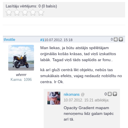
Lasītāju vērtējums:
0
(0 balsis)
throttle
0
#1
10.07.2012. 15:18
Man liekas, ja būtu atstājis spēlētājam
orģinālās košās krāsas, tad viņš izskatītos
labāk. Tagad viņš tāds saplūdis ar fonu..
kā arī gluži centrā likt objektu, nebūs tas
whrrrrr
smukākais efekts, vajag nedaudz nobīdītu no
Karma: 1096
centra. Ir Ok.
0
nikomans
@
10.07.2012. 15:21 atbildēja:
Opacity Gradient mapam
nenoņemu lidz galam tapēc
arī tā.