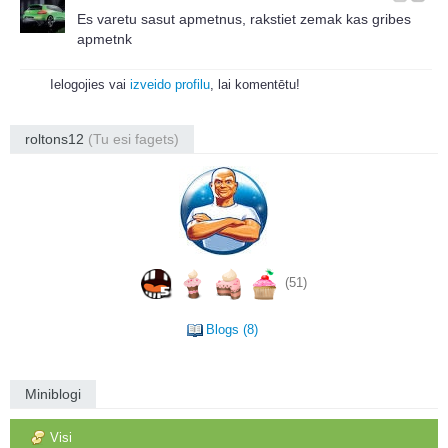
Es varetu sasut apmetnus, rakstiet zemak kas gribes
apmetnk
Ielogojies vai
izveido profilu
, lai komentētu!
roltons12
(Tu esi fagets)
(51)
Blogs (8)
Miniblogi
Visi