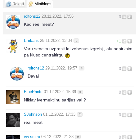
Raksti
Miniblogs
roltons12
28.11.2022. 17:56
0
Kad reel meet?
Emkans
29.11.2022. 13:34
#
+1
Varu sencim uzprasit lai zobenus izgrebj , alu nopirksim
pa kluso centraltirgu
roltons12
29.11.2022. 19:57
#
0
Davai
BluePrints
01.12.2022. 15:39
#
0
Niklav ivermektiinu sarijies vai ?
SJohnson
01.12.2022. 17:33
#
0
real meat
vw scirro
06.12.2022. 21:38
#
0