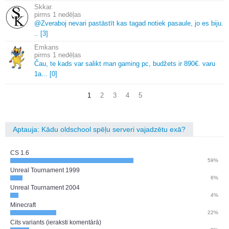
Skkar.
1 nedēļas
@Zveraboj nevari pastāstīt kas tagad notiek pasaule, jo es biju.
.
.
[3]
Emkans
1 nedēļas
Čau, te kads var salikt man gaming pc, budžets ir 890€.
varu
1a.
.
.
[0]
1
2
3
4
5
Aptauja: Kādu oldschool spēļu serveri vajadzētu exā?
CS 1.6
59%
Unreal Tournament 1999
6%
Unreal Tournament 2004
4%
Minecraft
22%
Cits variants (ieraksti komentārā)