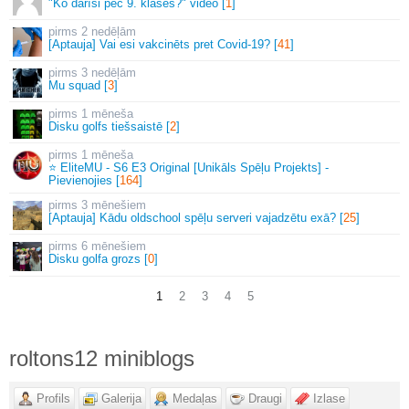
"Ko darīsi pēc 9. klases?" video [
1
]
2 nedēļām
[Aptauja] Vai esi vakcinēts pret Covid-19? [
41
]
3 nedēļām
Mu squad [
3
]
1 mēneša
Disku golfs tiešsaistē [
2
]
1 mēneša
⭐ EliteMU - S6 E3 Original [Unikāls Spēļu Projekts] -
Pievienojies [
164
]
3 mēnešiem
[Aptauja] Kādu oldschool spēļu serveri vajadzētu exā? [
25
]
6 mēnešiem
Disku golfa grozs [
0
]
1
2
3
4
5
roltons12 miniblogs
Profils
Galerija
Medaļas
Draugi
Izlase