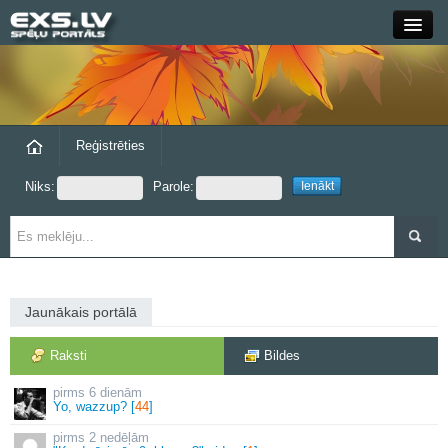
Close
Forums
Raksti
Reģistrēties
Niks:
Parole:
Blogi
Grupas
Steam
Jaunākais portālā
exs.lv
Raksti
Bildes
6 dienām
Yo, wazzup? [
44
]
2 nedēļām