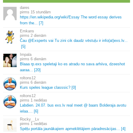
dares
15 stundām
https://en.
wikipedia.
org/wiki/Essay The word essay derives
from the.
.
.
[7]
Emkans
2 dienām
Čau @Exsperts vai Tu zini cik daudz vēstuļu ir info(at)exs.
lv.
.
.
[5]
Impala
6 dienām
Blaaa rp.
exs speletaji ko es atradu no sava arhiiva, dzeeshot
aaraa.
.
.
[20]
roltons12
6 dienām
Kurs speles league classsic? [0]
roltons12
1 nedēļas
Labdien.
24.
07.
bus exs.
lv real meet @ baars Bolderaja avotu
ielaa.
.
.
.
[6]
Rocky__Lv
1 nedēļas
Spēļu portāla jaunākajiem apmeklētājiem pāradresācijas.
.
.
[4]