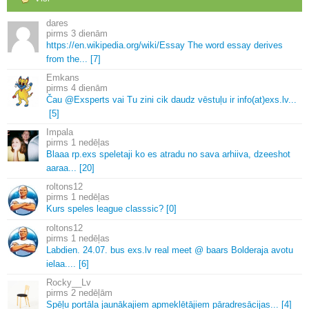
dares
3 dienām
https://en.
wikipedia.
org/wiki/Essay The word essay derives
from the.
.
.
[7]
Emkans
4 dienām
Čau @Exsperts vai Tu zini cik daudz vēstuļu ir info(at)exs.
lv.
.
.
[5]
Impala
1 nedēļas
Blaaa rp.
exs speletaji ko es atradu no sava arhiiva, dzeeshot
aaraa.
.
.
[20]
roltons12
1 nedēļas
Kurs speles league classsic? [0]
roltons12
1 nedēļas
Labdien.
24.
07.
bus exs.
lv real meet @ baars Bolderaja avotu
ielaa.
.
.
.
[6]
Rocky__Lv
2 nedēļām
Spēļu portāla jaunākajiem apmeklētājiem pāradresācijas.
.
.
[4]