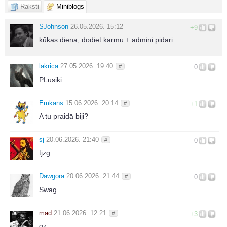
Raksti
Miniblogs
SJohnson
26.05.2026. 15:12
+9
kūkas diena, dodiet karmu + admini pidari
lakrica
27.05.2026. 19:40
#
0
PLusiki
Emkans
15.06.2026. 20:14
#
+1
A tu praidā biji?
sj
20.06.2026. 21:40
#
0
tjzg
Dawgora
20.06.2026. 21:44
#
0
Swag
mad
21.06.2026. 12:21
#
+3
gz