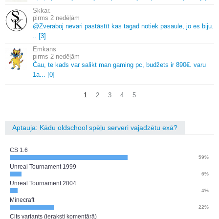
Skkar.
2 nedēļām
@Zveraboj nevari pastāstīt kas tagad notiek pasaule, jo es biju.
.
.
[3]
Emkans
2 nedēļām
Čau, te kads var salikt man gaming pc, budžets ir 890€.
varu
1a.
.
.
[0]
1
2
3
4
5
Aptauja: Kādu oldschool spēļu serveri vajadzētu exā?
CS 1.6
59%
Unreal Tournament 1999
6%
Unreal Tournament 2004
4%
Minecraft
22%
Cits variants (ieraksti komentārā)