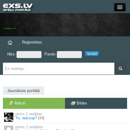
Close
Forums
Raksti
Reģistrēties
Niks:
Parole:
Blogi
Grupas
Steam
Jaunākais portālā
exs.lv
Raksti
Bildes
1 nedēļas
Yo, wazzup? [
44
]
2 nedēļām