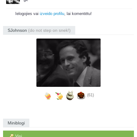
Ielogojies vai
izveido profilu
, lai komentētu!
SJohnson
(do not step on snek!)
(61)
Miniblogi
Visi