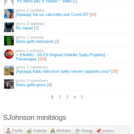
"Ko darīsi pēc 9. klases?" video [
1
]
2 nedēļām
[Aptauja] Vai esi vakcinēts pret Covid-19? [
41
]
3 nedēļām
Mu squad [
3
]
1 mēneša
Disku golfs tiešsaistē [
2
]
1 mēneša
⭐ EliteMU - S6 E3 Original [Unikāls Spēļu Projekts] -
Pievienojies [
164
]
3 mēnešiem
[Aptauja] Kādu oldschool spēļu serveri vajadzētu exā? [
25
]
6 mēnešiem
Disku golfa grozs [
0
]
1
2
3
4
5
SJohnson miniblogs
Profils
Galerija
Medaļas
Draugi
Izlase