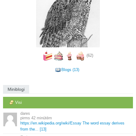
(62)
Blogs (13)
Miniblogi
Visi
dares
42 minūtēm
https://en.
wikipedia.
org/wiki/Essay The word essay derives
from the.
.
.
[13]