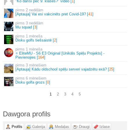
"Ko darīsi pēc 9. klases?" video [
1
]
2 nedēļām
[Aptauja] Vai esi vakcinēts pret Covid-19? [
41
]
3 nedēļām
Mu squad [
3
]
1 mēneša
Disku golfs tiešsaistē [
2
]
1 mēneša
⭐ EliteMU - S6 E3 Original [Unikāls Spēļu Projekts] -
Pievienojies [
164
]
3 mēnešiem
[Aptauja] Kādu oldschool spēļu serveri vajadzētu exā? [
25
]
6 mēnešiem
Disku golfa grozs [
0
]
1
2
3
4
5
Dawgora profils
Profils
Galerija
Medaļas
Draugi
Izlase