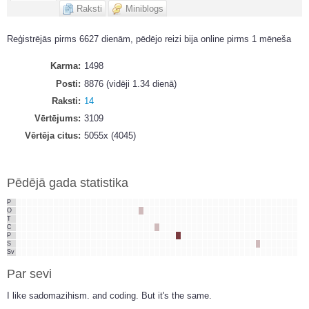
Raksti
Miniblogs
Reģistrējās pirms 6627 dienām, pēdējo reizi bija online pirms 1 mēneša
Karma
1498
Posti
8876 (vidēji 1.34 dienā)
Raksti
14
Vērtējums
3109
Vērtēja citus
5055x (4045)
Pēdējā gada statistika
P
O
T
C
P
S
Sv
Par sevi
I like sadomazihism. and coding. But it's the same.