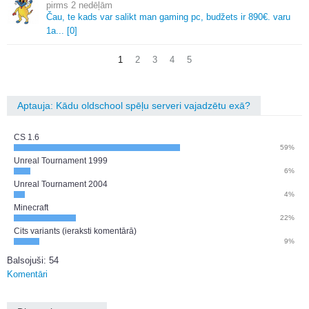
2 nedēļām
Čau, te kads var salikt man gaming pc, budžets ir 890€.
varu
1a.
.
.
[0]
1
2
3
4
5
Aptauja: Kādu oldschool spēļu serveri vajadzētu exā?
CS 1.6
59%
Unreal Tournament 1999
6%
Unreal Tournament 2004
4%
Minecraft
22%
Cits variants (ieraksti komentārā)
9%
Balsojuši: 54
Komentāri