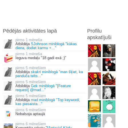
Pēdējās aktivitātes lapā
Profilu
apskatījuši
1 mēneša
Atbildēja
SJohnson miniblogā "kūkas
diena, dodiet karmu +..."
1 mēneša
Ieguva medaļu "18 gadi exā ;)"
5 mēnešiem
Atbildēja
skakri miniblogā "man šķiet, ka
panduča telts..."
5 mēnešiem
Atbildēja
Gek miniblogā "[Feature
request] @mad..."
5 mēnešiem
Atbildēja
mad miniblogā "Top keywordi,
kas piesaista..."
6 mēnešiem
Nobalsoja aptaujā
6 mēnešiem
Komentēja rakstu "
[Aptauja] Kādu