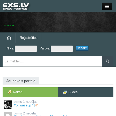
Close
Forums
Raksti
Reģistrēties
Niks:
Parole:
Blogi
Grupas
Steam
Jaunākais portālā
exs.lv
Raksti
Bildes
1 nedēļas
Yo, wazzup? [
44
]
2 nedēļām