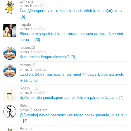
Emkans
5 dienām
Čau @Exsperts vai Tu zini cik daudz vēstuļu ir info(at)exs.
lv.
.
.
[5]
Impala
1 nedēļas
Blaaa rp.
exs speletaji ko es atradu no sava arhiiva, dzeeshot
aaraa.
.
.
[20]
roltons12
1 nedēļas
Kurs speles league classsic? [0]
roltons12
1 nedēļas
Labdien.
24.
07.
bus exs.
lv real meet @ baars Bolderaja avotu
ielaa.
.
.
.
[6]
Rocky__Lv
2 nedēļām
Spēļu portāla jaunākajiem apmeklētājiem pāradresācijas.
.
.
[4]
Skkar.
2 nedēļām
@Zveraboj nevari pastāstīt kas tagad notiek pasaule, jo es biju.
.
.
[3]
Emkans