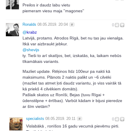
Preilos ir daudz labu vietu
piemeram viesu maja ''magones''
Ronalds
08.05.2019. 20:04
#
0
@
krabz
Latvijā, protams. Atrodos Rīgā, bet nu tas jau vienalga.
Itkā var aizbraukt jebkur.
@
shevijs
ty. Tieši to arī skatījos, bet, izskatās, ka, laikam nebūs
tīkamākais variants.
Mazliet update. Rēķinos līdz 100eur pa nakti kā
maksimums. Plānots 2 naktis palikt un ~6 cilvēki
(mazliet tas atmet ļoti daudz variantu, jo viss vairāk tā
kā priekš 4 cilvēkiem domāts).
Pašlaik skatos uz Ronīši, Bejas (tuvu Rīgai +
ūdenstilpne + ērtības). Varbūt kādam ir bijusi pieredze
ar šīm vietām?
specialists
08.05.2019. 20:11
#
0
Vislabākā , ronīšos 16 gadu vecumā pievēmu pirti.