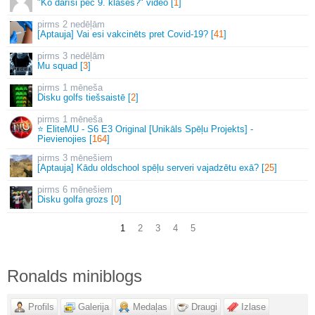
"Ko darīsi pēc 9. klases?" video [
1
]
2 nedēļām
[Aptauja] Vai esi vakcinēts pret Covid-19? [
41
]
3 nedēļām
Mu squad [
3
]
1 mēneša
Disku golfs tiešsaistē [
2
]
1 mēneša
⭐ EliteMU - S6 E3 Original [Unikāls Spēļu Projekts] -
Pievienojies [
164
]
3 mēnešiem
[Aptauja] Kādu oldschool spēļu serveri vajadzētu exā? [
25
]
6 mēnešiem
Disku golfa grozs [
0
]
1
2
3
4
5
Ronalds miniblogs
Profils
Galerija
Medaļas
Draugi
Izlase