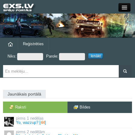
Close
Forums
Raksti
Reģistrēties
Niks:
Parole:
Blogi
Grupas
Steam
Jaunākais portālā
exs.lv
Raksti
Bildes
1 nedēļas
Yo, wazzup? [
44
]
2 nedēļām