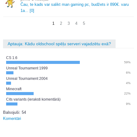
Čau, te kads var salikt man gaming pc, budžets ir 890€.
varu
1a.
.
.
[0]
1
2
3
4
5
Aptauja: Kādu oldschool spēļu serveri vajadzētu exā?
CS 1.6
59%
Unreal Tournament 1999
6%
Unreal Tournament 2004
4%
Minecraft
22%
Cits variants (ieraksti komentārā)
9%
Balsojuši: 54
Komentāri