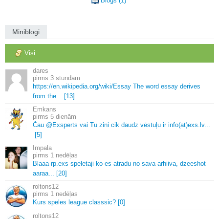
Blogs (1)
Miniblogi
Visi
dares
3 stundām
https://en.
wikipedia.
org/wiki/Essay The word essay derives
from the.
.
.
[13]
Emkans
5 dienām
Čau @Exsperts vai Tu zini cik daudz vēstuļu ir info(at)exs.
lv.
.
.
[5]
Impala
1 nedēļas
Blaaa rp.
exs speletaji ko es atradu no sava arhiiva, dzeeshot
aaraa.
.
.
[20]
roltons12
1 nedēļas
Kurs speles league classsic? [0]
roltons12