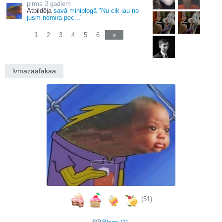
3 gadiem
Atbildēja
savā miniblogā "Nu cik jau no
jusm nomira pec..."
1
2
3
4
5
6
»
lvmazaafakaa
(51)