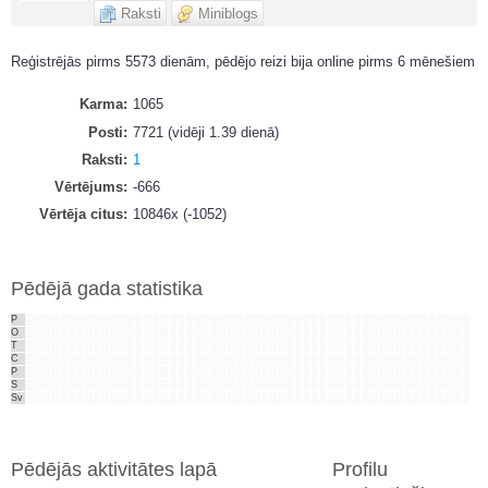
Raksti
Miniblogs
Reģistrējās pirms 5573 dienām, pēdējo reizi bija online pirms 6 mēnešiem
Karma
1065
Posti
7721 (vidēji 1.39 dienā)
Raksti
1
Vērtējums
-666
Vērtēja citus
10846x (-1052)
Pēdējā gada statistika
P
O
T
C
P
S
Sv
Pēdējās aktivitātes lapā
Profilu