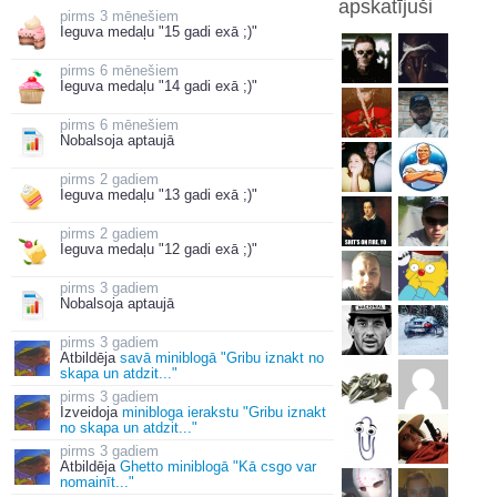
apskatījuši
3 mēnešiem
Ieguva medaļu "15 gadi exā ;)"
6 mēnešiem
Ieguva medaļu "14 gadi exā ;)"
6 mēnešiem
Nobalsoja aptaujā
2 gadiem
Ieguva medaļu "13 gadi exā ;)"
2 gadiem
Ieguva medaļu "12 gadi exā ;)"
3 gadiem
Nobalsoja aptaujā
3 gadiem
Atbildēja
savā miniblogā "Gribu iznakt no
skapa un atdzit..."
3 gadiem
Izveidoja
minibloga ierakstu "Gribu iznakt
no skapa un atdzit..."
3 gadiem
Atbildēja
Ghetto miniblogā "Kā csgo var
nomainīt..."