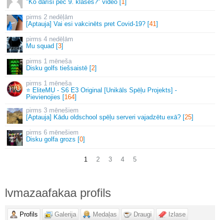
"Ko darīsi pēc 9. klases?" video [
1
]
2 nedēļām
[Aptauja] Vai esi vakcinēts pret Covid-19? [
41
]
4 nedēļām
Mu squad [
3
]
1 mēneša
Disku golfs tiešsaistē [
2
]
1 mēneša
⭐ EliteMU - S6 E3 Original [Unikāls Spēļu Projekts] -
Pievienojies [
164
]
3 mēnešiem
[Aptauja] Kādu oldschool spēļu serveri vajadzētu exā? [
25
]
6 mēnešiem
Disku golfa grozs [
0
]
1
2
3
4
5
lvmazaafakaa profils
Profils
Galerija
Medaļas
Draugi
Izlase