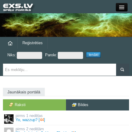
Close
Forums
Raksti
Reģistrēties
Niks:
Parole:
Blogi
Grupas
Steam
Jaunākais portālā
exs.lv
Raksti
Bildes
1 nedēļas
Yo, wazzup? [
44
]
2 nedēļām