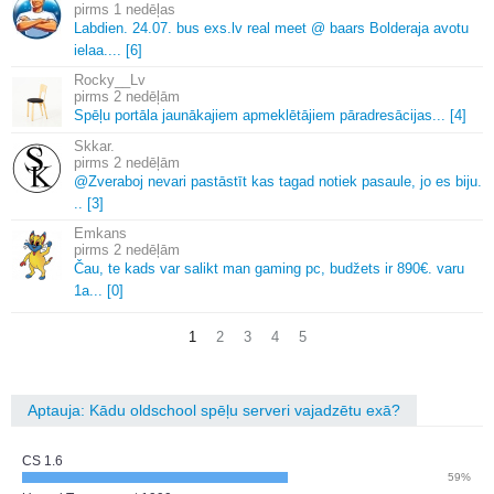
1 nedēļas
Labdien.
24.
07.
bus exs.
lv real meet @ baars Bolderaja avotu
ielaa.
.
.
.
[6]
Rocky__Lv
2 nedēļām
Spēļu portāla jaunākajiem apmeklētājiem pāradresācijas.
.
.
[4]
Skkar.
2 nedēļām
@Zveraboj nevari pastāstīt kas tagad notiek pasaule, jo es biju.
.
.
[3]
Emkans
2 nedēļām
Čau, te kads var salikt man gaming pc, budžets ir 890€.
varu
1a.
.
.
[0]
1
2
3
4
5
Aptauja: Kādu oldschool spēļu serveri vajadzētu exā?
CS 1.6
59%