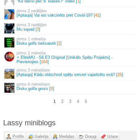
"Ko darīsi pēc 9. klases?" video [
1
]
2 nedēļām
[Aptauja] Vai esi vakcinēts pret Covid-19? [
41
]
3 nedēļām
Mu squad [
3
]
1 mēneša
Disku golfs tiešsaistē [
2
]
1 mēneša
⭐ EliteMU - S6 E3 Original [Unikāls Spēļu Projekts] -
Pievienojies [
164
]
3 mēnešiem
[Aptauja] Kādu oldschool spēļu serveri vajadzētu exā? [
25
]
6 mēnešiem
Disku golfa grozs [
0
]
1
2
3
4
5
Lassy miniblogs
Profils
Galerija
Medaļas
Draugi
Izlase