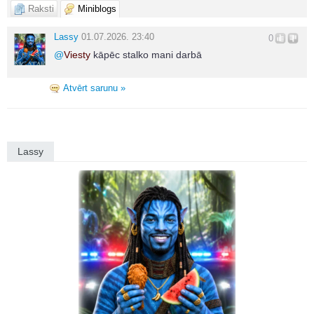
Raksti
Miniblogs
Lassy
01.07.2026. 23:40
0
@
Viesty
kāpēc stalko mani darbā
Atvērt sarunu »
Lassy