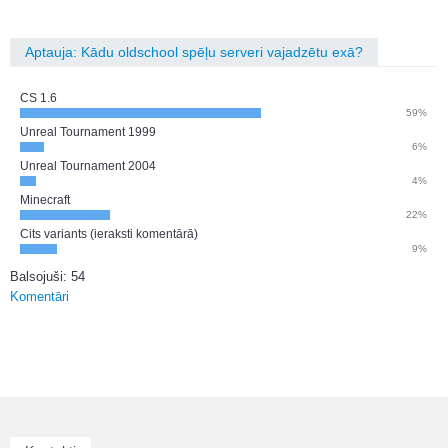
Aptauja: Kādu oldschool spēļu serveri vajadzētu exā?
CS 1.6
59%
Unreal Tournament 1999
6%
Unreal Tournament 2004
4%
Minecraft
22%
Cits variants (ieraksti komentārā)
9%
Balsojuši: 54
Komentāri