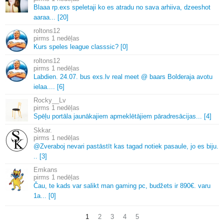
Blaaa rp.
exs speletaji ko es atradu no sava arhiiva, dzeeshot
aaraa.
.
.
[20]
roltons12
1 nedēļas
Kurs speles league classsic? [0]
roltons12
1 nedēļas
Labdien.
24.
07.
bus exs.
lv real meet @ baars Bolderaja avotu
ielaa.
.
.
.
[6]
Rocky__Lv
1 nedēļas
Spēļu portāla jaunākajiem apmeklētājiem pāradresācijas.
.
.
[4]
Skkar.
1 nedēļas
@Zveraboj nevari pastāstīt kas tagad notiek pasaule, jo es biju.
.
.
[3]
Emkans
1 nedēļas
Čau, te kads var salikt man gaming pc, budžets ir 890€.
varu
1a.
.
.
[0]
1
2
3
4
5