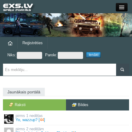
Close
Forums
Raksti
Reģistrēties
Niks:
Parole:
Blogi
Grupas
Steam
Jaunākais portālā
exs.lv
Raksti
Bildes
1 nedēļas
Yo, wazzup? [
44
]
2 nedēļām