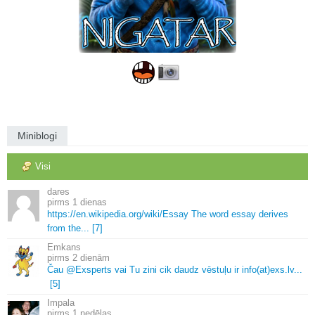
Miniblogi
Visi
dares
1 dienas
https://en.
wikipedia.
org/wiki/Essay The word essay derives
from the.
.
.
[7]
Emkans
2 dienām
Čau @Exsperts vai Tu zini cik daudz vēstuļu ir info(at)exs.
lv.
.
.
[5]
Impala
1 nedēļas