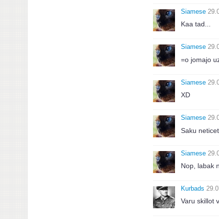
Siamese
29.
Kaa tad...
Siamese
29.
=o jomajo uz
Siamese
29.
XD
Siamese
29.
Saku neticet
Siamese
29.
Nop, labak n
Kurbads
29.0
Varu skillot v