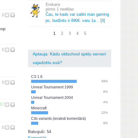
Emkans
1 nedēļas
Čau, te kads var salikt man gaming
0
pc, budžets ir 890€.
varu 1a.
.
.
[0]
exp
1
2
3
4
5
0
Aptauja: Kādu oldschool spēļu serveri
vajadzētu exā?
CS 1.6
59%
0
Unreal Tournament 1999
6%
Unreal Tournament 2004
4%
57
Minecraft
22%
Cits variants (ieraksti komentārā)
9%
0
Balsojuši: 54
Komentāri