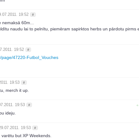
umm
9.07.2011. 19:52
#
e nemaksā 60m...
guldītu naudu lai to pelnītu, piemēram sapirktos herbs un pārdotu pirms 
7.2011. 19:52
#
.lv/page/47220-Futbol_Vouches
2011. 19:53
#
u, merch it up.
07.2011. 19:53
#
+
u ideju.
29.07.2011. 19:53
#
d varētu but XP Weekends.