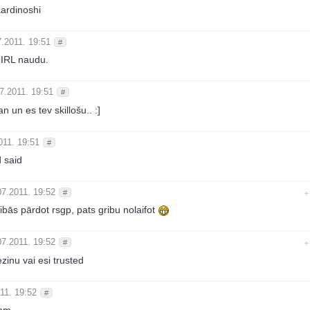
ardinoshi
7.2011. 19:51
#
 IRL naudu.
7.2011. 19:51
#
un es tev skillošu.. :]
011. 19:51
#
 said
07.2011. 19:52
#
+
ibās pārdot rsgp, pats gribu nolaifot
07.2011. 19:52
#
+
ezinu vai esi trusted
11. 19:52
#