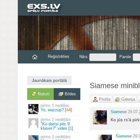
Reģistrēties
Niks:
Parole:
Jaunākais portālā
Siamese minib
Raksti
Bildes
Profils
Galerija
1 nedēļas
Yo, wazzup? [
44
]
Siamese
29.07.
2 nedēļām
Ko jūs rs'ā pi
"Ko darīsi pēc 9.
klases?" video [
1
]
Siamese
29.
2 nedēļām