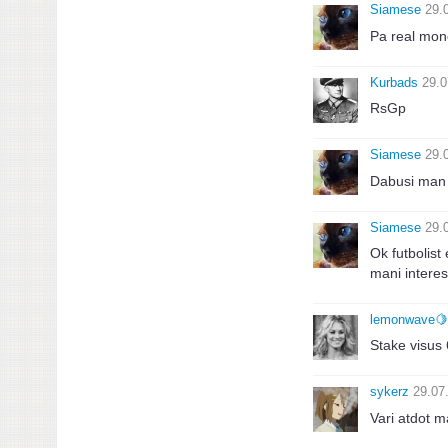
Siamese
29.
Pa real mon
Kurbads
29.0
RsGp
Siamese
29.
Dabusi man
Siamese
29.
Ok futbolist 
mani interes
lemonwave🍋
Stake visus
sykerz
29.07
Vari atdot 