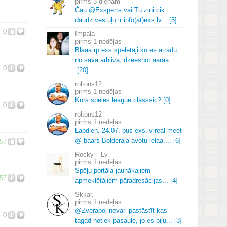
3 dienām
Čau @Exsperts vai Tu zini cik
daudz vēstuļu ir info(at)exs.
lv.
.
.
[5]
0
Impala
1 nedēļas
Blaaa rp.
exs speletaji ko es atradu
no sava arhiiva, dzeeshot aaraa.
.
.
0
[20]
roltons12
1 nedēļas
Kurs speles league classsic? [0]
0
roltons12
1 nedēļas
Labdien.
24.
07.
bus exs.
lv real meet
@ baars Bolderaja avotu ielaa.
.
.
.
[6]
57
Rocky__Lv
1 nedēļas
Spēļu portāla jaunākajiem
57
apmeklētājiem pāradresācijas.
.
.
[4]
Skkar.
1 nedēļas
@Zveraboj nevari pastāstīt kas
0
tagad notiek pasaule, jo es biju.
.
.
[3]