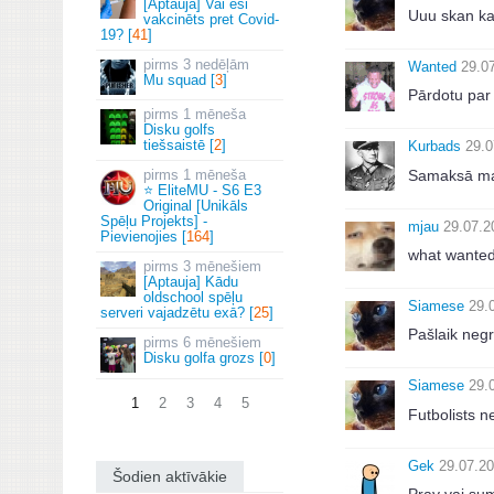
[Aptauja] Vai esi
Uuu skan ka
vakcinēts pret Covid-
19? [
41
]
3 nedēļām
Wanted
29.0
Mu squad [
3
]
Pārdotu par
1 mēneša
Disku golfs
tiešsaistē [
2
]
Kurbads
29.0
Samaksā man 
1 mēneša
⭐ EliteMU - S6 E3
Original [Unikāls
Spēļu Projekts] -
mjau
29.07.2
Pievienojies [
164
]
what wanted
3 mēnešiem
[Aptauja] Kādu
oldschool spēļu
Siamese
29.
serveri vajadzētu exā? [
25
]
Pašlaik negr
6 mēnešiem
Disku golfa grozs [
0
]
Siamese
29.
1
2
3
4
5
Futbolists n
Gek
29.07.20
Šodien aktīvākie