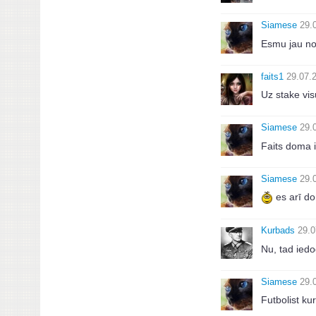
Siamese
29.
Esmu jau no
faits1
29.07.
Uz stake vi
Siamese
29.
Faits doma i
Siamese
29.
es arī do
Kurbads
29.0
Nu, tad iedo
Siamese
29.
Futbolist kur