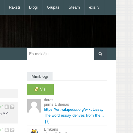
Raksti
Blogi
Grupas
Steam
exs.lv
Miniblogi
Visi
dares
1 dienas
+1
https://en.
wikipedia.
org/wiki/Essay
m ^.^
The word essay derives from the.
.
.
[7]
Emkans
+1