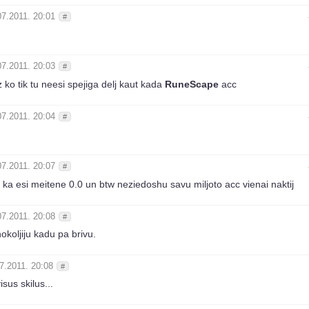
07.2011. 20:01
#
07.2011. 20:03
#
 ko tik tu neesi spejiga delj kaut kada
RuneScape
acc
07.2011. 20:04
#
07.2011. 20:07
#
 ka esi meitene 0.0 un btw neziedoshu savu miljoto acc vienai naktij
07.2011. 20:08
#
okoljiju kadu pa brivu.
7.2011. 20:08
#
isus skilus...