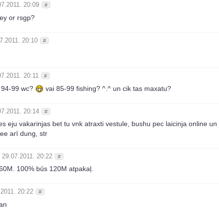
07.2011. 20:09
#
ey or rsgp?
7.2011. 20:10
#
07.2011. 20:11
#
 94-99 wc?
vai 85-99 fishing? ^.^ un cik tas maxatu?
07.2011. 20:14
#
es eju vakarinjas bet tu vnk atraxti vestule, bushu pec laicinja online un
ee arī dung, str
29.07.2011. 20:22
#
 60M. 100% būs 120M atpakaļ.
.2011. 20:22
#
man