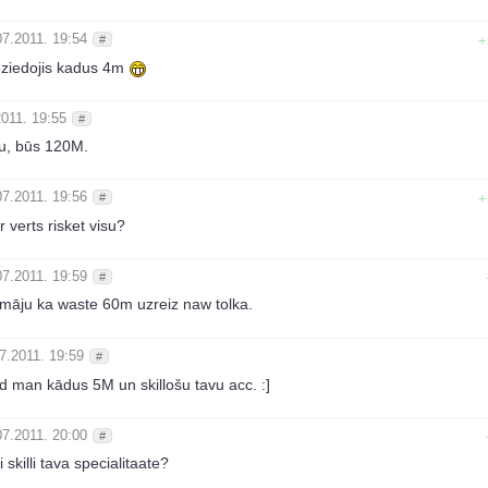
07.2011. 19:54
#
+
ziedojis kadus 4m
2011. 19:55
#
su, būs 120M.
07.2011. 19:56
#
+
r verts risket visu?
07.2011. 19:59
#
māju ka waste 60m uzreiz naw tolka.
7.2011. 19:59
#
d man kādus 5M un skillošu tavu acc. :]
07.2011. 20:00
#
i skilli tava specialitaate?