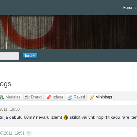
Forums
logs
Medaļas
Draugi
Izlase
Raksti
Miniblogs
2011. 19:50
rktu ja dabūtu 60m? nevaru izlemt
skillot vai vnk nopirkt kādu rare ite
07.2011. 19:51
#