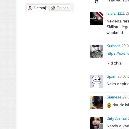
Pray vai s
Lietotāji
Grupas
latvian1111
2
Neviens rar
Skillotu, ie
weekend.
Kurbads
29.0
https://exs
Rīd zhis...
Spam
29.07.
Neko nepirkt
Siamese
29.
daudz lab
Dirty Animal
Natvia a ka