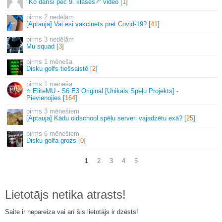
"Ko darīsi pēc 9. klases?" video [
1
]
2 nedēļām
[Aptauja] Vai esi vakcinēts pret Covid-19? [
41
]
3 nedēļām
Mu squad [
3
]
1 mēneša
Disku golfs tiešsaistē [
2
]
1 mēneša
⭐ EliteMU - S6 E3 Original [Unikāls Spēļu Projekts] -
Pievienojies [
164
]
3 mēnešiem
[Aptauja] Kādu oldschool spēļu serveri vajadzētu exā? [
25
]
6 mēnešiem
Disku golfa grozs [
0
]
1
2
3
4
5
Lietotājs netika atrasts!
Saite ir nepareiza vai arī šis lietotājs ir dzēsts!