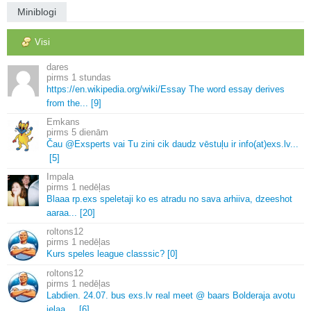
Miniblogi
Visi
dares
1 stundas
https://en.
wikipedia.
org/wiki/Essay The word essay derives
from the.
.
.
[9]
Emkans
5 dienām
Čau @Exsperts vai Tu zini cik daudz vēstuļu ir info(at)exs.
lv.
.
.
[5]
Impala
1 nedēļas
Blaaa rp.
exs speletaji ko es atradu no sava arhiiva, dzeeshot
aaraa.
.
.
[20]
roltons12
1 nedēļas
Kurs speles league classsic? [0]
roltons12
1 nedēļas
Labdien.
24.
07.
bus exs.
lv real meet @ baars Bolderaja avotu
ielaa.
.
.
.
[6]