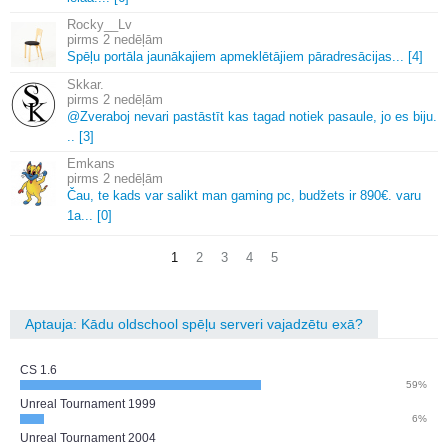
Rocky__Lv
2 nedēļām
Spēļu portāla jaunākajiem apmeklētājiem pāradresācijas.
.
.
[4]
Skkar.
2 nedēļām
@Zveraboj nevari pastāstīt kas tagad notiek pasaule, jo es biju.
.
.
[3]
Emkans
2 nedēļām
Čau, te kads var salikt man gaming pc, budžets ir 890€.
varu
1a.
.
.
[0]
1
2
3
4
5
Aptauja: Kādu oldschool spēļu serveri vajadzētu exā?
CS 1.6
59%
Unreal Tournament 1999
6%
Unreal Tournament 2004