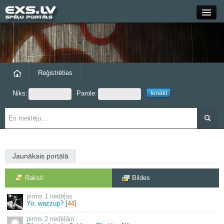
Close
Forums
Raksti
Reģistrēties
Niks:
Parole:
Blogi
Grupas
Steam
Jaunākais portālā
exs.lv
Raksti
Bildes
1 nedēļas
Yo, wazzup? [
44
]
2 nedēļām