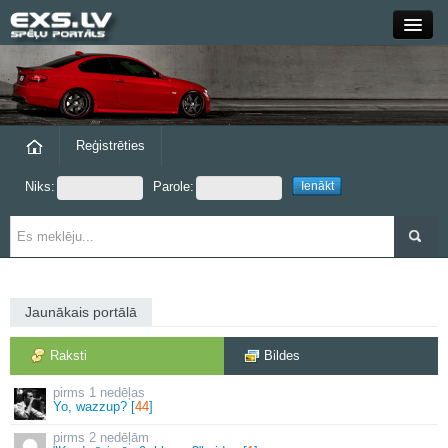
Close
Forums
Raksti
Reģistrēties
Niks:
Parole:
Blogi
Grupas
Steam
Jaunākais portālā
exs.lv
Raksti
Bildes
1 nedēļas
Yo, wazzup? [
44
]
2 nedēļām