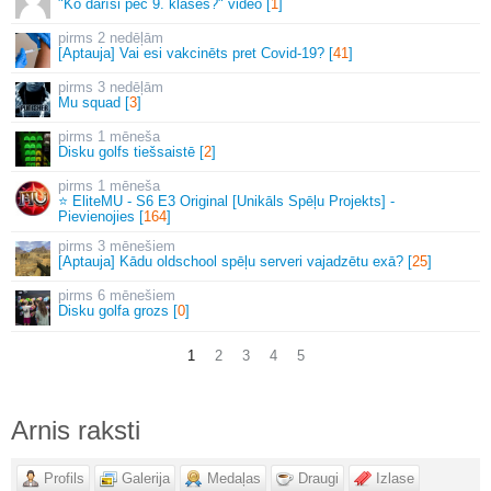
"Ko darīsi pēc 9. klases?" video [
1
]
2 nedēļām
[Aptauja] Vai esi vakcinēts pret Covid-19? [
41
]
3 nedēļām
Mu squad [
3
]
1 mēneša
Disku golfs tiešsaistē [
2
]
1 mēneša
⭐ EliteMU - S6 E3 Original [Unikāls Spēļu Projekts] -
Pievienojies [
164
]
3 mēnešiem
[Aptauja] Kādu oldschool spēļu serveri vajadzētu exā? [
25
]
6 mēnešiem
Disku golfa grozs [
0
]
1
2
3
4
5
Arnis raksti
Profils
Galerija
Medaļas
Draugi
Izlase