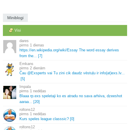
Miniblogi
Visi
dares
1 dienas
https://en.
wikipedia.
org/wiki/Essay The word essay derives
from the.
.
.
[7]
Emkans
2 dienām
Čau @Exsperts vai Tu zini cik daudz vēstuļu ir info(at)exs.
lv.
.
.
[5]
Impala
1 nedēļas
Blaaa rp.
exs speletaji ko es atradu no sava arhiiva, dzeeshot
aaraa.
.
.
[20]
roltons12
1 nedēļas
Kurs speles league classsic? [0]
roltons12