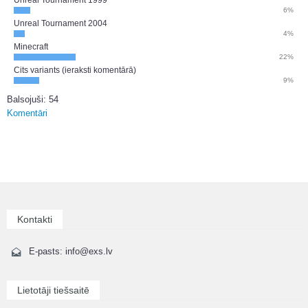
6%
Unreal Tournament 2004
4%
Minecraft
22%
Cits variants (ieraksti komentārā)
9%
Balsojuši: 54
Komentāri
Kontakti
E-pasts: info@exs.lv
Lietotāji tiešsaitē