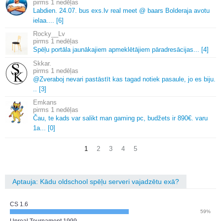
1 nedēļas
Labdien.
24.
07.
bus exs.
lv real meet @ baars Bolderaja avotu
ielaa.
.
.
.
[6]
Rocky__Lv
1 nedēļas
Spēļu portāla jaunākajiem apmeklētājiem pāradresācijas.
.
.
[4]
Skkar.
1 nedēļas
@Zveraboj nevari pastāstīt kas tagad notiek pasaule, jo es biju.
.
.
[3]
Emkans
1 nedēļas
Čau, te kads var salikt man gaming pc, budžets ir 890€.
varu
1a.
.
.
[0]
1
2
3
4
5
Aptauja: Kādu oldschool spēļu serveri vajadzētu exā?
CS 1.6
59%
Unreal Tournament 1999