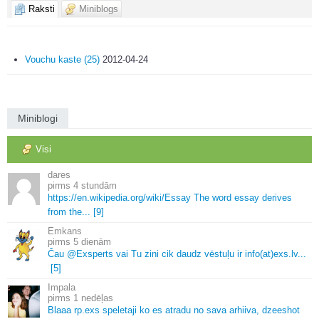
Raksti
Miniblogs
Vouchu kaste (25)
2012-04-24
Miniblogi
Visi
dares
4 stundām
https://en.
wikipedia.
org/wiki/Essay The word essay derives
from the.
.
.
[9]
Emkans
5 dienām
Čau @Exsperts vai Tu zini cik daudz vēstuļu ir info(at)exs.
lv.
.
.
[5]
Impala
1 nedēļas
Blaaa rp.
exs speletaji ko es atradu no sava arhiiva, dzeeshot