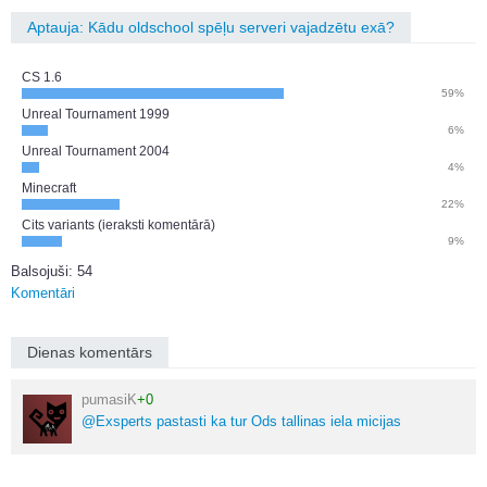
Aptauja: Kādu oldschool spēļu serveri vajadzētu exā?
CS 1.6
59%
Unreal Tournament 1999
6%
Unreal Tournament 2004
4%
Minecraft
22%
Cits variants (ieraksti komentārā)
9%
Balsojuši: 54
Komentāri
Dienas komentārs
pumasiK
+0
@Exsperts pastasti ka tur Ods tallinas iela micijas