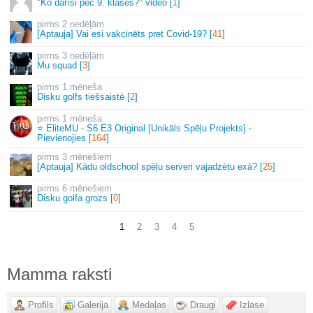
"Ko darīsi pēc 9. klases?" video [
1
]
2 nedēļām
[Aptauja] Vai esi vakcinēts pret Covid-19? [
41
]
3 nedēļām
Mu squad [
3
]
1 mēneša
Disku golfs tiešsaistē [
2
]
1 mēneša
⭐ EliteMU - S6 E3 Original [Unikāls Spēļu Projekts] -
Pievienojies [
164
]
3 mēnešiem
[Aptauja] Kādu oldschool spēļu serveri vajadzētu exā? [
25
]
6 mēnešiem
Disku golfa grozs [
0
]
1
2
3
4
5
Mamma raksti
Profils
Galerija
Medaļas
Draugi
Izlase