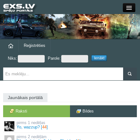
Close
Forums
Raksti
Reģistrēties
Niks:
Parole:
Blogi
Grupas
Steam
Jaunākais portālā
exs.lv
Raksti
Bildes
1 nedēļas
Yo, wazzup? [
44
]
2 nedēļām