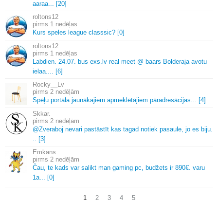
aaraa.
.
.
[20]
roltons12
1 nedēļas
Kurs speles league classsic? [0]
roltons12
1 nedēļas
Labdien.
24.
07.
bus exs.
lv real meet @ baars Bolderaja avotu
ielaa.
.
.
.
[6]
Rocky__Lv
2 nedēļām
Spēļu portāla jaunākajiem apmeklētājiem pāradresācijas.
.
.
[4]
Skkar.
2 nedēļām
@Zveraboj nevari pastāstīt kas tagad notiek pasaule, jo es biju.
.
.
[3]
Emkans
2 nedēļām
Čau, te kads var salikt man gaming pc, budžets ir 890€.
varu
1a.
.
.
[0]
1
2
3
4
5