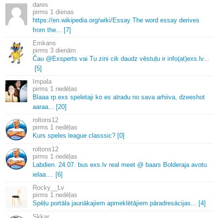
dares
1 dienas
https://en.
wikipedia.
org/wiki/Essay The word essay derives
from the.
.
.
[7]
Emkans
3 dienām
Čau @Exsperts vai Tu zini cik daudz vēstuļu ir info(at)exs.
lv.
.
.
[5]
Impala
1 nedēļas
Blaaa rp.
exs speletaji ko es atradu no sava arhiiva, dzeeshot
aaraa.
.
.
[20]
roltons12
1 nedēļas
Kurs speles league classsic? [0]
roltons12
1 nedēļas
Labdien.
24.
07.
bus exs.
lv real meet @ baars Bolderaja avotu
ielaa.
.
.
.
[6]
Rocky__Lv
1 nedēļas
Spēļu portāla jaunākajiem apmeklētājiem pāradresācijas.
.
.
[4]
Skkar.