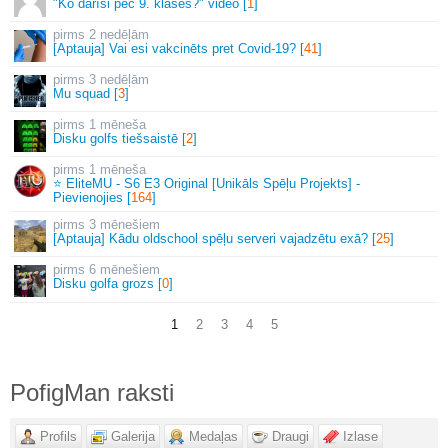
"Ko darīsi pēc 9. klases?" video [
1
]
2 nedēļām
[Aptauja] Vai esi vakcinēts pret Covid-19? [
41
]
3 nedēļām
Mu squad [
3
]
1 mēneša
Disku golfs tiešsaistē [
2
]
1 mēneša
⭐ EliteMU - S6 E3 Original [Unikāls Spēļu Projekts] -
Pievienojies [
164
]
3 mēnešiem
[Aptauja] Kādu oldschool spēļu serveri vajadzētu exā? [
25
]
6 mēnešiem
Disku golfa grozs [
0
]
1
2
3
4
5
PofigMan raksti
Profils
Galerija
Medaļas
Draugi
Izlase