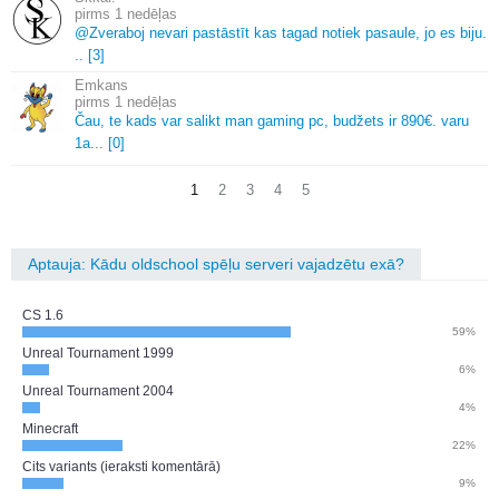
1 nedēļas
@Zveraboj nevari pastāstīt kas tagad notiek pasaule, jo es biju.
.
.
[3]
Emkans
1 nedēļas
Čau, te kads var salikt man gaming pc, budžets ir 890€.
varu
1a.
.
.
[0]
1
2
3
4
5
Aptauja: Kādu oldschool spēļu serveri vajadzētu exā?
CS 1.6
59%
Unreal Tournament 1999
6%
Unreal Tournament 2004
4%
Minecraft
22%
Cits variants (ieraksti komentārā)
9%