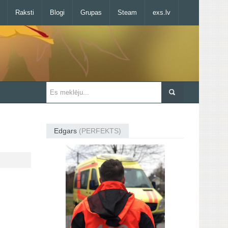
Raksti
Blogi
Grupas
Steam
exs.lv
Edgars
(PERFEKTS)