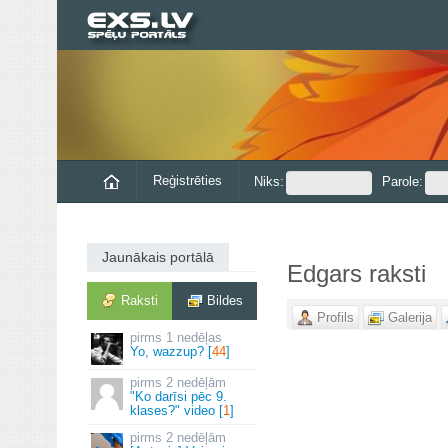
Reģistrēties
Niks:
Parole:
Jaunākais portālā
Edgars raksti
Raksti
Bildes
Profils
Galerija
1 nedēļas
Yo, wazzup? [
44
]
2 nedēļām
"Ko darīsi pēc 9.
klases?" video [
1
]
2 nedēļām