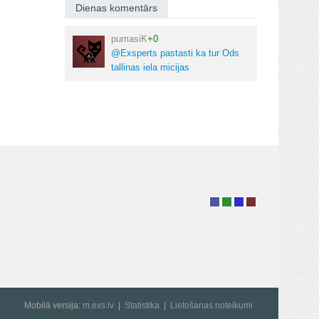
Dienas komentārs
pumasiK
+0
@Exsperts pastasti ka tur Ods
tallinas iela micijas
Mobilā versija:
m.exs.lv
Statistika
Lietošanas noteikumi