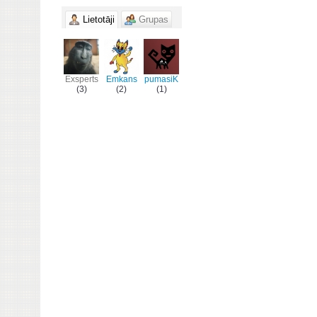
Lietotāji
Grupas
Exsperts
Emkans
pumasiK
(3)
(2)
(1)