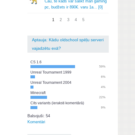
Čau, te kads var salikt man gaming
pc, budžets ir 890€.
varu 1a.
.
.
[0]
1
2
3
4
5
Aptauja: Kādu oldschool spēļu serveri
vajadzētu exā?
CS 1.6
59%
Unreal Tournament 1999
6%
Unreal Tournament 2004
4%
Minecraft
22%
Cits variants (ieraksti komentārā)
9%
Balsojuši: 54
Komentāri