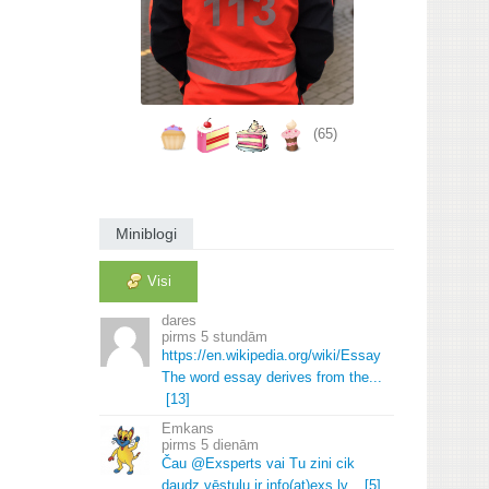
(65)
Miniblogi
Visi
dares
5 stundām
https://en.
wikipedia.
org/wiki/Essay
The word essay derives from the.
.
.
[13]
Emkans
5 dienām
Čau @Exsperts vai Tu zini cik
daudz vēstuļu ir info(at)exs.
lv.
.
.
[5]