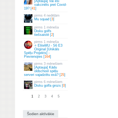
[Aptauja] Vai esi
vakcinēts pret Covid-
19? [
41
]
4 nedēļām
Mu squad [
3
]
1 mēneša
Disku golfs
tiešsaistē [
2
]
1 mēneša
⭐ EliteMU - S6 E3
Original [Unikāls
Spēļu Projekts] -
Pievienojies [
164
]
3 mēnešiem
[Aptauja] Kādu
oldschool spēļu
serveri vajadzētu exā? [
25
]
6 mēnešiem
Disku golfa grozs [
0
]
1
2
3
4
5
Šodien aktīvākie