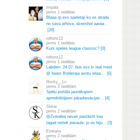
Impala
1 nedēļas
Blaaa rp.
exs speletaji ko es atradu
no sava arhiiva, dzeeshot aaraa.
.
.
[20]
roltons12
1 nedēļas
Kurs speles league classsic? [0]
roltons12
1 nedēļas
Labdien.
24.
07.
bus exs.
lv real meet
@ baars Bolderaja avotu ielaa.
.
.
.
[6]
Rocky__Lv
2 nedēļām
Spēļu portāla jaunākajiem
apmeklētājiem pāradresācijas.
.
.
[4]
Skkar.
2 nedēļām
@Zveraboj nevari pastāstīt kas
tagad notiek pasaule, jo es biju.
.
.
[3]
Emkans
2 nedēļām