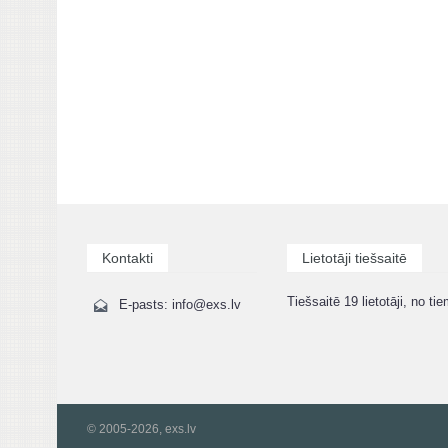
Kontakti
Lietotāji tiešsaitē
Tiešsaitē 19 lietotāji, no tie
E-pasts: info@exs.lv
© 2005-2026, exs.lv