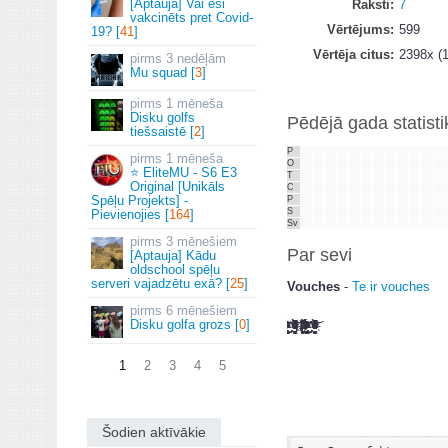
[Aptauja] Vai esi
Raksti
7
vakcinēts pret Covid-
Vērtējums
599
19? [
41
]
Vērtēja citus
2398x (1
3 nedēļām
Mu squad [
3
]
1 mēneša
Disku golfs
Pēdējā gada statisti
tiešsaistē [
2
]
P
1 mēneša
O
⭐ EliteMU - S6 E3
T
Original [Unikāls
C
Spēļu Projekts] -
P
S
Pievienojies [
164
]
Sv
3 mēnešiem
Par sevi
[Aptauja] Kādu
oldschool spēļu
serveri vajadzētu exā? [
25
]
Vouches
-
Te ir vouches
6 mēnešiem
Disku golfa grozs [
0
]
̷̧̢̛͖̤̟̺̫̗͚̗͖ͪ̏̔̔̒́ͥ̓ͫ̀ͤ̇ͥ͝ ̡̊͛̇ ͫ̉ͦ̊̀̔ͧͮ͆̽ͦͩ͋̌͗̚̚҉̵͖̟͙̮͈̼̹̞͝ͅi!̸̶͚͖͖̩̻̩̗͍̮̙̈͊͛̈͒̍̐ͣͩ̋ͨ̓̊̌̈̊́̚͝͠ͅ ̷̧̢̛͖̤̟̺̫̗͚̗͖ͪ̏̔̔̒́ͥ̓ͫ̀ͤ̇ͥ͝ ̡̊͛̇ ͫ̉ͦ̊̀̔ͧͮ͆̽ͦͩ͋̌͗̚̚҉̵͖̟͙̮͈̼̹̞͝ͅ
1
2
3
4
5
Šodien aktīvākie