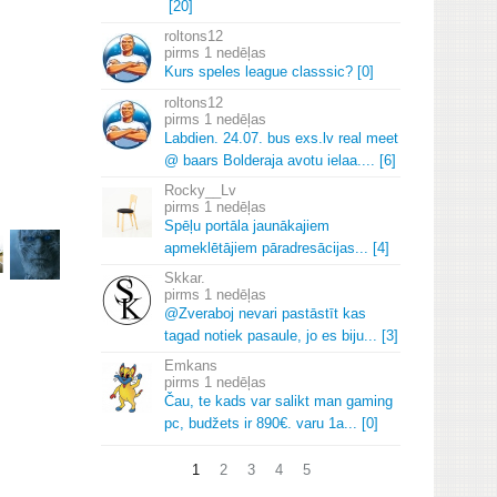
[20]
roltons12
1 nedēļas
Kurs speles league classsic? [0]
roltons12
1 nedēļas
Labdien.
24.
07.
bus exs.
lv real meet
@ baars Bolderaja avotu ielaa.
.
.
.
[6]
Rocky__Lv
1 nedēļas
Spēļu portāla jaunākajiem
apmeklētājiem pāradresācijas.
.
.
[4]
Skkar.
1 nedēļas
@Zveraboj nevari pastāstīt kas
tagad notiek pasaule, jo es biju.
.
.
[3]
Emkans
1 nedēļas
Čau, te kads var salikt man gaming
pc, budžets ir 890€.
varu 1a.
.
.
[0]
1
2
3
4
5