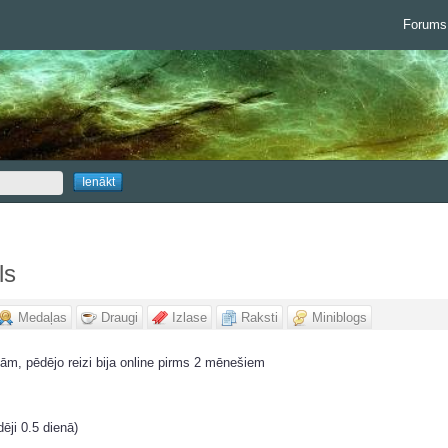
Forums
ls
Medaļas
Draugi
Izlase
Raksti
Miniblogs
ām, pēdējo reizi bija online pirms 2 mēnešiem
dēji 0.5 dienā)