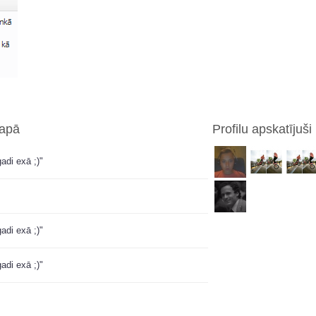
lapā
Profilu apskatījuši
adi exā ;)"
adi exā ;)"
adi exā ;)"