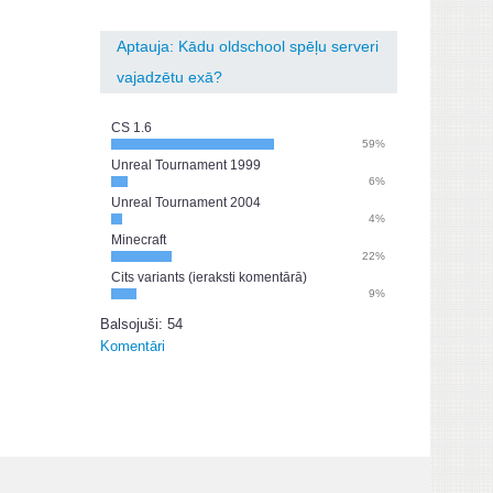
Aptauja: Kādu oldschool spēļu serveri
vajadzētu exā?
CS 1.6
59%
Unreal Tournament 1999
6%
Unreal Tournament 2004
4%
Minecraft
22%
Cits variants (ieraksti komentārā)
9%
Balsojuši: 54
Komentāri