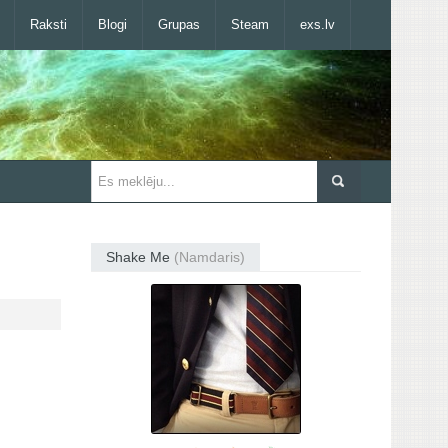
Raksti
Blogi
Grupas
Steam
exs.lv
Shake Me
(Namdaris)