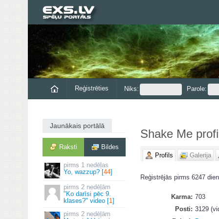
Reģistrēties
Niks:
Parole:
Jaunākais portālā
Shake Me profi
Raksti
Bildes
Profils
Galerija
1 nedēļas
Yo, wazzup? [
44
]
Reģistrējās pirms 6247 dien
2 nedēļām
"Ko darīsi pēc 9.
Karma
703
klases?" video [
1
]
Posti
3129 (vi
2 nedēļām