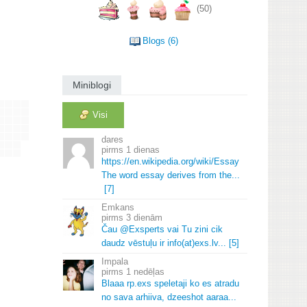
(50)
Blogs (6)
Miniblogi
Visi
dares
1 dienas
https://en.
wikipedia.
org/wiki/Essay
The word essay derives from the.
.
.
[7]
Emkans
3 dienām
Čau @Exsperts vai Tu zini cik
daudz vēstuļu ir info(at)exs.
lv.
.
.
[5]
Impala
1 nedēļas
Blaaa rp.
exs speletaji ko es atradu
no sava arhiiva, dzeeshot aaraa.
.
.