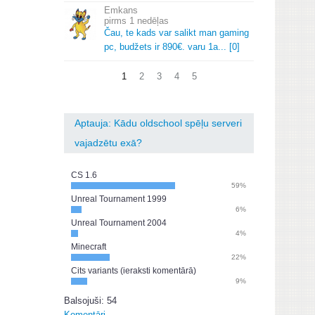
Emkans
1 nedēļas
Čau, te kads var salikt man gaming
pc, budžets ir 890€.
varu 1a.
.
.
[0]
1
2
3
4
5
Aptauja: Kādu oldschool spēļu serveri
vajadzētu exā?
CS 1.6
59%
Unreal Tournament 1999
6%
Unreal Tournament 2004
4%
Minecraft
22%
Cits variants (ieraksti komentārā)
9%
Balsojuši: 54
Komentāri