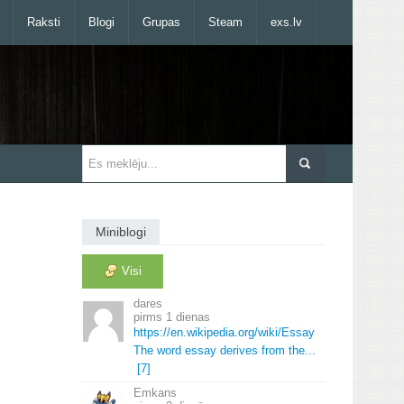
Raksti
Blogi
Grupas
Steam
exs.lv
Miniblogi
Visi
dares
1 dienas
https://en.
wikipedia.
org/wiki/Essay
The word essay derives from the.
.
.
[7]
Emkans