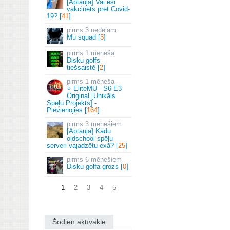
[Aptauja] Vai esi
vakcinēts pret Covid-
19? [
41
]
3 nedēļām
Mu squad [
3
]
1 mēneša
Disku golfs
tiešsaistē [
2
]
1 mēneša
⭐ EliteMU - S6 E3
Original [Unikāls
Spēļu Projekts] -
Pievienojies [
164
]
3 mēnešiem
[Aptauja] Kādu
oldschool spēļu
serveri vajadzētu exā? [
25
]
6 mēnešiem
Disku golfa grozs [
0
]
1
2
3
4
5
Šodien aktīvākie