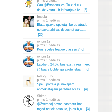
2 dienām
Čau @Exsperts vai Tu zini cik
daudz vēstuļu ir info(at)exs.
lv.
.
.
[5]
Impala
1 nedēļas
Blaaa rp.
exs speletaji ko es atradu
no sava arhiiva, dzeeshot aaraa.
.
.
[20]
roltons12
1 nedēļas
Kurs speles league classsic? [0]
roltons12
1 nedēļas
Labdien.
24.
07.
bus exs.
lv real meet
@ baars Bolderaja avotu ielaa.
.
.
.
[6]
Rocky__Lv
1 nedēļas
Spēļu portāla jaunākajiem
apmeklētājiem pāradresācijas.
.
.
[4]
Skkar.
1 nedēļas
@Zveraboj nevari pastāstīt kas
tagad notiek pasaule, jo es biju.
.
.
[3]