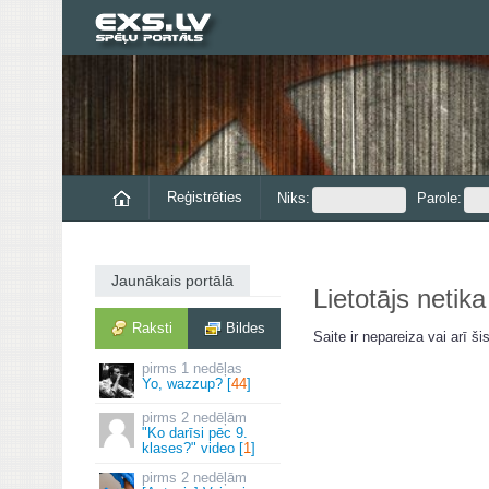
Reģistrēties
Niks:
Parole:
Jaunākais portālā
Lietotājs netika
Raksti
Bildes
Saite ir nepareiza vai arī šis
1 nedēļas
Yo, wazzup? [
44
]
2 nedēļām
"Ko darīsi pēc 9.
klases?" video [
1
]
2 nedēļām