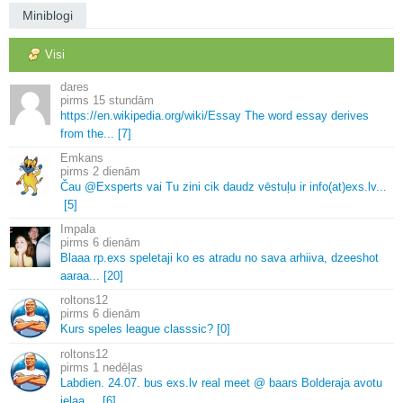
Miniblogi
Visi
dares
15 stundām
https://en.
wikipedia.
org/wiki/Essay The word essay derives
from the.
.
.
[7]
Emkans
2 dienām
Čau @Exsperts vai Tu zini cik daudz vēstuļu ir info(at)exs.
lv.
.
.
[5]
Impala
6 dienām
Blaaa rp.
exs speletaji ko es atradu no sava arhiiva, dzeeshot
aaraa.
.
.
[20]
roltons12
6 dienām
Kurs speles league classsic? [0]
roltons12
1 nedēļas
Labdien.
24.
07.
bus exs.
lv real meet @ baars Bolderaja avotu
ielaa.
.
.
.
[6]