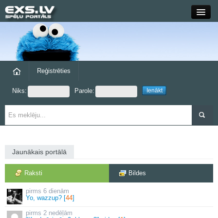
Close
Forums
Raksti
Reģistrēties
Niks:
Parole:
Blogi
Grupas
Steam
Jaunākais portālā
exs.lv
Raksti
Bildes
6 dienām
Yo, wazzup? [
44
]
2 nedēļām