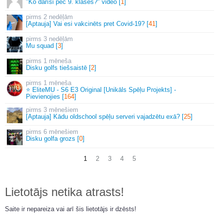
"Ko darīsi pēc 9. klases?" video [
1
]
2 nedēļām
[Aptauja] Vai esi vakcinēts pret Covid-19? [
41
]
3 nedēļām
Mu squad [
3
]
1 mēneša
Disku golfs tiešsaistē [
2
]
1 mēneša
⭐ EliteMU - S6 E3 Original [Unikāls Spēļu Projekts] -
Pievienojies [
164
]
3 mēnešiem
[Aptauja] Kādu oldschool spēļu serveri vajadzētu exā? [
25
]
6 mēnešiem
Disku golfa grozs [
0
]
1
2
3
4
5
Lietotājs netika atrasts!
Saite ir nepareiza vai arī šis lietotājs ir dzēsts!