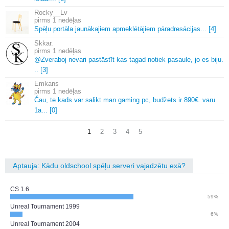
Rocky__Lv
1 nedēļas
Spēļu portāla jaunākajiem apmeklētājiem pāradresācijas.
.
.
[4]
Skkar.
1 nedēļas
@Zveraboj nevari pastāstīt kas tagad notiek pasaule, jo es biju.
.
.
[3]
Emkans
1 nedēļas
Čau, te kads var salikt man gaming pc, budžets ir 890€.
varu
1a.
.
.
[0]
1
2
3
4
5
Aptauja: Kādu oldschool spēļu serveri vajadzētu exā?
CS 1.6
59%
Unreal Tournament 1999
6%
Unreal Tournament 2004