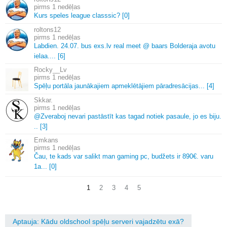
1 nedēļas
Kurs speles league classsic? [0]
roltons12
1 nedēļas
Labdien.
24.
07.
bus exs.
lv real meet @ baars Bolderaja avotu
ielaa.
.
.
.
[6]
Rocky__Lv
1 nedēļas
Spēļu portāla jaunākajiem apmeklētājiem pāradresācijas.
.
.
[4]
Skkar.
1 nedēļas
@Zveraboj nevari pastāstīt kas tagad notiek pasaule, jo es biju.
.
.
[3]
Emkans
1 nedēļas
Čau, te kads var salikt man gaming pc, budžets ir 890€.
varu
1a.
.
.
[0]
1
2
3
4
5
Aptauja: Kādu oldschool spēļu serveri vajadzētu exā?