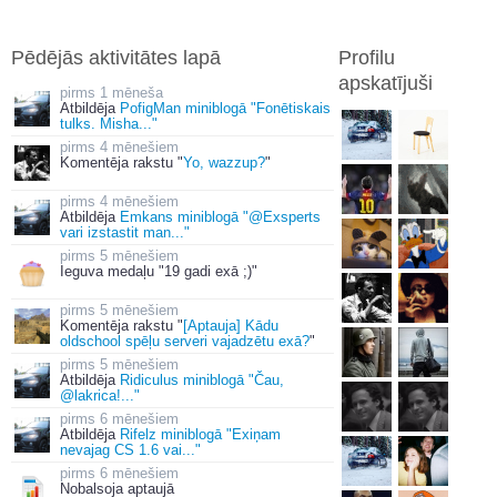
Pēdējās aktivitātes lapā
Profilu
apskatījuši
1 mēneša
Atbildēja
PofigMan miniblogā "Fonētiskais
tulks. Misha..."
4 mēnešiem
Komentēja rakstu "
Yo, wazzup?
"
4 mēnešiem
Atbildēja
Emkans miniblogā "@Exsperts
vari izstastit man..."
5 mēnešiem
Ieguva medaļu "19 gadi exā ;)"
5 mēnešiem
Komentēja rakstu "
[Aptauja] Kādu
oldschool spēļu serveri vajadzētu exā?
"
5 mēnešiem
Atbildēja
Ridiculus miniblogā "Čau,
@lakrica!..."
6 mēnešiem
Atbildēja
Rifelz miniblogā "Exiņam
nevajag CS 1.6 vai..."
6 mēnešiem
Nobalsoja aptaujā