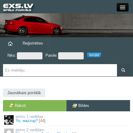
Close
Forums
Raksti
Reģistrēties
Niks:
Parole:
Blogi
Grupas
Steam
Jaunākais portālā
exs.lv
Raksti
Bildes
1 nedēļas
Yo, wazzup? [
44
]
2 nedēļām