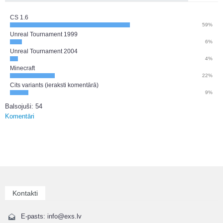
CS 1.6
59%
Unreal Tournament 1999
6%
Unreal Tournament 2004
4%
Minecraft
22%
Cits variants (ieraksti komentārā)
9%
Balsojuši: 54
Komentāri
Kontakti
E-pasts: info@exs.lv