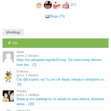
(57)
Blogs (75)
Miniblogi
Visi
dares
2 dienām
https://en.
wikipedia.
org/wiki/Essay The word essay derives
from the.
.
.
[7]
Emkans
3 dienām
Čau @Exsperts vai Tu zini cik daudz vēstuļu ir info(at)exs.
lv.
.
.
[5]
Impala
1 nedēļas
Blaaa rp.
exs speletaji ko es atradu no sava arhiiva, dzeeshot
aaraa.
.
.
[20]
roltons12