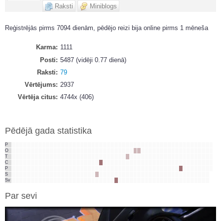
Raksti
Miniblogs
Reģistrējās pirms 7094 dienām, pēdējo reizi bija online pirms 1 mēneša
Karma
1111
Posti
5487 (vidēji 0.77 dienā)
Raksti
79
Vērtējums
2937
Vērtēja citus
4744x (406)
Pēdējā gada statistika
P
O
T
C
P
S
Sv
Par sevi