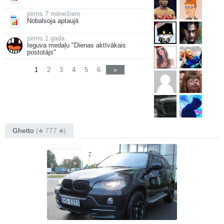
7 mēnešiem
Nobalsoja aptaujā
1 gada
Ieguva medaļu "Dienas aktīvākais
postotājs"
1
2
3
4
5
6
»
Ghetto
(♣ 777 ♣)