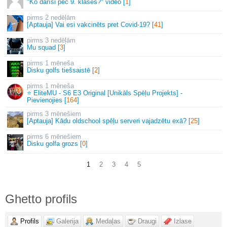
"Ko darīsi pēc 9. klases?" video [
1
]
2 nedēļām
[Aptauja] Vai esi vakcinēts pret Covid-19? [
41
]
3 nedēļām
Mu squad [
3
]
1 mēneša
Disku golfs tiešsaistē [
2
]
1 mēneša
⭐ EliteMU - S6 E3 Original [Unikāls Spēļu Projekts] -
Pievienojies [
164
]
3 mēnešiem
[Aptauja] Kādu oldschool spēļu serveri vajadzētu exā? [
25
]
6 mēnešiem
Disku golfa grozs [
0
]
1
2
3
4
5
Ghetto profils
Profils
Galerija
Medaļas
Draugi
Izlase