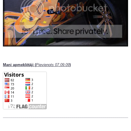
Mani apmeklētāji (
Pievienots 07.09.09
)
______________________________________________________________