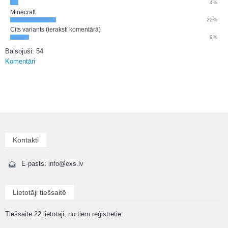
4%
Minecraft
22%
Cits variants (ieraksti komentārā)
9%
Balsojuši: 54
Komentāri
Kontakti
E-pasts: info@exs.lv
Lietotāji tiešsaitē
Tiešsaitē 22 lietotāji, no tiem reģistrētie: