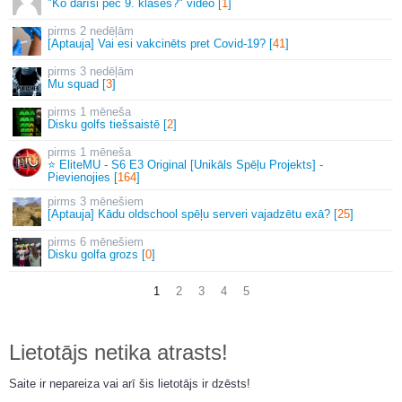
"Ko darīsi pēc 9. klases?" video [
1
]
2 nedēļām
[Aptauja] Vai esi vakcinēts pret Covid-19? [
41
]
3 nedēļām
Mu squad [
3
]
1 mēneša
Disku golfs tiešsaistē [
2
]
1 mēneša
⭐ EliteMU - S6 E3 Original [Unikāls Spēļu Projekts] -
Pievienojies [
164
]
3 mēnešiem
[Aptauja] Kādu oldschool spēļu serveri vajadzētu exā? [
25
]
6 mēnešiem
Disku golfa grozs [
0
]
1
2
3
4
5
Lietotājs netika atrasts!
Saite ir nepareiza vai arī šis lietotājs ir dzēsts!