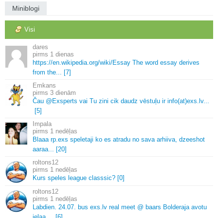
Miniblogi
Visi
dares
1 dienas
https://en.
wikipedia.
org/wiki/Essay The word essay derives
from the.
.
.
[7]
Emkans
3 dienām
Čau @Exsperts vai Tu zini cik daudz vēstuļu ir info(at)exs.
lv.
.
.
[5]
Impala
1 nedēļas
Blaaa rp.
exs speletaji ko es atradu no sava arhiiva, dzeeshot
aaraa.
.
.
[20]
roltons12
1 nedēļas
Kurs speles league classsic? [0]
roltons12
1 nedēļas
Labdien.
24.
07.
bus exs.
lv real meet @ baars Bolderaja avotu
ielaa.
.
.
.
[6]