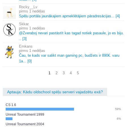
Rocky__Lv
1 nedēļas
Spēļu portāla jaunākajiem apmeklētājiem pāradresācijas.
.
.
[4]
Skkar.
1 nedēļas
@Zveraboj nevari pastāstīt kas tagad notiek pasaule, jo es biju.
.
.
[3]
Emkans
1 nedēļas
Čau, te kads var salikt man gaming pc, budžets ir 890€.
varu
1a.
.
.
[0]
1
2
3
4
5
Aptauja: Kādu oldschool spēļu serveri vajadzētu exā?
CS 1.6
59%
Unreal Tournament 1999
6%
Unreal Tournament 2004