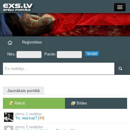
Close
Forums
Raksti
Reģistrēties
Niks:
Parole:
Blogi
Grupas
Steam
Jaunākais portālā
exs.lv
Raksti
Bildes
1 nedēļas
Yo, wazzup? [
44
]
2 nedēļām