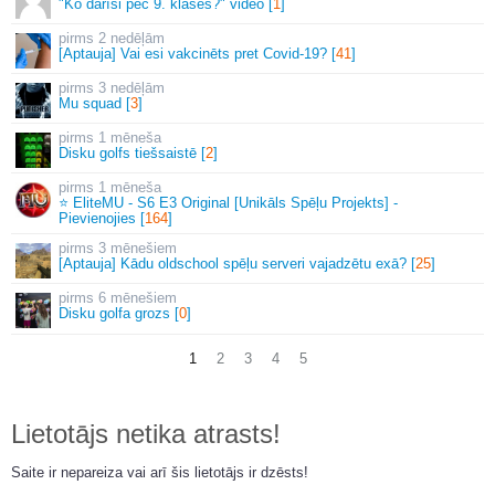
"Ko darīsi pēc 9. klases?" video [
1
]
2 nedēļām
[Aptauja] Vai esi vakcinēts pret Covid-19? [
41
]
3 nedēļām
Mu squad [
3
]
1 mēneša
Disku golfs tiešsaistē [
2
]
1 mēneša
⭐ EliteMU - S6 E3 Original [Unikāls Spēļu Projekts] -
Pievienojies [
164
]
3 mēnešiem
[Aptauja] Kādu oldschool spēļu serveri vajadzētu exā? [
25
]
6 mēnešiem
Disku golfa grozs [
0
]
1
2
3
4
5
Lietotājs netika atrasts!
Saite ir nepareiza vai arī šis lietotājs ir dzēsts!