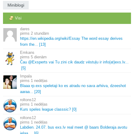
Miniblogi
Visi
dares
2 stundām
https://en.
wikipedia.
org/wiki/Essay The word essay derives
from the.
.
.
[13]
Emkans
5 dienām
Čau @Exsperts vai Tu zini cik daudz vēstuļu ir info(at)exs.
lv.
.
.
[5]
Impala
1 nedēļas
Blaaa rp.
exs speletaji ko es atradu no sava arhiiva, dzeeshot
aaraa.
.
.
[20]
roltons12
1 nedēļas
Kurs speles league classsic? [0]
roltons12
1 nedēļas
Labdien.
24.
07.
bus exs.
lv real meet @ baars Bolderaja avotu
ielaa.
.
.
.
[6]