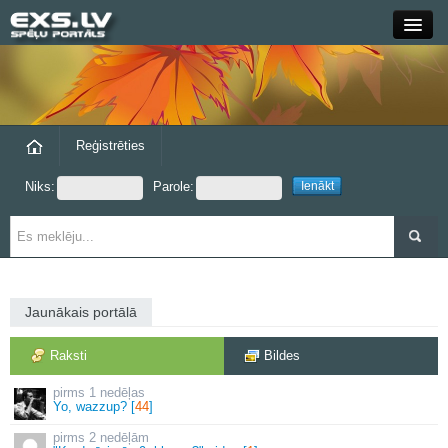
Close
Forums
Raksti
Reģistrēties
Niks:
Parole:
Blogi
Grupas
Steam
Jaunākais portālā
exs.lv
Raksti
Bildes
1 nedēļas
Yo, wazzup? [
44
]
2 nedēļām