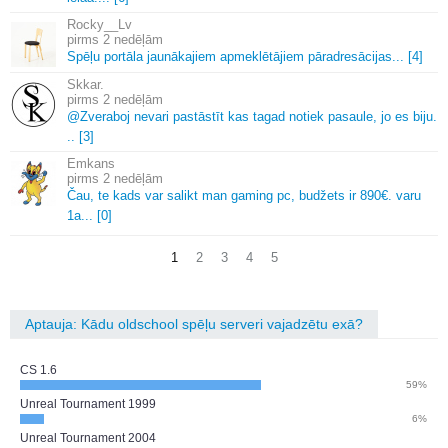
Rocky__Lv
2 nedēļām
Spēļu portāla jaunākajiem apmeklētājiem pāradresācijas.
.
.
[4]
Skkar.
2 nedēļām
@Zveraboj nevari pastāstīt kas tagad notiek pasaule, jo es biju.
.
.
[3]
Emkans
2 nedēļām
Čau, te kads var salikt man gaming pc, budžets ir 890€.
varu
1a.
.
.
[0]
1
2
3
4
5
Aptauja: Kādu oldschool spēļu serveri vajadzētu exā?
CS 1.6
59%
Unreal Tournament 1999
6%
Unreal Tournament 2004