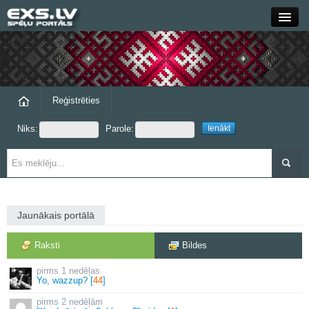
Close
Forums
Raksti
Reģistrēties
Niks:
Parole:
Blogi
Grupas
Steam
Jaunākais portālā
exs.lv
Raksti
Bildes
1 nedēļas
Yo, wazzup? [
44
]
2 nedēļām