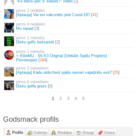
"Ko darīsi pēc 9. klases?" video [
1
]
2 nedēļām
[Aptauja] Vai esi vakcinēts pret Covid-19? [
41
]
4 nedēļām
Mu squad [
3
]
1 mēneša
Disku golfs tiešsaistē [
2
]
1 mēneša
⭐ EliteMU - S6 E3 Original [Unikāls Spēļu Projekts] -
Pievienojies [
164
]
3 mēnešiem
[Aptauja] Kādu oldschool spēļu serveri vajadzētu exā? [
25
]
6 mēnešiem
Disku golfa grozs [
0
]
1
2
3
4
5
Godsmack profils
Profils
Galerija
Medaļas
Draugi
Izlase