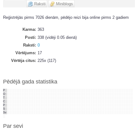
Raksti
Miniblogs
Reģistrējās pirms 7026 dienām, pēdējo reizi bija online pirms 2 gadiem
Karma
363
Posti
338 (vidēji 0.05 dienā)
Raksti
0
Vērtējums
17
Vērtēja citus
225x (117)
Pēdējā gada statistika
P
O
T
C
P
S
Sv
Par sevi