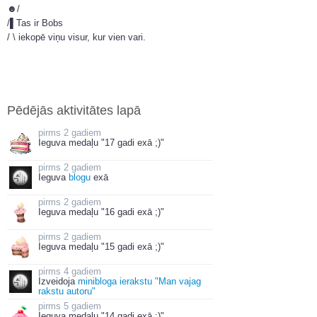
☻/
/▌Tas ir Bobs
/ \ iekopē viņu visur, kur vien vari.
Pēdējās aktivitātes lapā
2 gadiem
Ieguva medaļu "17 gadi exā ;)"
2 gadiem
Ieguva
blogu
exā
2 gadiem
Ieguva medaļu "16 gadi exā ;)"
2 gadiem
Ieguva medaļu "15 gadi exā ;)"
4 gadiem
Izveidoja
minibloga ierakstu "Man vajag
rakstu autoru"
5 gadiem
Ieguva medaļu "14 gadi exā ;)"