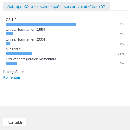
Aptauja: Kādu oldschool spēļu serveri vajadzētu exā?
CS 1.6
59%
Unreal Tournament 1999
6%
Unreal Tournament 2004
4%
Minecraft
22%
Cits variants (ieraksti komentārā)
9%
Balsojuši: 54
Komentāri
Kontakti