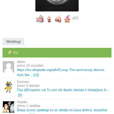
(47)
Miniblogi
Visi
dares
23 stundām
https://en.
wikipedia.
org/wiki/Essay The word essay derives
from the.
.
.
[13]
Emkans
6 dienām
Čau @Exsperts vai Tu zini cik daudz vēstuļu ir info(at)exs.
lv.
.
.
[5]
Impala
1 nedēļas
Blaaa rp.
exs speletaji ko es atradu no sava arhiiva, dzeeshot