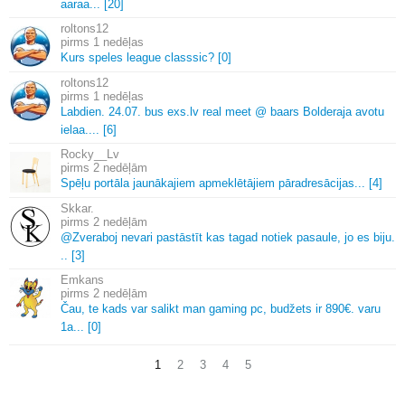
aaraa.
.
.
[20]
roltons12
1 nedēļas
Kurs speles league classsic? [0]
roltons12
1 nedēļas
Labdien.
24.
07.
bus exs.
lv real meet @ baars Bolderaja avotu
ielaa.
.
.
.
[6]
Rocky__Lv
2 nedēļām
Spēļu portāla jaunākajiem apmeklētājiem pāradresācijas.
.
.
[4]
Skkar.
2 nedēļām
@Zveraboj nevari pastāstīt kas tagad notiek pasaule, jo es biju.
.
.
[3]
Emkans
2 nedēļām
Čau, te kads var salikt man gaming pc, budžets ir 890€.
varu
1a.
.
.
[0]
1
2
3
4
5