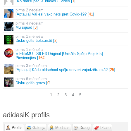
"Ko darīsi pēc 9. klases?" video [
1
]
2 nedēļām
[Aptauja] Vai esi vakcinēts pret Covid-19? [
41
]
4 nedēļām
Mu squad [
3
]
1 mēneša
Disku golfs tiešsaistē [
2
]
1 mēneša
⭐ EliteMU - S6 E3 Original [Unikāls Spēļu Projekts] -
Pievienojies [
164
]
3 mēnešiem
[Aptauja] Kādu oldschool spēļu serveri vajadzētu exā? [
25
]
6 mēnešiem
Disku golfa grozs [
0
]
1
2
3
4
5
adidasiK profils
Profils
Galerija
Medaļas
Draugi
Izlase