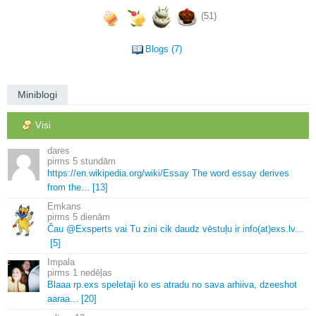
(51)
Blogs (7)
Miniblogi
Visi
dares
5 stundām
https://en.
wikipedia.
org/wiki/Essay The word essay derives
from the.
.
.
[13]
Emkans
5 dienām
Čau @Exsperts vai Tu zini cik daudz vēstuļu ir info(at)exs.
lv.
.
.
[5]
Impala
1 nedēļas
Blaaa rp.
exs speletaji ko es atradu no sava arhiiva, dzeeshot
aaraa.
.
.
[20]