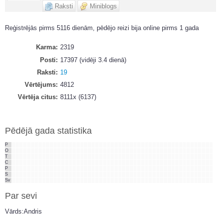
Raksti
Miniblogs
Reģistrējās pirms 5116 dienām, pēdējo reizi bija online pirms 1 gada
Karma
2319
Posti
17397 (vidēji 3.4 dienā)
Raksti
19
Vērtējums
4812
Vērtēja citus
8111x (6137)
Pēdējā gada statistika
P
O
T
C
P
S
Sv
Par sevi
Vārds:Andris