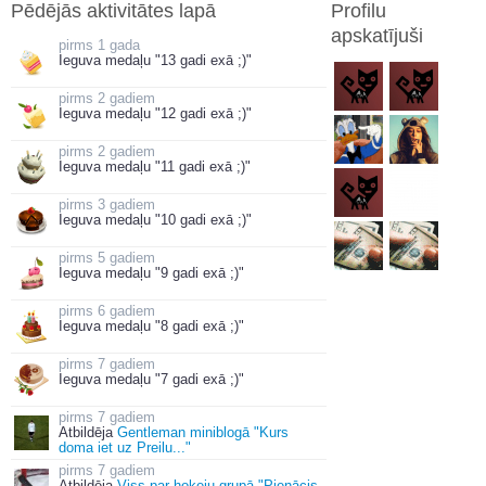
Pēdējās aktivitātes lapā
Profilu
apskatījuši
1 gada
Ieguva medaļu "13 gadi exā ;)"
2 gadiem
Ieguva medaļu "12 gadi exā ;)"
2 gadiem
Ieguva medaļu "11 gadi exā ;)"
3 gadiem
Ieguva medaļu "10 gadi exā ;)"
5 gadiem
Ieguva medaļu "9 gadi exā ;)"
6 gadiem
Ieguva medaļu "8 gadi exā ;)"
7 gadiem
Ieguva medaļu "7 gadi exā ;)"
7 gadiem
Atbildēja
Gentleman miniblogā "Kurs
doma iet uz Preilu..."
7 gadiem
Atbildēja
Viss par hokeju grupā "Pienācis