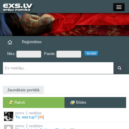
Close
Forums
Raksti
Reģistrēties
Niks:
Parole:
Blogi
Grupas
Steam
Jaunākais portālā
exs.lv
Raksti
Bildes
1 nedēļas
Yo, wazzup? [
44
]
2 nedēļām