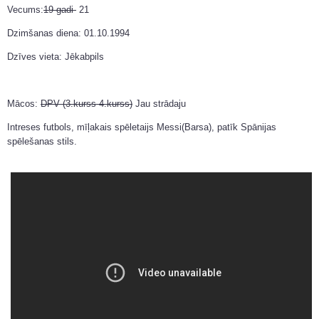
Vecums:
19 gadi
21
Dzimšanas diena: 01.10.1994
Dzīves vieta: Jēkabpils
Mācos:
DPV (3.kurss 4.kurss)
Jau strādaju
Intreses futbols, mīļakais spēletaijs Messi(Barsa), patīk Spānijas
spēlešanas stils.