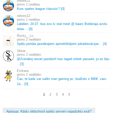
roltons12
1 nedēļas
Kurs speles league classsic? [0]
roltons12
1 nedēļas
Labdien.
24.
07.
bus exs.
lv real meet @ baars Bolderaja avotu
ielaa.
.
.
.
[6]
Rocky__Lv
2 nedēļām
Spēļu portāla jaunākajiem apmeklētājiem pāradresācijas.
.
.
[4]
Skkar.
2 nedēļām
@Zveraboj nevari pastāstīt kas tagad notiek pasaule, jo es biju.
.
.
[3]
Emkans
2 nedēļām
Čau, te kads var salikt man gaming pc, budžets ir 890€.
varu
1a.
.
.
[0]
1
2
3
4
5
Aptauja: Kādu oldschool spēļu serveri vajadzētu exā?