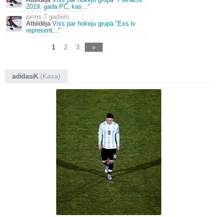
2019. gada PČ, kas..."
7 gadiem
Atbildēja
Viss par hokeju grupā "Exs.lv
represent..."
1
2
3
»
adidasiK
(Kaxa)