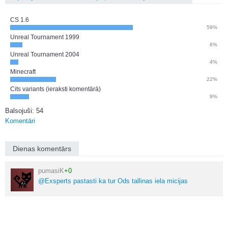
CS 1.6
59%
Unreal Tournament 1999
6%
Unreal Tournament 2004
4%
Minecraft
22%
Cits variants (ieraksti komentārā)
9%
Balsojuši: 54
Komentāri
Dienas komentārs
pumasiK
+0
@Exsperts pastasti ka tur Ods tallinas iela micijas