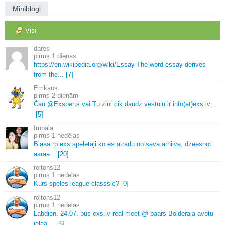
Miniblogi
Visi
dares
1 dienas
https://en.
wikipedia.
org/wiki/Essay The word essay derives
from the.
.
.
[7]
Emkans
2 dienām
Čau @Exsperts vai Tu zini cik daudz vēstuļu ir info(at)exs.
lv.
.
.
[5]
Impala
1 nedēļas
Blaaa rp.
exs speletaji ko es atradu no sava arhiiva, dzeeshot
aaraa.
.
.
[20]
roltons12
1 nedēļas
Kurs speles league classsic? [0]
roltons12
1 nedēļas
Labdien.
24.
07.
bus exs.
lv real meet @ baars Bolderaja avotu
ielaa.
.
.
.
[6]