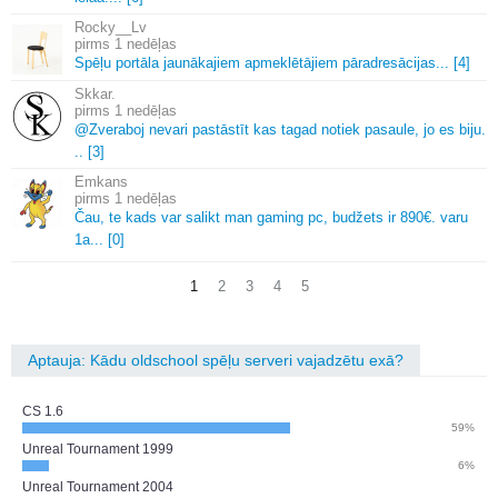
Rocky__Lv
1 nedēļas
Spēļu portāla jaunākajiem apmeklētājiem pāradresācijas.
.
.
[4]
Skkar.
1 nedēļas
@Zveraboj nevari pastāstīt kas tagad notiek pasaule, jo es biju.
.
.
[3]
Emkans
1 nedēļas
Čau, te kads var salikt man gaming pc, budžets ir 890€.
varu
1a.
.
.
[0]
1
2
3
4
5
Aptauja: Kādu oldschool spēļu serveri vajadzētu exā?
CS 1.6
59%
Unreal Tournament 1999
6%
Unreal Tournament 2004