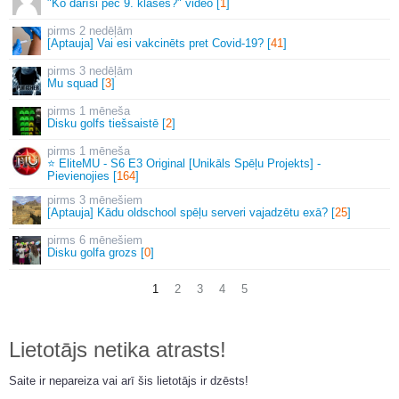
"Ko darīsi pēc 9. klases?" video [
1
]
2 nedēļām
[Aptauja] Vai esi vakcinēts pret Covid-19? [
41
]
3 nedēļām
Mu squad [
3
]
1 mēneša
Disku golfs tiešsaistē [
2
]
1 mēneša
⭐ EliteMU - S6 E3 Original [Unikāls Spēļu Projekts] -
Pievienojies [
164
]
3 mēnešiem
[Aptauja] Kādu oldschool spēļu serveri vajadzētu exā? [
25
]
6 mēnešiem
Disku golfa grozs [
0
]
1
2
3
4
5
Lietotājs netika atrasts!
Saite ir nepareiza vai arī šis lietotājs ir dzēsts!