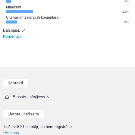
4%
Minecraft
22%
Cits variants (ieraksti komentārā)
9%
Balsojuši: 54
Komentāri
Kontakti
E-pasts: info@exs.lv
Lietotāji tiešsaitē
Tiešsaitē 21 lietotāji, no tiem reģistrētie:
*
Emkans