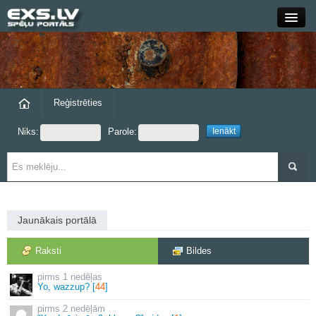
Close
Forums
Raksti
Reģistrēties
Niks:
Parole:
Blogi
Grupas
Steam
Jaunākais portālā
exs.lv
Raksti
Bildes
1 nedēļas
Yo, wazzup? [
44
]
2 nedēļām