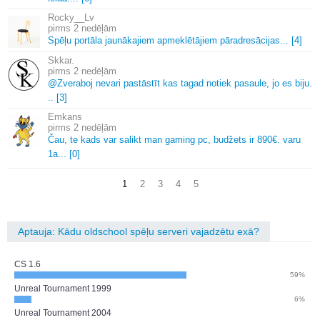
Rocky__Lv
2 nedēļām
Spēļu portāla jaunākajiem apmeklētājiem pāradresācijas.
.
.
[4]
Skkar.
2 nedēļām
@Zveraboj nevari pastāstīt kas tagad notiek pasaule, jo es biju.
.
.
[3]
Emkans
2 nedēļām
Čau, te kads var salikt man gaming pc, budžets ir 890€.
varu
1a.
.
.
[0]
1
2
3
4
5
Aptauja: Kādu oldschool spēļu serveri vajadzētu exā?
CS 1.6
59%
Unreal Tournament 1999
6%
Unreal Tournament 2004