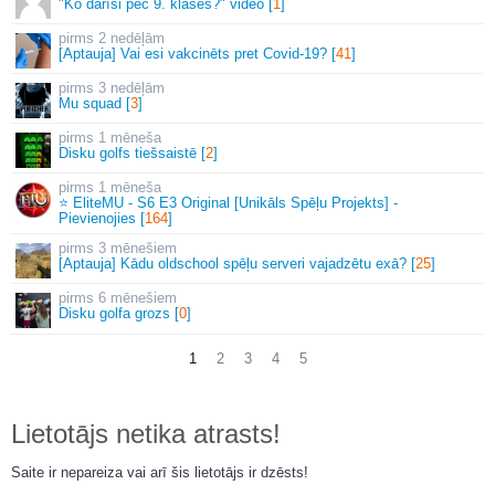
"Ko darīsi pēc 9. klases?" video [
1
]
2 nedēļām
[Aptauja] Vai esi vakcinēts pret Covid-19? [
41
]
3 nedēļām
Mu squad [
3
]
1 mēneša
Disku golfs tiešsaistē [
2
]
1 mēneša
⭐ EliteMU - S6 E3 Original [Unikāls Spēļu Projekts] -
Pievienojies [
164
]
3 mēnešiem
[Aptauja] Kādu oldschool spēļu serveri vajadzētu exā? [
25
]
6 mēnešiem
Disku golfa grozs [
0
]
1
2
3
4
5
Lietotājs netika atrasts!
Saite ir nepareiza vai arī šis lietotājs ir dzēsts!