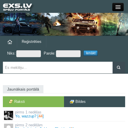
Close
Forums
Raksti
Reģistrēties
Niks:
Parole:
Blogi
Grupas
Steam
Jaunākais portālā
exs.lv
Raksti
Bildes
1 nedēļas
Yo, wazzup? [
44
]
2 nedēļām