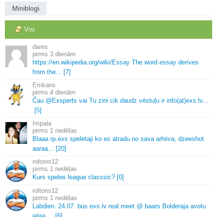
Miniblogi
Visi
dares
3 dienām
https://en.
wikipedia.
org/wiki/Essay The word essay derives
from the.
.
.
[7]
Emkans
4 dienām
Čau @Exsperts vai Tu zini cik daudz vēstuļu ir info(at)exs.
lv.
.
.
[5]
Impala
1 nedēļas
Blaaa rp.
exs speletaji ko es atradu no sava arhiiva, dzeeshot
aaraa.
.
.
[20]
roltons12
1 nedēļas
Kurs speles league classsic? [0]
roltons12
1 nedēļas
Labdien.
24.
07.
bus exs.
lv real meet @ baars Bolderaja avotu
ielaa.
.
.
.
[6]