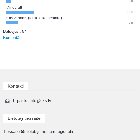
4%
Minecraft
22%
Cits variants (ieraksti komentārā)
9%
Balsojuši: 54
Komentāri
Kontakti
E-pasts: info@exs.lv
Lietotāji tiešsaitē
Tiešsaitē 55 lietotāji, no tiem reģistrētie: