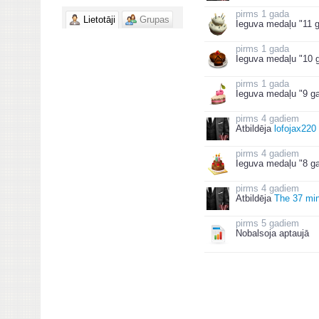
1 gada
Lietotāji
Grupas
Ieguva medaļu "11 g
1 gada
Ieguva medaļu "10 g
1 gada
Ieguva medaļu "9 ga
4 gadiem
Atbildēja
lofojax220 
4 gadiem
Ieguva medaļu "8 ga
4 gadiem
Atbildēja
The 37 min
5 gadiem
Nobalsoja aptaujā