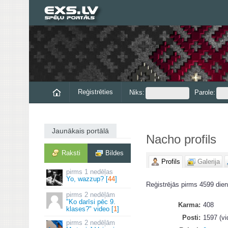
Reģistrēties
Niks:
Parole:
Jaunākais portālā
Nacho profils
Raksti
Bildes
Profils
Galerija
1 nedēļas
Yo, wazzup? [
44
]
Reģistrējās pirms 4599 dien
2 nedēļām
"Ko darīsi pēc 9.
Karma
408
klases?" video [
1
]
Posti
1597 (vi
2 nedēļām