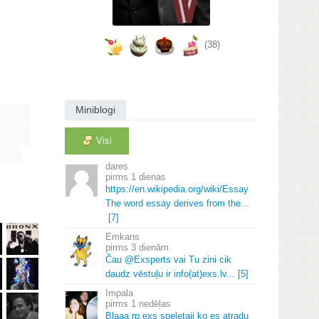
(38)
Miniblogi
Visi
dares
1 dienas
https://en.
wikipedia.
org/wiki/Essay
The word essay derives from the.
.
.
[7]
Emkans
3 dienām
Čau @Exsperts vai Tu zini cik
daudz vēstuļu ir info(at)exs.
lv.
.
.
[5]
Impala
1 nedēļas
Blaaa rp.
exs speletaji ko es atradu