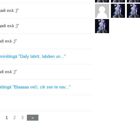
adi exā ;)"
adi exā ;)"
di exā ;)"
miniblogā "Daily labrīt, labdien un..."
di exā ;)"
iblogā "Bļaaaaa veči, cik sen te nav..."
1
2
3
»