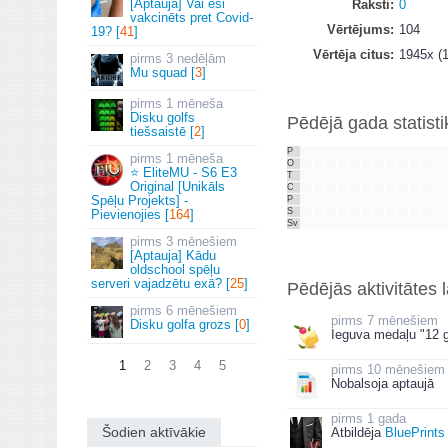
[Aptauja] Vai esi
Raksti
0
vakcinēts pret Covid-
Vērtējums
104
19? [
41
]
Vērtēja citus
1945x (1
3 nedēļām
Mu squad [
3
]
1 mēneša
Disku golfs
Pēdējā gada statisti
tiešsaistē [
2
]
P
1 mēneša
O
⭐ EliteMU - S6 E3
T
Original [Unikāls
C
Spēļu Projekts] -
P
S
Pievienojies [
164
]
Sv
3 mēnešiem
[Aptauja] Kādu
oldschool spēļu
serveri vajadzētu exā? [
25
]
Pēdējās aktivitātes 
6 mēnešiem
7 mēnešiem
Disku golfa grozs [
0
]
Ieguva medaļu "12 g
1
2
3
4
5
10 mēnešiem
Nobalsoja aptaujā
1 gada
Šodien aktīvākie
Atbildēja
BluePrints