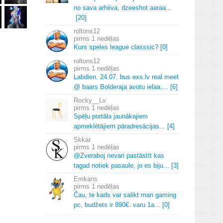
no sava arhiiva, dzeeshot aaraa.
.
.
[20]
roltons12
1 nedēļas
Kurs speles league classsic? [0]
roltons12
1 nedēļas
Labdien.
24.
07.
bus exs.
lv real meet
@ baars Bolderaja avotu ielaa.
.
.
.
[6]
Rocky__Lv
1 nedēļas
Spēļu portāla jaunākajiem
apmeklētājiem pāradresācijas.
.
.
[4]
Skkar.
1 nedēļas
@Zveraboj nevari pastāstīt kas
tagad notiek pasaule, jo es biju.
.
.
[3]
Emkans
1 nedēļas
Čau, te kads var salikt man gaming
pc, budžets ir 890€.
varu 1a.
.
.
[0]