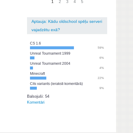
1
2
3
4
5
Aptauja: Kādu oldschool spēļu serveri
vajadzētu exā?
CS 1.6
59%
Unreal Tournament 1999
6%
Unreal Tournament 2004
4%
Minecraft
22%
Cits variants (ieraksti komentārā)
9%
Balsojuši: 54
Komentāri