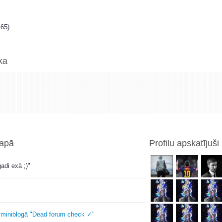
65)
ka
lapā
Profilu apskatījuši
adi exā ;)"
 miniblogā "Dead forum check ✓"