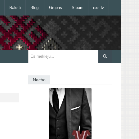
Raksti
Blogi
Grupas
Steam
exs.lv
Nacho