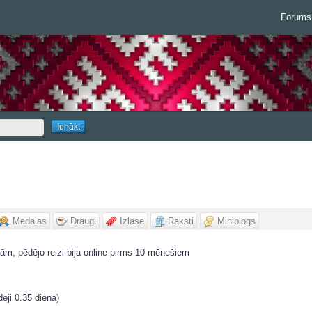
Forums
Medaļas
Draugi
Izlase
Raksti
Miniblogs
ām, pēdējo reizi bija online pirms 10 mēnešiem
dēji 0.35 dienā)