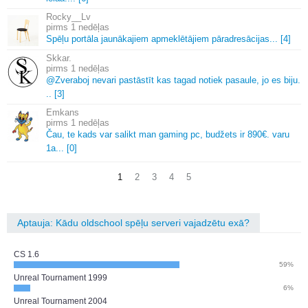
Rocky__Lv
1 nedēļas
Spēļu portāla jaunākajiem apmeklētājiem pāradresācijas.
.
.
[4]
Skkar.
1 nedēļas
@Zveraboj nevari pastāstīt kas tagad notiek pasaule, jo es biju.
.
.
[3]
Emkans
1 nedēļas
Čau, te kads var salikt man gaming pc, budžets ir 890€.
varu
1a.
.
.
[0]
1
2
3
4
5
Aptauja: Kādu oldschool spēļu serveri vajadzētu exā?
CS 1.6
59%
Unreal Tournament 1999
6%
Unreal Tournament 2004