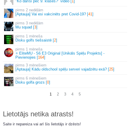
"Ko darīsi pēc 9. klases?" video [
1
]
2 nedēļām
[Aptauja] Vai esi vakcinēts pret Covid-19? [
41
]
3 nedēļām
Mu squad [
3
]
1 mēneša
Disku golfs tiešsaistē [
2
]
1 mēneša
⭐ EliteMU - S6 E3 Original [Unikāls Spēļu Projekts] -
Pievienojies [
164
]
3 mēnešiem
[Aptauja] Kādu oldschool spēļu serveri vajadzētu exā? [
25
]
6 mēnešiem
Disku golfa grozs [
0
]
1
2
3
4
5
Lietotājs netika atrasts!
Saite ir nepareiza vai arī šis lietotājs ir dzēsts!