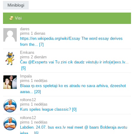
Miniblogi
Visi
dares
1 dienas
https://en.
wikipedia.
org/wiki/Essay The word essay derives
from the.
.
.
[7]
Emkans
2 dienām
Čau @Exsperts vai Tu zini cik daudz vēstuļu ir info(at)exs.
lv.
.
.
[5]
Impala
1 nedēļas
Blaaa rp.
exs speletaji ko es atradu no sava arhiiva, dzeeshot
aaraa.
.
.
[20]
roltons12
1 nedēļas
Kurs speles league classsic? [0]
roltons12
1 nedēļas
Labdien.
24.
07.
bus exs.
lv real meet @ baars Bolderaja avotu
ielaa.
.
.
.
[6]