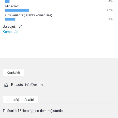
4%
Minecraft
22%
Cits variants (ieraksti komentārā)
9%
Balsojuši: 54
Komentāri
Kontakti
E-pasts: info@exs.lv
Lietotāji tiešsaitē
Tiešsaitē 18 lietotāji, no tiem reģistrētie: