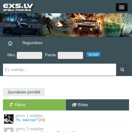
Close
Forums
Raksti
Reģistrēties
Niks:
Parole:
Blogi
Grupas
Steam
Jaunākais portālā
exs.lv
Raksti
Bildes
1 nedēļas
Yo, wazzup? [
44
]
2 nedēļām