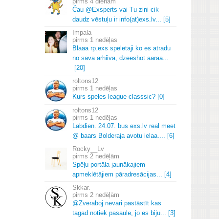
4 dienām
Čau @Exsperts vai Tu zini cik
daudz vēstuļu ir info(at)exs.
lv.
.
.
[5]
Impala
1 nedēļas
Blaaa rp.
exs speletaji ko es atradu
no sava arhiiva, dzeeshot aaraa.
.
.
[20]
roltons12
1 nedēļas
Kurs speles league classsic? [0]
roltons12
1 nedēļas
Labdien.
24.
07.
bus exs.
lv real meet
@ baars Bolderaja avotu ielaa.
.
.
.
[6]
Rocky__Lv
2 nedēļām
Spēļu portāla jaunākajiem
apmeklētājiem pāradresācijas.
.
.
[4]
Skkar.
2 nedēļām
@Zveraboj nevari pastāstīt kas
tagad notiek pasaule, jo es biju.
.
.
[3]