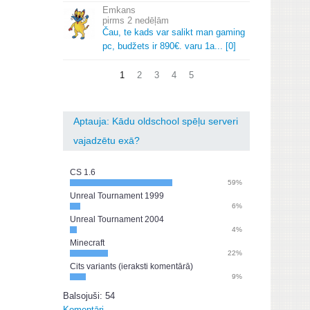
Emkans
2 nedēļām
Čau, te kads var salikt man gaming
pc, budžets ir 890€.
varu 1a.
.
.
[0]
1
2
3
4
5
Aptauja: Kādu oldschool spēļu serveri
vajadzētu exā?
CS 1.6
59%
Unreal Tournament 1999
6%
Unreal Tournament 2004
4%
Minecraft
22%
Cits variants (ieraksti komentārā)
9%
Balsojuši: 54
Komentāri