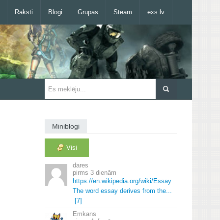
Raksti
Blogi
Grupas
Steam
exs.lv
Miniblogi
Visi
dares
3 dienām
https://en.
wikipedia.
org/wiki/Essay
The word essay derives from the.
.
.
[7]
Emkans