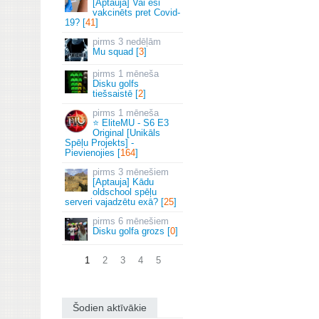
[Aptauja] Vai esi
vakcinēts pret Covid-
19? [
41
]
3 nedēļām
Mu squad [
3
]
1 mēneša
Disku golfs
tiešsaistē [
2
]
1 mēneša
⭐ EliteMU - S6 E3
Original [Unikāls
Spēļu Projekts] -
Pievienojies [
164
]
3 mēnešiem
[Aptauja] Kādu
oldschool spēļu
serveri vajadzētu exā? [
25
]
6 mēnešiem
Disku golfa grozs [
0
]
1
2
3
4
5
Šodien aktīvākie