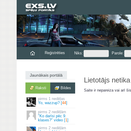
Reģistrēties
Niks:
Parole:
Jaunākais portālā
Lietotājs netika
Raksti
Bildes
Saite ir nepareiza vai arī šis
1 nedēļas
Yo, wazzup? [
44
]
2 nedēļām
"Ko darīsi pēc 9.
klases?" video [
1
]
2 nedēļām