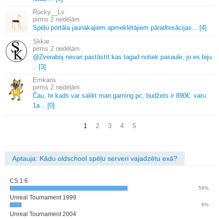
Rocky__Lv
2 nedēļām
Spēļu portāla jaunākajiem apmeklētājiem pāradresācijas.
.
.
[4]
Skkar.
2 nedēļām
@Zveraboj nevari pastāstīt kas tagad notiek pasaule, jo es biju.
.
.
[3]
Emkans
2 nedēļām
Čau, te kads var salikt man gaming pc, budžets ir 890€.
varu
1a.
.
.
[0]
1
2
3
4
5
Aptauja: Kādu oldschool spēļu serveri vajadzētu exā?
CS 1.6
59%
Unreal Tournament 1999
6%
Unreal Tournament 2004