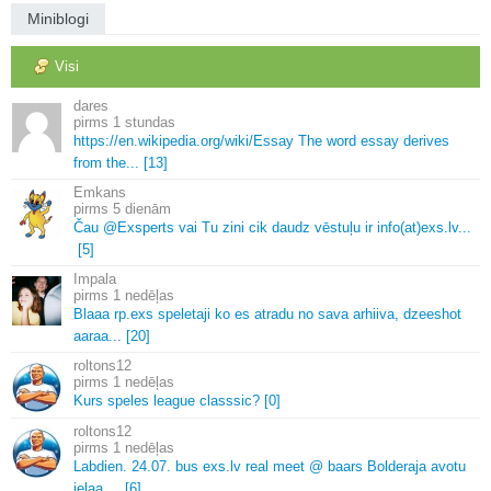
Miniblogi
Visi
dares
1 stundas
https://en.
wikipedia.
org/wiki/Essay The word essay derives
from the.
.
.
[13]
Emkans
5 dienām
Čau @Exsperts vai Tu zini cik daudz vēstuļu ir info(at)exs.
lv.
.
.
[5]
Impala
1 nedēļas
Blaaa rp.
exs speletaji ko es atradu no sava arhiiva, dzeeshot
aaraa.
.
.
[20]
roltons12
1 nedēļas
Kurs speles league classsic? [0]
roltons12
1 nedēļas
Labdien.
24.
07.
bus exs.
lv real meet @ baars Bolderaja avotu
ielaa.
.
.
.
[6]