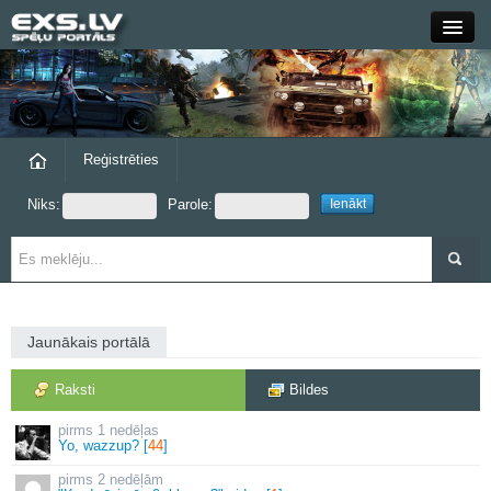
Close
Forums
Raksti
Reģistrēties
Niks:
Parole:
Blogi
Grupas
Steam
Jaunākais portālā
exs.lv
Raksti
Bildes
1 nedēļas
Yo, wazzup? [
44
]
2 nedēļām