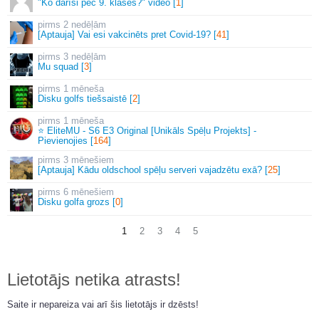
"Ko darīsi pēc 9. klases?" video [
1
]
2 nedēļām
[Aptauja] Vai esi vakcinēts pret Covid-19? [
41
]
3 nedēļām
Mu squad [
3
]
1 mēneša
Disku golfs tiešsaistē [
2
]
1 mēneša
⭐ EliteMU - S6 E3 Original [Unikāls Spēļu Projekts] -
Pievienojies [
164
]
3 mēnešiem
[Aptauja] Kādu oldschool spēļu serveri vajadzētu exā? [
25
]
6 mēnešiem
Disku golfa grozs [
0
]
1
2
3
4
5
Lietotājs netika atrasts!
Saite ir nepareiza vai arī šis lietotājs ir dzēsts!