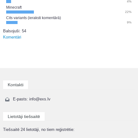
4%
Minecraft
22%
Cits variants (ieraksti komentārā)
9%
Balsojuši: 54
Komentāri
Kontakti
E-pasts: info@exs.lv
Lietotāji tiešsaitē
Tiešsaitē 24 lietotāji, no tiem reģistrētie: