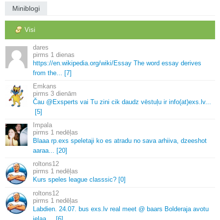
Miniblogi
Visi
dares
1 dienas
https://en.
wikipedia.
org/wiki/Essay The word essay derives
from the.
.
.
[7]
Emkans
3 dienām
Čau @Exsperts vai Tu zini cik daudz vēstuļu ir info(at)exs.
lv.
.
.
[5]
Impala
1 nedēļas
Blaaa rp.
exs speletaji ko es atradu no sava arhiiva, dzeeshot
aaraa.
.
.
[20]
roltons12
1 nedēļas
Kurs speles league classsic? [0]
roltons12
1 nedēļas
Labdien.
24.
07.
bus exs.
lv real meet @ baars Bolderaja avotu
ielaa.
.
.
.
[6]