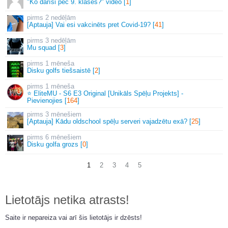
"Ko darīsi pēc 9. klases?" video [
1
]
2 nedēļām
[Aptauja] Vai esi vakcinēts pret Covid-19? [
41
]
3 nedēļām
Mu squad [
3
]
1 mēneša
Disku golfs tiešsaistē [
2
]
1 mēneša
⭐ EliteMU - S6 E3 Original [Unikāls Spēļu Projekts] -
Pievienojies [
164
]
3 mēnešiem
[Aptauja] Kādu oldschool spēļu serveri vajadzētu exā? [
25
]
6 mēnešiem
Disku golfa grozs [
0
]
1
2
3
4
5
Lietotājs netika atrasts!
Saite ir nepareiza vai arī šis lietotājs ir dzēsts!