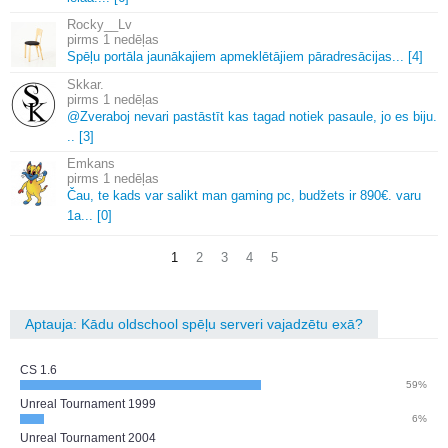
Rocky__Lv
1 nedēļas
Spēļu portāla jaunākajiem apmeklētājiem pāradresācijas.
.
.
[4]
Skkar.
1 nedēļas
@Zveraboj nevari pastāstīt kas tagad notiek pasaule, jo es biju.
.
.
[3]
Emkans
1 nedēļas
Čau, te kads var salikt man gaming pc, budžets ir 890€.
varu
1a.
.
.
[0]
1
2
3
4
5
Aptauja: Kādu oldschool spēļu serveri vajadzētu exā?
CS 1.6
59%
Unreal Tournament 1999
6%
Unreal Tournament 2004