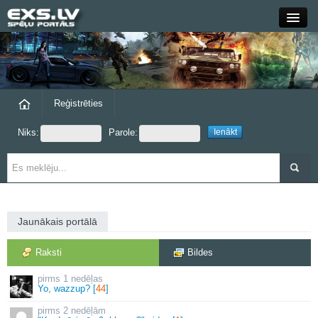
Close
Forums
Raksti
Reģistrēties
Niks:
Parole:
Blogi
Grupas
Steam
Jaunākais portālā
exs.lv
Raksti
Bildes
1 nedēļas
Yo, wazzup? [
44
]
2 nedēļām