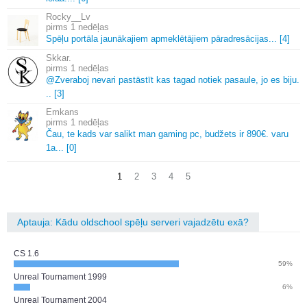
Rocky__Lv
1 nedēļas
Spēļu portāla jaunākajiem apmeklētājiem pāradresācijas.
.
.
[4]
Skkar.
1 nedēļas
@Zveraboj nevari pastāstīt kas tagad notiek pasaule, jo es biju.
.
.
[3]
Emkans
1 nedēļas
Čau, te kads var salikt man gaming pc, budžets ir 890€.
varu
1a.
.
.
[0]
1
2
3
4
5
Aptauja: Kādu oldschool spēļu serveri vajadzētu exā?
CS 1.6
59%
Unreal Tournament 1999
6%
Unreal Tournament 2004