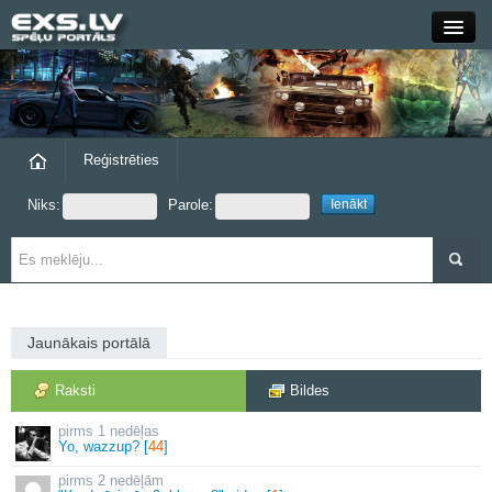
Close
Forums
Raksti
Reģistrēties
Niks:
Parole:
Blogi
Grupas
Steam
Jaunākais portālā
exs.lv
Raksti
Bildes
1 nedēļas
Yo, wazzup? [
44
]
2 nedēļām