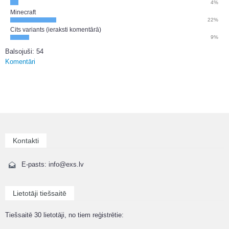
4%
Minecraft
22%
Cits variants (ieraksti komentārā)
9%
Balsojuši: 54
Komentāri
Kontakti
E-pasts: info@exs.lv
Lietotāji tiešsaitē
Tiešsaitē 30 lietotāji, no tiem reģistrētie: