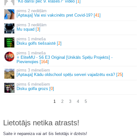
"Ko darīsi pēc 9. klases?" video [
1
]
2 nedēļām
[Aptauja] Vai esi vakcinēts pret Covid-19? [
41
]
3 nedēļām
Mu squad [
3
]
1 mēneša
Disku golfs tiešsaistē [
2
]
1 mēneša
⭐ EliteMU - S6 E3 Original [Unikāls Spēļu Projekts] -
Pievienojies [
164
]
3 mēnešiem
[Aptauja] Kādu oldschool spēļu serveri vajadzētu exā? [
25
]
6 mēnešiem
Disku golfa grozs [
0
]
1
2
3
4
5
Lietotājs netika atrasts!
Saite ir nepareiza vai arī šis lietotājs ir dzēsts!