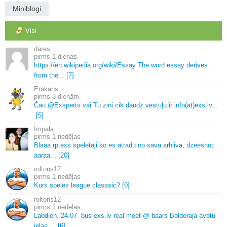
Miniblogi
Visi
dares
1 dienas
https://en.
wikipedia.
org/wiki/Essay The word essay derives
from the.
.
.
[7]
Emkans
3 dienām
Čau @Exsperts vai Tu zini cik daudz vēstuļu ir info(at)exs.
lv.
.
.
[5]
Impala
1 nedēļas
Blaaa rp.
exs speletaji ko es atradu no sava arhiiva, dzeeshot
aaraa.
.
.
[20]
roltons12
1 nedēļas
Kurs speles league classsic? [0]
roltons12
1 nedēļas
Labdien.
24.
07.
bus exs.
lv real meet @ baars Bolderaja avotu
ielaa.
.
.
.
[6]