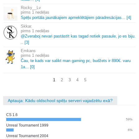
Rocky__Lv
1 nedēļas
Spēļu portāla jaunākajiem apmeklētājiem pāradresācijas.
.
.
[4]
Skkar.
1 nedēļas
@Zveraboj nevari pastāstīt kas tagad notiek pasaule, jo es biju.
.
.
[3]
Emkans
1 nedēļas
Čau, te kads var salikt man gaming pc, budžets ir 890€.
varu
1a.
.
.
[0]
1
2
3
4
5
Aptauja: Kādu oldschool spēļu serveri vajadzētu exā?
CS 1.6
59%
Unreal Tournament 1999
6%
Unreal Tournament 2004