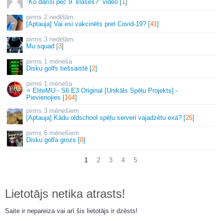
"Ko darīsi pēc 9. klases?" video [
1
]
2 nedēļām
[Aptauja] Vai esi vakcinēts pret Covid-19? [
41
]
3 nedēļām
Mu squad [
3
]
1 mēneša
Disku golfs tiešsaistē [
2
]
1 mēneša
⭐ EliteMU - S6 E3 Original [Unikāls Spēļu Projekts] -
Pievienojies [
164
]
3 mēnešiem
[Aptauja] Kādu oldschool spēļu serveri vajadzētu exā? [
25
]
6 mēnešiem
Disku golfa grozs [
0
]
1
2
3
4
5
Lietotājs netika atrasts!
Saite ir nepareiza vai arī šis lietotājs ir dzēsts!