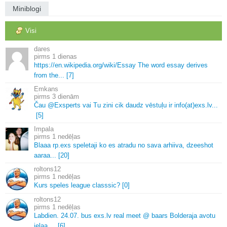
Miniblogi
Visi
dares
1 dienas
https://en.
wikipedia.
org/wiki/Essay The word essay derives
from the.
.
.
[7]
Emkans
3 dienām
Čau @Exsperts vai Tu zini cik daudz vēstuļu ir info(at)exs.
lv.
.
.
[5]
Impala
1 nedēļas
Blaaa rp.
exs speletaji ko es atradu no sava arhiiva, dzeeshot
aaraa.
.
.
[20]
roltons12
1 nedēļas
Kurs speles league classsic? [0]
roltons12
1 nedēļas
Labdien.
24.
07.
bus exs.
lv real meet @ baars Bolderaja avotu
ielaa.
.
.
.
[6]