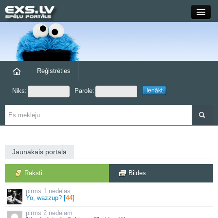
Close
Forums
Raksti
Reģistrēties
Niks:
Parole:
Blogi
Grupas
Steam
Jaunākais portālā
exs.lv
Raksti
Bildes
1 nedēļas
Yo, wazzup? [
44
]
2 nedēļām