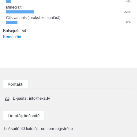
4%
Minecraft
22%
Cits variants (ieraksti komentārā)
9%
Balsojuši: 54
Komentāri
Kontakti
E-pasts: info@exs.lv
Lietotāji tiešsaitē
Tiešsaitē 30 lietotāji, no tiem reģistrētie: