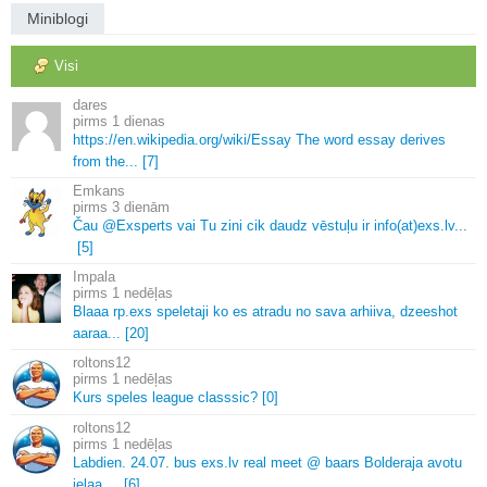
Miniblogi
Visi
dares
1 dienas
https://en.
wikipedia.
org/wiki/Essay The word essay derives
from the.
.
.
[7]
Emkans
3 dienām
Čau @Exsperts vai Tu zini cik daudz vēstuļu ir info(at)exs.
lv.
.
.
[5]
Impala
1 nedēļas
Blaaa rp.
exs speletaji ko es atradu no sava arhiiva, dzeeshot
aaraa.
.
.
[20]
roltons12
1 nedēļas
Kurs speles league classsic? [0]
roltons12
1 nedēļas
Labdien.
24.
07.
bus exs.
lv real meet @ baars Bolderaja avotu
ielaa.
.
.
.
[6]