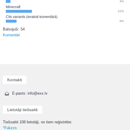
4%
Minecraft
22%
Cits variants (ieraksti komentārā)
9%
Balsojuši: 54
Komentāri
Kontakti
E-pasts: info@exs.lv
Lietotāji tiešsaitē
Tiešsaitē 108 lietotāji, no tiem reģistrētie:
*
Fukzzs