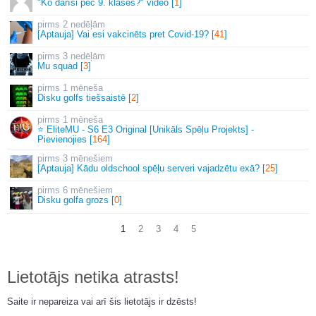
"Ko darīsi pēc 9. klases?" video [
1
]
2 nedēļām
[Aptauja] Vai esi vakcinēts pret Covid-19? [
41
]
3 nedēļām
Mu squad [
3
]
1 mēneša
Disku golfs tiešsaistē [
2
]
1 mēneša
⭐ EliteMU - S6 E3 Original [Unikāls Spēļu Projekts] -
Pievienojies [
164
]
3 mēnešiem
[Aptauja] Kādu oldschool spēļu serveri vajadzētu exā? [
25
]
6 mēnešiem
Disku golfa grozs [
0
]
1
2
3
4
5
Lietotājs netika atrasts!
Saite ir nepareiza vai arī šis lietotājs ir dzēsts!