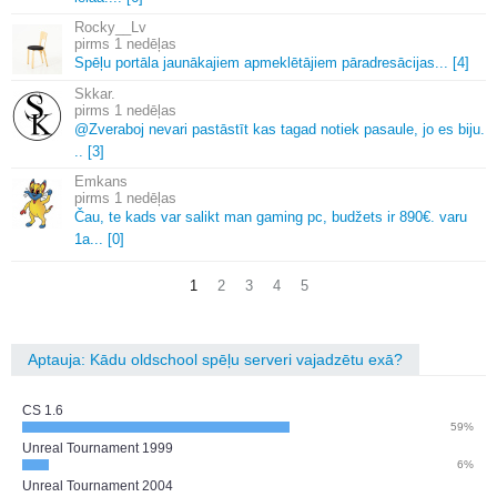
Rocky__Lv
1 nedēļas
Spēļu portāla jaunākajiem apmeklētājiem pāradresācijas.
.
.
[4]
Skkar.
1 nedēļas
@Zveraboj nevari pastāstīt kas tagad notiek pasaule, jo es biju.
.
.
[3]
Emkans
1 nedēļas
Čau, te kads var salikt man gaming pc, budžets ir 890€.
varu
1a.
.
.
[0]
1
2
3
4
5
Aptauja: Kādu oldschool spēļu serveri vajadzētu exā?
CS 1.6
59%
Unreal Tournament 1999
6%
Unreal Tournament 2004