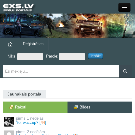
Close
Forums
Raksti
Reģistrēties
Niks:
Parole:
Blogi
Grupas
Steam
Jaunākais portālā
exs.lv
Raksti
Bildes
1 nedēļas
Yo, wazzup? [
44
]
2 nedēļām