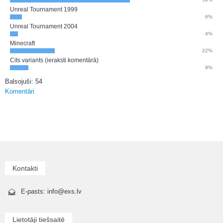
Unreal Tournament 1999
6%
Unreal Tournament 2004
4%
Minecraft
22%
Cits variants (ieraksti komentārā)
9%
Balsojuši: 54
Komentāri
Kontakti
E-pasts: info@exs.lv
Lietotāji tiešsaitē