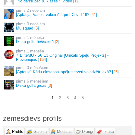
"Ko darīsi pēc 9. klases?" video [
1
]
2 nedēļām
[Aptauja] Vai esi vakcinēts pret Covid-19? [
41
]
3 nedēļām
Mu squad [
3
]
1 mēneša
Disku golfs tiešsaistē [
2
]
1 mēneša
⭐ EliteMU - S6 E3 Original [Unikāls Spēļu Projekts] -
Pievienojies [
164
]
3 mēnešiem
[Aptauja] Kādu oldschool spēļu serveri vajadzētu exā? [
25
]
6 mēnešiem
Disku golfa grozs [
0
]
1
2
3
4
5
zemesdievs profils
Profils
Galerija
Medaļas
Draugi
Izlase