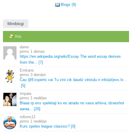
Blogs (9)
Miniblogi
Visi
dares
1 dienas
https://en.
wikipedia.
org/wiki/Essay The word essay derives
from the.
.
.
[7]
Emkans
3 dienām
Čau @Exsperts vai Tu zini cik daudz vēstuļu ir info(at)exs.
lv.
.
.
[5]
Impala
1 nedēļas
Blaaa rp.
exs speletaji ko es atradu no sava arhiiva, dzeeshot
aaraa.
.
.
[20]
roltons12
1 nedēļas
Kurs speles league classsic? [0]