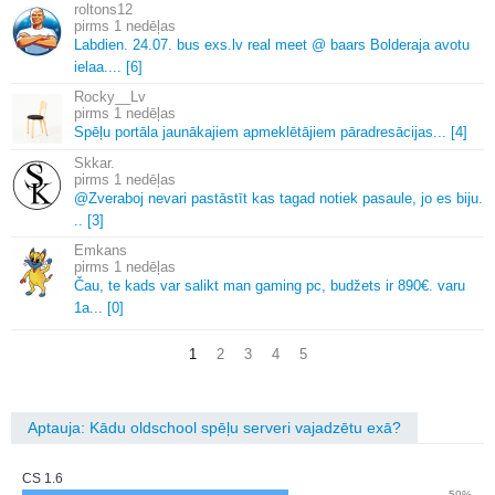
roltons12
1 nedēļas
Labdien.
24.
07.
bus exs.
lv real meet @ baars Bolderaja avotu
ielaa.
.
.
.
[6]
Rocky__Lv
1 nedēļas
Spēļu portāla jaunākajiem apmeklētājiem pāradresācijas.
.
.
[4]
Skkar.
1 nedēļas
@Zveraboj nevari pastāstīt kas tagad notiek pasaule, jo es biju.
.
.
[3]
Emkans
1 nedēļas
Čau, te kads var salikt man gaming pc, budžets ir 890€.
varu
1a.
.
.
[0]
1
2
3
4
5
Aptauja: Kādu oldschool spēļu serveri vajadzētu exā?
CS 1.6
59%