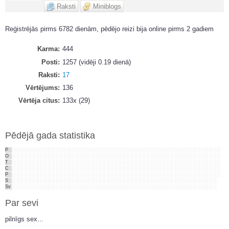
Raksti
Miniblogs
Reģistrējās pirms 6782 dienām, pēdējo reizi bija online pirms 2 gadiem
Karma
444
Posti
1257 (vidēji 0.19 dienā)
Raksti
17
Vērtējums
136
Vērtēja citus
133x (29)
Pēdējā gada statistika
P
O
T
C
P
S
Sv
Par sevi
pilnīgs sex...