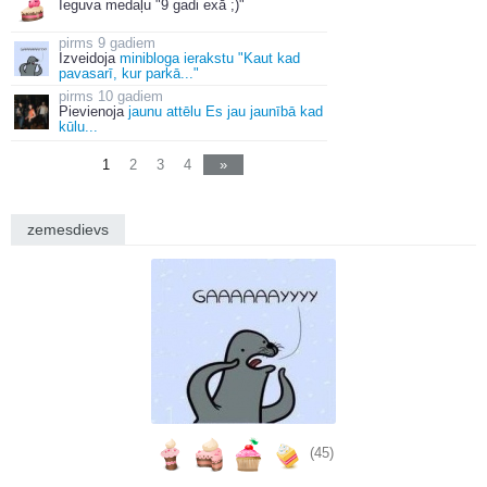
Ieguva medaļu "9 gadi exā ;)"
9 gadiem
Izveidoja
minibloga ierakstu "Kaut kad
pavasarī, kur parkā..."
10 gadiem
Pievienoja
jaunu attēlu Es jau jaunībā kad
kūlu...
1
2
3
4
»
zemesdievs
(45)