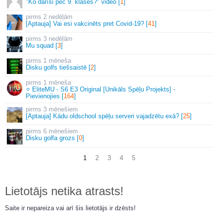
"Ko darīsi pēc 9. klases?" video [
1
]
2 nedēļām
[Aptauja] Vai esi vakcinēts pret Covid-19? [
41
]
3 nedēļām
Mu squad [
3
]
1 mēneša
Disku golfs tiešsaistē [
2
]
1 mēneša
⭐ EliteMU - S6 E3 Original [Unikāls Spēļu Projekts] -
Pievienojies [
164
]
3 mēnešiem
[Aptauja] Kādu oldschool spēļu serveri vajadzētu exā? [
25
]
6 mēnešiem
Disku golfa grozs [
0
]
1
2
3
4
5
Lietotājs netika atrasts!
Saite ir nepareiza vai arī šis lietotājs ir dzēsts!