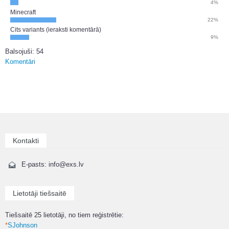
4%
Minecraft
22%
Cits variants (ieraksti komentārā)
9%
Balsojuši: 54
Komentāri
Kontakti
E-pasts: info@exs.lv
Lietotāji tiešsaitē
Tiešsaitē 25 lietotāji, no tiem reģistrētie:
*
SJohnson