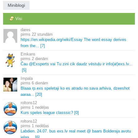
Miniblogi
Visi
dares
22 stundām
https://en.
wikipedia.
org/wiki/Essay The word essay derives
from the.
.
.
[7]
Emkans
2 dienām
Čau @Exsperts vai Tu zini cik daudz vēstuļu ir info(at)exs.
lv.
.
.
[5]
Impala
6 dienām
Blaaa rp.
exs speletaji ko es atradu no sava arhiiva, dzeeshot
aaraa.
.
.
[20]
roltons12
1 nedēļas
Kurs speles league classsic? [0]
roltons12
1 nedēļas
Labdien.
24.
07.
bus exs.
lv real meet @ baars Bolderaja avotu
ielaa.
.
.
.
[6]