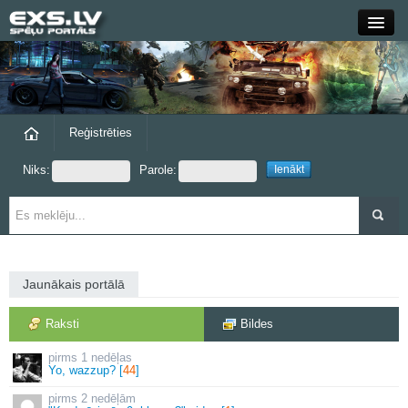
Close
Forums
Raksti
Reģistrēties
Niks:
Parole:
Blogi
Grupas
Steam
Jaunākais portālā
exs.lv
Raksti
Bildes
1 nedēļas
Yo, wazzup? [
44
]
2 nedēļām