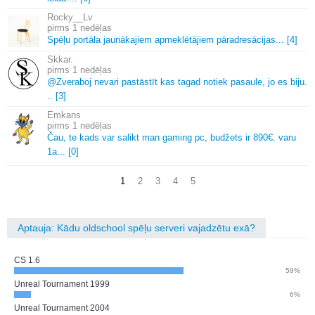
Rocky__Lv
1 nedēļas
Spēļu portāla jaunākajiem apmeklētājiem pāradresācijas.
.
.
[4]
Skkar.
1 nedēļas
@Zveraboj nevari pastāstīt kas tagad notiek pasaule, jo es biju.
.
.
[3]
Emkans
1 nedēļas
Čau, te kads var salikt man gaming pc, budžets ir 890€.
varu
1a.
.
.
[0]
1
2
3
4
5
Aptauja: Kādu oldschool spēļu serveri vajadzētu exā?
CS 1.6
59%
Unreal Tournament 1999
6%
Unreal Tournament 2004