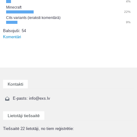
4%
Minecraft
22%
Cits variants (ieraksti komentārā)
9%
Balsojuši: 54
Komentāri
Kontakti
E-pasts: info@exs.lv
Lietotāji tiešsaitē
Tiešsaitē 22 lietotāji, no tiem reģistrētie: