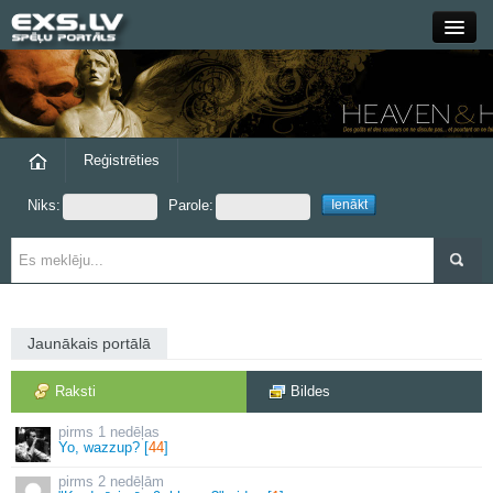
Close
Forums
Raksti
Reģistrēties
Niks:
Parole:
Blogi
Grupas
Steam
Jaunākais portālā
exs.lv
Raksti
Bildes
1 nedēļas
Yo, wazzup? [
44
]
2 nedēļām