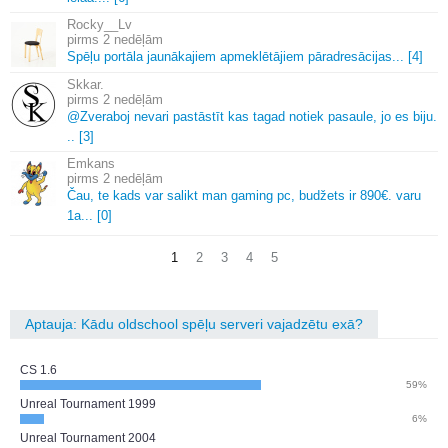
Rocky__Lv
2 nedēļām
Spēļu portāla jaunākajiem apmeklētājiem pāradresācijas.
.
.
[4]
Skkar.
2 nedēļām
@Zveraboj nevari pastāstīt kas tagad notiek pasaule, jo es biju.
.
.
[3]
Emkans
2 nedēļām
Čau, te kads var salikt man gaming pc, budžets ir 890€.
varu
1a.
.
.
[0]
1
2
3
4
5
Aptauja: Kādu oldschool spēļu serveri vajadzētu exā?
CS 1.6
59%
Unreal Tournament 1999
6%
Unreal Tournament 2004