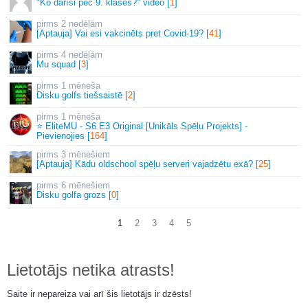
"Ko darīsi pēc 9. klases?" video [
1
]
2 nedēļām
[Aptauja] Vai esi vakcinēts pret Covid-19? [
41
]
4 nedēļām
Mu squad [
3
]
1 mēneša
Disku golfs tiešsaistē [
2
]
1 mēneša
⭐ EliteMU - S6 E3 Original [Unikāls Spēļu Projekts] -
Pievienojies [
164
]
3 mēnešiem
[Aptauja] Kādu oldschool spēļu serveri vajadzētu exā? [
25
]
6 mēnešiem
Disku golfa grozs [
0
]
1
2
3
4
5
Lietotājs netika atrasts!
Saite ir nepareiza vai arī šis lietotājs ir dzēsts!