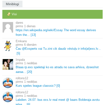
Miniblogi
Visi
dares
1 dienas
https://en.
wikipedia.
org/wiki/Essay The word essay derives
from the.
.
.
[13]
Emkans
6 dienām
Čau @Exsperts vai Tu zini cik daudz vēstuļu ir info(at)exs.
lv.
.
.
[5]
Impala
1 nedēļas
Blaaa rp.
exs speletaji ko es atradu no sava arhiiva, dzeeshot
aaraa.
.
.
[20]
roltons12
1 nedēļas
Kurs speles league classsic? [0]
roltons12
1 nedēļas
Labdien.
24.
07.
bus exs.
lv real meet @ baars Bolderaja avotu
ielaa.
.
.
.
[6]