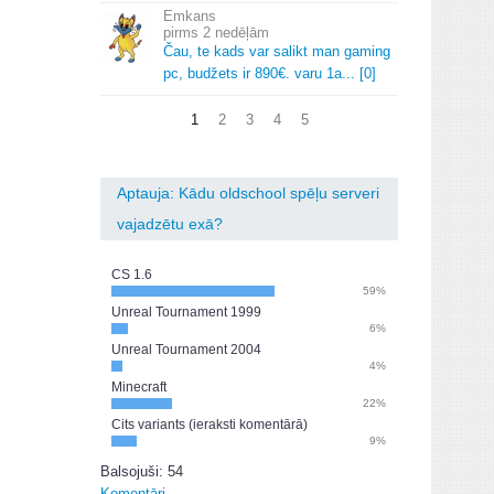
Emkans
2 nedēļām
Čau, te kads var salikt man gaming
pc, budžets ir 890€.
varu 1a.
.
.
[0]
1
2
3
4
5
Aptauja: Kādu oldschool spēļu serveri
vajadzētu exā?
CS 1.6
59%
Unreal Tournament 1999
6%
Unreal Tournament 2004
4%
Minecraft
22%
Cits variants (ieraksti komentārā)
9%
Balsojuši: 54
Komentāri