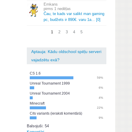
Emkans
1 nedēļas
Čau, te kads var salikt man gaming
pc, budžets ir 890€.
varu 1a.
.
.
[0]
1
2
3
4
5
Aptauja: Kādu oldschool spēļu serveri
vajadzētu exā?
CS 1.6
59%
Unreal Tournament 1999
6%
Unreal Tournament 2004
4%
Minecraft
22%
Cits variants (ieraksti komentārā)
9%
Balsojuši: 54
Komentāri