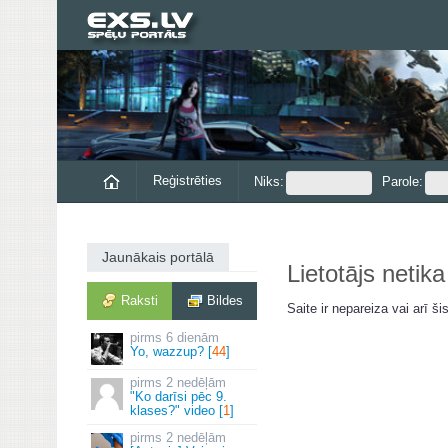
Reģistrēties
Niks:
Parole:
Jaunākais portālā
Lietotājs netika
Raksti
Bildes
Saite ir nepareiza vai arī šis
6 dienām
Yo, wazzup? [
44
]
2 nedēļām
"Ko darīsi pēc 9.
klases?" video [
1
]
2 nedēļām