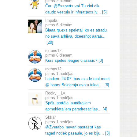
2 dienām
Čau @Exsperts vai Tu zini cik
daudz vēstuļu ir info(at)exs.
lv.
.
.
[5]
Impala
6 dienām
Blaaa rp.
exs speletaji ko es atradu
no sava arhiiva, dzeeshot aaraa.
.
.
[20]
roltons12
6 dienām
Kurs speles league classsic? [0]
roltons12
1 nedēļas
Labdien.
24.
07.
bus exs.
lv real meet
@ baars Bolderaja avotu ielaa.
.
.
.
[6]
Rocky__Lv
1 nedēļas
Spēļu portāla jaunākajiem
apmeklētājiem pāradresācijas.
.
.
[4]
Skkar.
1 nedēļas
@Zveraboj nevari pastāstīt kas
tagad notiek pasaule, jo es biju.
.
.
[3]