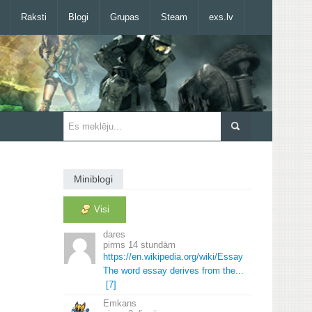
Raksti
Blogi
Grupas
Steam
exs.lv
Miniblogi
Visi
dares
14 stundām
https://en.
wikipedia.
org/wiki/Essay
The word essay derives from the.
.
.
[7]
Emkans