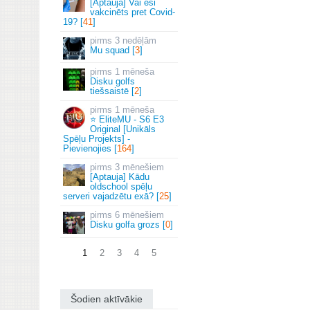
[Aptauja] Vai esi
vakcinēts pret Covid-
19? [
41
]
3 nedēļām
Mu squad [
3
]
1 mēneša
Disku golfs
tiešsaistē [
2
]
1 mēneša
⭐ EliteMU - S6 E3
Original [Unikāls
Spēļu Projekts] -
Pievienojies [
164
]
3 mēnešiem
[Aptauja] Kādu
oldschool spēļu
serveri vajadzētu exā? [
25
]
6 mēnešiem
Disku golfa grozs [
0
]
1
2
3
4
5
Šodien aktīvākie