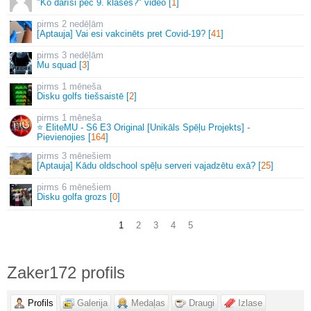
"Ko darīsi pēc 9. klases?" video [
1
]
2 nedēļām
[Aptauja] Vai esi vakcinēts pret Covid-19? [
41
]
3 nedēļām
Mu squad [
3
]
1 mēneša
Disku golfs tiešsaistē [
2
]
1 mēneša
⭐ EliteMU - S6 E3 Original [Unikāls Spēļu Projekts] -
Pievienojies [
164
]
3 mēnešiem
[Aptauja] Kādu oldschool spēļu serveri vajadzētu exā? [
25
]
6 mēnešiem
Disku golfa grozs [
0
]
1
2
3
4
5
Zaker172 profils
Profils
Galerija
Medaļas
Draugi
Izlase