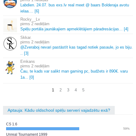
Labdien.
24.
07.
bus exs.
lv real meet @ baars Bolderaja avotu
ielaa.
.
.
.
[6]
Rocky__Lv
2 nedēļām
Spēļu portāla jaunākajiem apmeklētājiem pāradresācijas.
.
.
[4]
Skkar.
2 nedēļām
@Zveraboj nevari pastāstīt kas tagad notiek pasaule, jo es biju.
.
.
[3]
Emkans
2 nedēļām
Čau, te kads var salikt man gaming pc, budžets ir 890€.
varu
1a.
.
.
[0]
1
2
3
4
5
Aptauja: Kādu oldschool spēļu serveri vajadzētu exā?
CS 1.6
59%
Unreal Tournament 1999