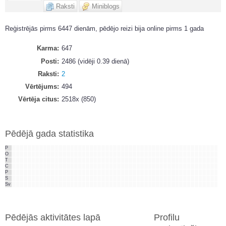
Raksti
Miniblogs
Reģistrējās pirms 6447 dienām, pēdējo reizi bija online pirms 1 gada
Karma
647
Posti
2486 (vidēji 0.39 dienā)
Raksti
2
Vērtējums
494
Vērtēja citus
2518x (850)
Pēdējā gada statistika
P
O
T
C
P
S
Sv
Pēdējās aktivitātes lapā
Profilu