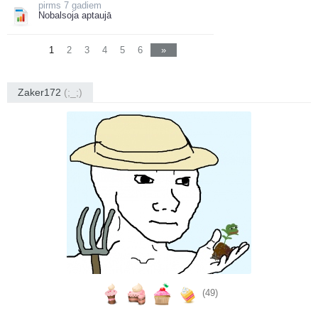
7 gadiem
Nobalsoja aptaujā
1
2
3
4
5
6
»
Zaker172
(;_;)
(49)