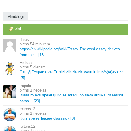
Miniblogi
Visi
dares
54 minūtēm
https://en.
wikipedia.
org/wiki/Essay The word essay derives
from the.
.
.
[13]
Emkans
5 dienām
Čau @Exsperts vai Tu zini cik daudz vēstuļu ir info(at)exs.
lv.
.
.
[5]
Impala
1 nedēļas
Blaaa rp.
exs speletaji ko es atradu no sava arhiiva, dzeeshot
aaraa.
.
.
[20]
roltons12
1 nedēļas
Kurs speles league classsic? [0]
roltons12
1 nedēļas