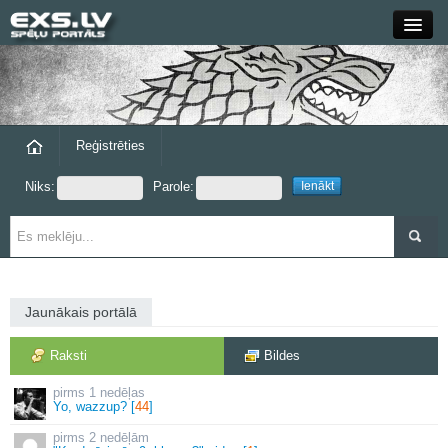
Close
Forums
Raksti
Reģistrēties
Niks:
Parole:
Blogi
Grupas
Steam
Jaunākais portālā
exs.lv
Raksti
Bildes
1 nedēļas
Yo, wazzup? [
44
]
2 nedēļām